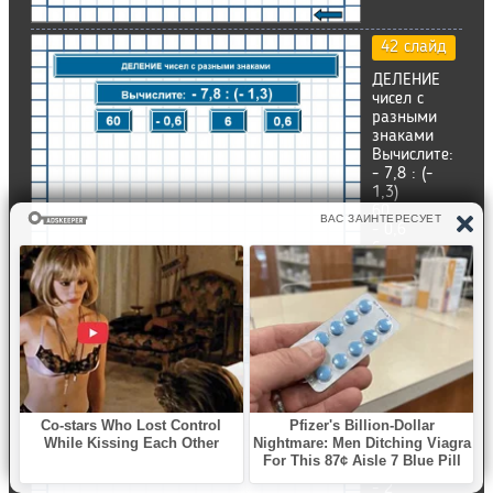
42 слайд
ДЕЛЕНИЕ
чисел с
разными
знаками
Вычислите:
- 7,8 : (-
1,3)
60
- 0,6
6
0,6
43 слайд
ДЕЛЕНИЕ
чисел с
разными
знаками
Вычислите:
2 : ( - 0,1)
- 0.2
-20
- 2