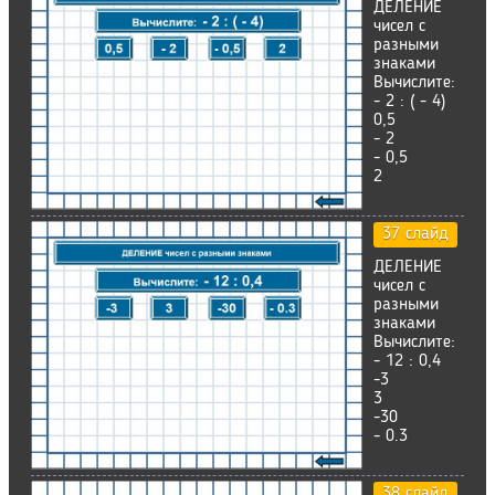
ДЕЛЕНИЕ
чисел с
разными
знаками
Вычислите:
- 2 : ( - 4)
0,5
- 2
- 0,5
2
37 слайд
ДЕЛЕНИЕ
чисел с
разными
знаками
Вычислите:
- 12 : 0,4
-3
3
-30
- 0.3
38 слайд