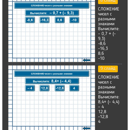
8 слайд
СЛОЖЕНИЕ
чисел с
разными
знаками
Вычислите:
– 0,7 + (–
9,3)
-8,6
-16,3
8,6
-10
9 слайд
СЛОЖЕНИЕ
чисел с
разными
знаками
Вычислите:
8,4+ (– 4,4)
– 4
12,8
-12,8
4