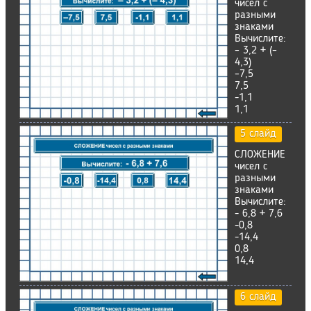
чисел с
разными
знаками
Вычислите:
– 3,2 + (–
4,3)
–7,5
7,5
-1,1
1,1
5 слайд
СЛОЖЕНИЕ
чисел с
разными
знаками
Вычислите:
- 6,8 + 7,6
-0,8
-14,4
0,8
14,4
6 слайд