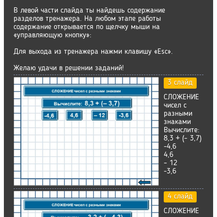
В левой части слайда ты найдешь содержание
разделов тренажера. На любом этапе работы
содержание открывается по щелчку мыши на
«управляющую кнопку»:
Для выхода из тренажера нажми клавишу «Esc».
Желаю удачи в решении заданий!
3 слайд
СЛОЖЕНИЕ
чисел с
разными
знаками
Вычислите:
8,3 + (– 3,7)
-4,6
4,6
– 12
-3,6
4 слайд
СЛОЖЕНИЕ