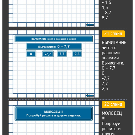
- 1,5
1,5
- 8,7
8,7
21 слайд
ВЫЧИТАНИЕ
чисел с
разными
знаками
Вычислите:
0 – 7,7
0
-7,7
7,7
2,3
22 слайд
МОЛОДЕЦ
!!!
Попробуй
решить и
другие