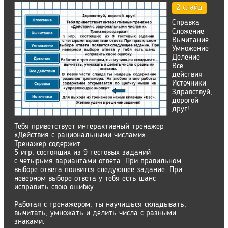
2 слайд
Справка
Сложение
Вычитание
Умножение
Деление
Все
действия
Источники
Здравствуй,
дорогой
друг!
Тебя приветствует интерактивный тренажер
«Действия с рациональными числами».
Тренажер содержит
5 игр, состоящих из 9 тестовых заданий
с четырьмя вариантами ответа. При правильном
выборе ответа появится следующее задание. При
неверном выборе ответа у тебя есть шанс
исправить свою ошибку.
Работая с тренажером, ты научишься складывать,
вычитать, умножать и делить числа с разными
знаками.