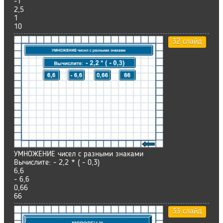
-1
2,5
1
10
32 слайд
УМНОЖЕНИЕ чисел с разными знаками
Вычислите: - 2,2 * ( - 0,3)
6,6
- 6,6
0,66
66
33 слайд