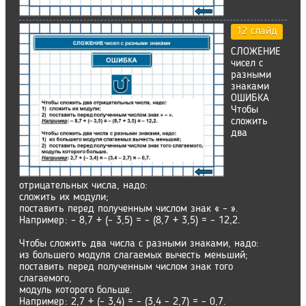
12 слайд
СЛОЖЕНИЕ
чисел с
разными
знаками
ОШИБКА
Чтобы
сложить
два
отрицательных числа, надо:
сложить их модули;
поставить перед полученным числом знак « – ».
Например: – 8,7 + (– 3,5) = – (8,7 + 3,5) = – 12,2.
Чтобы сложить два числа с разными знаками, надо:
из большего модуля слагаемых вычесть меньший;
поставить перед полученным числом знак того
слагаемого,
модуль которого больше.
Например: 2,7 + (– 3,4) = – (3,4 – 2,7) = – 0,7.