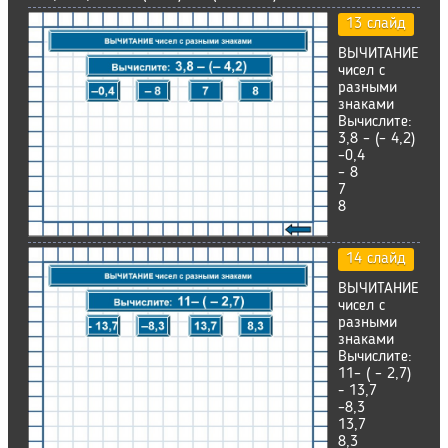
13 слайд
ВЫЧИТАНИЕ
чисел с
разными
знаками
Вычислите:
3,8 – (– 4,2)
–0,4
– 8
7
8
14 слайд
ВЫЧИТАНИЕ
чисел с
разными
знаками
Вычислите:
11– ( – 2,7)
- 13,7
–8,3
13,7
8,3