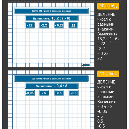
40 слайд
ДЕЛЕНИЕ
чисел с
разными
знаками
Вычислите:
13,2 : ( - 6)
- 22
-2,2
- 0,22
22
41 слайд
ДЕЛЕНИЕ
чисел с
разными
знаками
Вычислите:
- 0,4 : 8
-0,05
- 5
0.5
-0,5