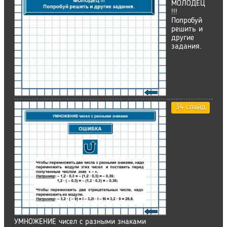
МОЛОДЕЦ
!!!
Попробуй
решить и
другие
задания.
34 слайд
УМНОЖЕНИЕ чисел с разными знаками