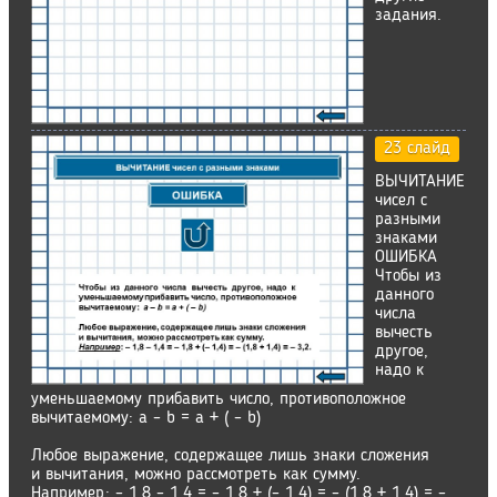
задания.
23 слайд
ВЫЧИТАНИЕ
чисел с
разными
знаками
ОШИБКА
Чтобы из
данного
числа
вычесть
другое,
надо к
уменьшаемому прибавить число, противоположное
вычитаемому: a – b = a + ( – b)
Любое выражение, содержащее лишь знаки сложения
и вычитания, можно рассмотреть как сумму.
Например: – 1,8 – 1,4 = – 1,8 + (– 1,4) = – (1,8 + 1,4) = –