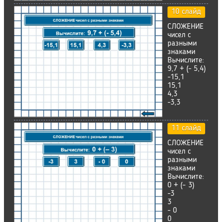
10 слайд
СЛОЖЕНИЕ
чисел с
разными
знаками
Вычислите:
9,7 + (- 5,4)
-15,1
15,1
4,3
-3,3
11 слайд
СЛОЖЕНИЕ
чисел с
разными
знаками
Вычислите:
0 + (– 3)
-3
3
- 0
0