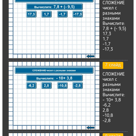
СЛОЖЕНИЕ
чисел с
разными
знаками
Вычислите:
7,8 + (- 9,5)
17,3
1,7
-1,7
-17,3
7 слайд
СЛОЖЕНИЕ
чисел с
разными
знаками
Вычислите:
- 10+ 3,8
-6,2
2,8
-10,8
-2,8