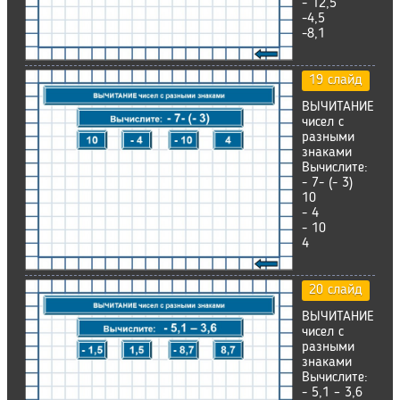
- 12,5
-4,5
-8,1
19 слайд
ВЫЧИТАНИЕ
чисел с
разными
знаками
Вычислите:
- 7- (- 3)
10
- 4
- 10
4
20 слайд
ВЫЧИТАНИЕ
чисел с
разными
знаками
Вычислите:
- 5,1 – 3,6