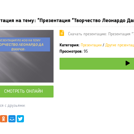
ные учебники / Презентации по предметам
»
Презентации
»
Други
тация на тему: "Презентация "Творчество Леонардо Да
Cкачать презентацию: Презентация "
Категория:
Презентации
/
Другие презента
Просмотров:
95
СМОТРЕТЬ ОНЛАЙН
ся с друзьями: