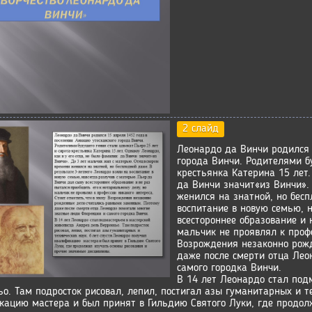
2 слайд
Леонардо да Винчи родился 
города Винчи. Родителями бу
крестьянка Катерина 15 лет.
да Винчи значит«из Винчи».
женился на знатной, но бесп
воспитание в новую семью, 
всестороннее образование и 
мальчик не проявлял к профе
Возрождения незаконно рож
даже после смерти отца Ле
самого городка Винчи.
В 14 лет Леонардо стал под
ьо. Там подросток рисовал, лепил, постигал азы гуманитарных и т
кацию мастера и был принят в Гильдию Святого Луки, где продол