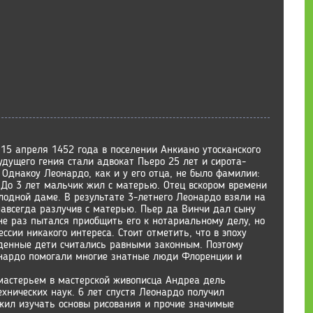
15 апреля 1452 года в поселении Анкиано утосканского
дущего гения стали адвокат Пьеро 25 лет и сирота-
 Однакоу Леонардо, как и у его отца, не было фамилии:
 До 3 лет мальчик жил с матерью. Отец вскором времени
лодной даме. В результате 3-летнего Леонардо взяли на
навсегда разлучив с матерью. Пьер да Винчи дал сыну
не раз пытался приобщить его к нотариальному делу, но
ссии никакого интереса. Стоит отметить, что в эпоху
денные дети считались равными законным. Поэтому
онардо помогали многие знатные люди Флоренции и
мастерьем в мастерской живописца Андреа дель
ехнических наук. 6 лет спустя Леонардо получил
жил изучать основы рисования и прочие значимые