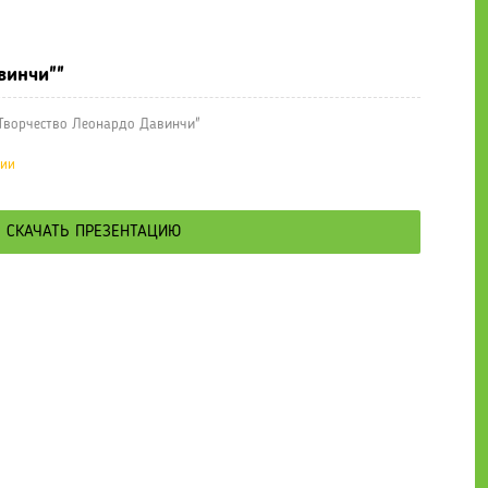
е презентации
» Презентация "Творчество Леонардо Давинчи"
винчи""
Творчество Леонардо Давинчи"
ции
СКАЧАТЬ ПРЕЗЕНТАЦИЮ