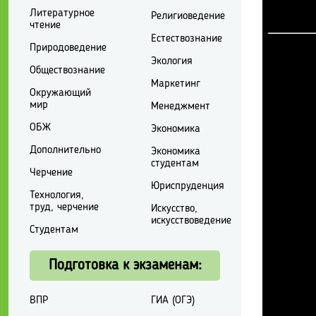
Литературное
Религиоведение
чтение
Естествознание
Природоведение
Экология
Обществознание
Маркетинг
Окружающий
мир
Менеджмент
ОБЖ
Экономика
Дополнительно
Экономика
студентам
Черчение
Юриспруденция
Технология,
труд, черчение
Искусство,
искусствоведение
Студентам
Подготовка к экзаменам:
ВПР
ГИА (ОГЭ)