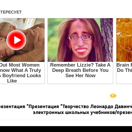
езентация "Презентация "Творчество Леонардо Давинчи
электронных школьных учебников/презен