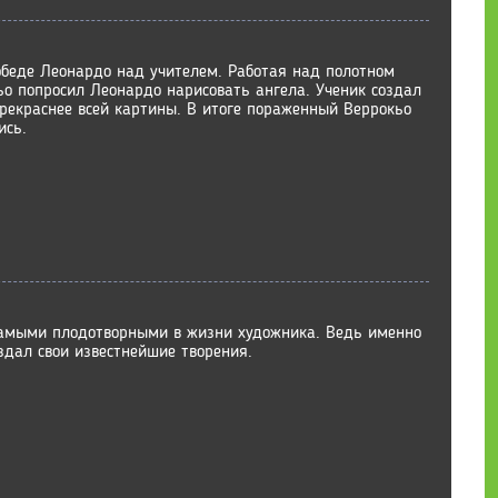
обеде Леонардо над учителем. Работая над полотном
ьо попросил Леонардо нарисовать ангела. Ученик создал
прекраснее всей картины. В итоге пораженный Веррокьо
ись.
самыми плодотворными в жизни художника. Ведь именно
здал свои известнейшие творения.