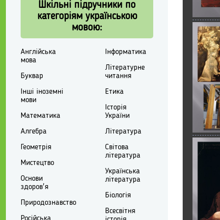
Шкільні підручники по
категоріям українською
мовою:
Англійська
Інформатика
мова
Літературне
Буквар
читання
Інші іноземні
Етика
мови
Історія
Математика
України
Алгебра
Література
Геометрія
Світова
література
Мистецтво
Українська
Основи
література
здоров'я
Біологія
Природознавство
Всесвітня
Російська
історія