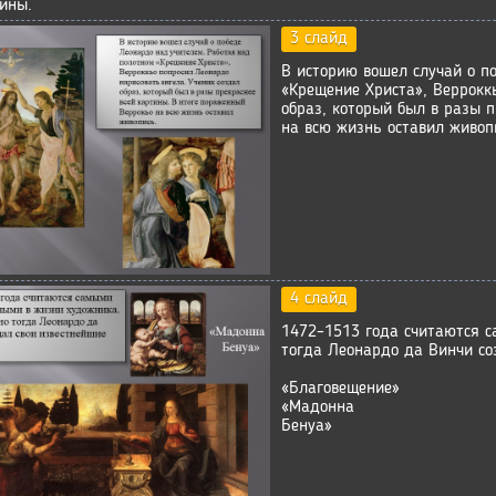
ины.
3 слайд
В историю вошел случай о п
«Крещение Христа», Веррокк
образ, который был в разы 
на всю жизнь оставил живоп
4 слайд
1472–1513 года считаются 
тогда Леонардо да Винчи со
«Благовещение»
«Мадонна
Бенуа»