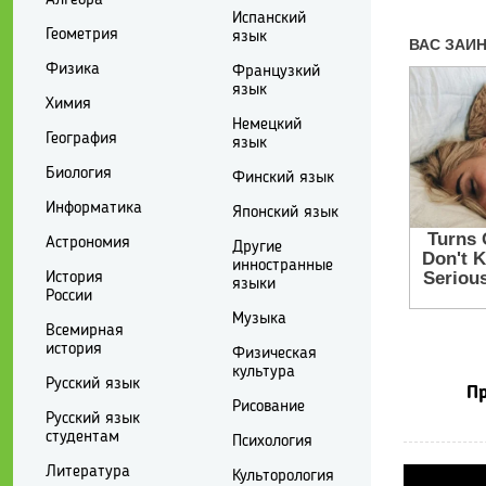
Испанский
Геометрия
язык
Физика
Французкий
язык
Химия
Немецкий
География
язык
Биология
Финский язык
Информатика
Японский язык
Астрономия
Другие
инностранные
История
языки
России
Музыка
Всемирная
история
Физическая
культура
Русский язык
Пр
Рисование
Русский язык
студентам
Психология
Литература
Культорология