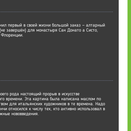
нил первый в своей жизни большой заказ — алтарный
(не завершён) для монастыря Сан Донато а Систо,
 Флоренции.
воего рода настоящий прорыв в искусстве
того времени. Эта картина была написана маслом по
твом для итальянских художников в те времена. Надо
нчи относился к числу тех, кто активно использовал в
ожные нововведения.