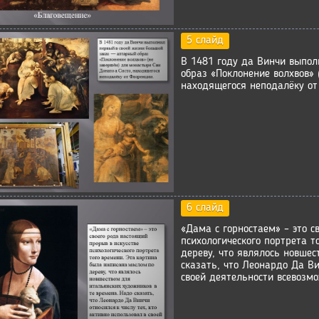
5 слайд
В 1481 году да Винчи выпол
образ «Поклонение волхвов» 
находящегося неподалёку от
6 слайд
«Дама с горностаем» – это с
психологического портрета 
дереву, что являлось новшес
сказать, что Леонардо Да Ви
своей деятельности всевозм