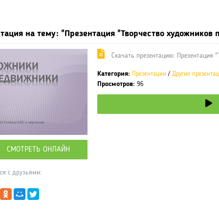
ные учебники / Презентации по предметам
»
Презентации
»
Други
тация на тему: "Презентация "Творчество художников 
Cкачать презентацию: Презентация "
Категория:
Презентации
/
Другие презента
Просмотров:
96
СМОТРЕТЬ ОНЛАЙН
ся с друзьями: