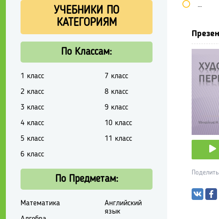
Школь
УЧЕБНИКИ ПО
КАТЕГОРИЯМ
Презен
По Классам:
1 класс
7 класс
2 класс
8 класс
3 класс
9 класс
4 класс
10 класс
5 класс
11 класс
6 класс
Поделить
По Предметам:
Математика
Английский
язык
Алгебра