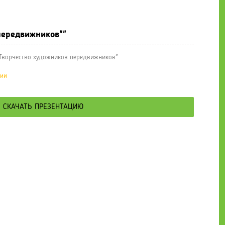
е презентации
» Презентация "Творчество художников передвижник
передвижников""
Творчество художников передвижников"
ции
СКАЧАТЬ ПРЕЗЕНТАЦИЮ