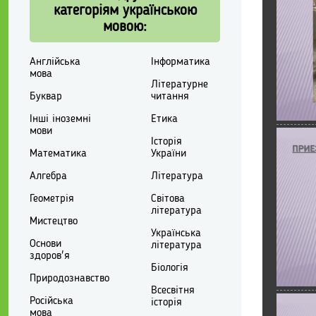
категоріям українською
мовою:
Англійська
Інформатика
мова
Літературне
Буквар
читання
Інші іноземні
Етика
мови
Історія
Математика
України
Алгебра
Література
Геометрія
Світова
література
Мистецтво
Українська
Основи
література
здоров'я
Біологія
Природознавство
Всесвітня
Російська
історія
мова