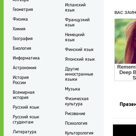
Испанский
Геометрия
язык
Физика
Французкий
язык
Химия
Немецкий
География
язык
Биология
Финский язык
Информатика
Японский язык
Астрономия
Другие
инностранные
История
языки
России
Музыка
Всемирная
история
Физическая
культура
Презен
Русский язык
Рисование
Русский язык
студентам
Психология
Литература
Культорология