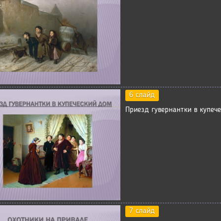
6 слайд
Приезд гувернантки в купеч
7 слайд