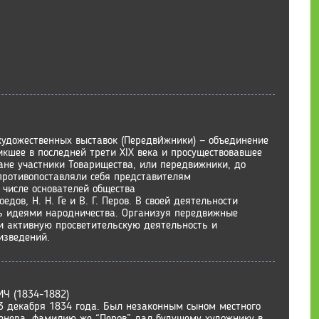
удожественных выставок (Передви́жники) — объединение
икшее в последней трети XIX века и просуществовавшее
лане участники Товарищества, или передвижники, до
 противопоставляли себя представителям
числе основателей общества
оедов, Н. Н. Ге и В. Г. Перов. В своей деятельности
ь идеями народничества. Организуя передвижные
и активную просветительскую деятельность и
изведений.
Ч (1834-1882)
23 декабря 1834 года. Был незаконным сыном местного
иденера, фамилию же “Перов” дал будущему художнику в