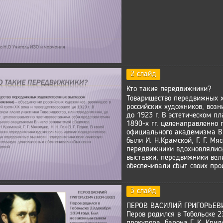
2 слайд
Кто такие передвижники?
Товарищество передвижных х
российских художников, возн
до 1923 г. В эстетическом п
1890-х гг. целенаправленно
официального академизма В 
были И. Н.Крамской, Г. Г. Мяс
передвижники вдохновлялис
выставки, передвижники вел
обеспечивали сбыт своих про
3 слайд
ПЕРОВ ВАСИЛИЙ ГРИГОРЬЕВИ
Перов родился в Тобольске 
прокурора, барона Г. К. Кр