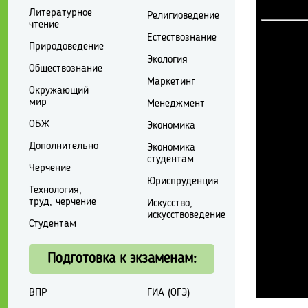
Литературное
Религиоведение
чтение
Естествознание
Природоведение
Экология
Обществознание
Маркетинг
Окружающий
мир
Менеджмент
ОБЖ
Экономика
Дополнительно
Экономика
студентам
Черчение
Юриспруденция
Технология,
труд, черчение
Искусство,
искусствоведение
Студентам
Подготовка к экзаменам:
ВПР
ГИА (ОГЭ)