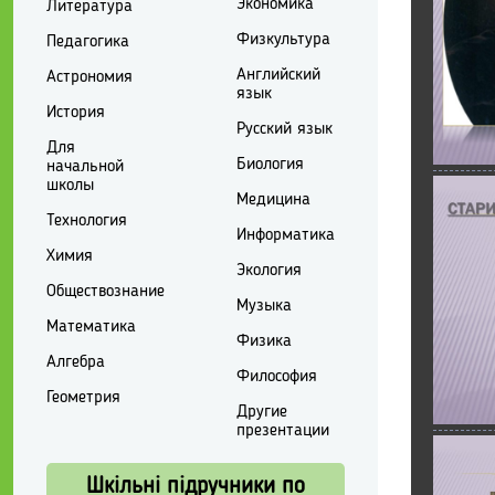
Экономика
Литература
Физкультура
Педагогика
Английский
Астрономия
язык
История
Русский язык
Для
Биология
начальной
школы
Медицина
Технология
Информатика
Химия
Экология
Обществознание
Музыка
Математика
Физика
Алгебра
Философия
Геометрия
Другие
презентации
Шкільні підручники по