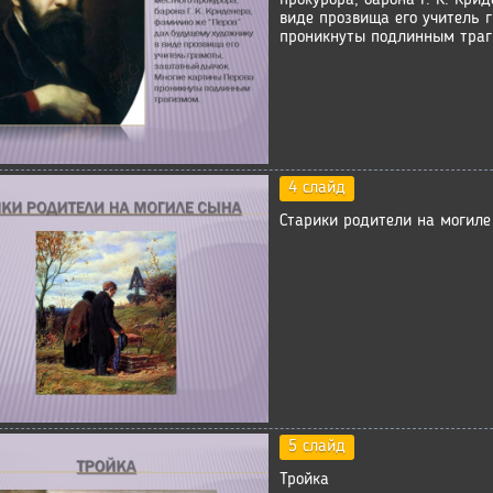
виде прозвища его учитель 
проникнуты подлинным траг
4 слайд
Старики родители на могиле
5 слайд
Тройка