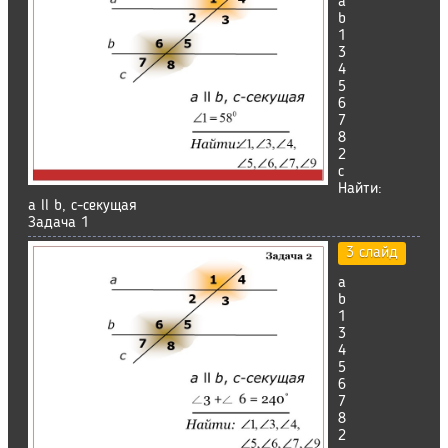
а
b
1
3
4
5
6
7
8
2
c
Найти:
а ll b, с-секущая
Задача 1
3 слайд
а
b
1
3
4
5
6
7
8
2