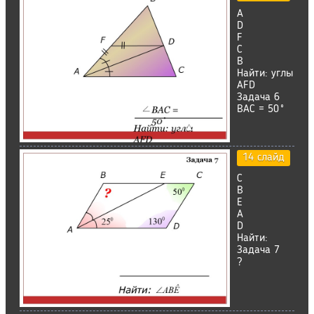
A
D
F
C
B
Найти: углы
AFD
Задача 6
BAC = 50˚
14 слайд
С
В
Е
A
D
Найти:
Задача 7
?