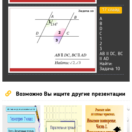
17 слайд
A
B
D
C
1
2
3
AB ll DC, BC
ll AD
Найти:
Задача 10
Возможно Вы ищите другие презентации