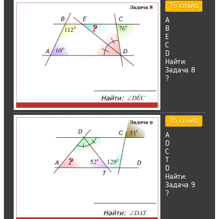
15 слайд
A
В
Е
С
D
Найти:
Задача 8
?
16 слайд
A
D
C
T
D
Найти:
Задача 9
?