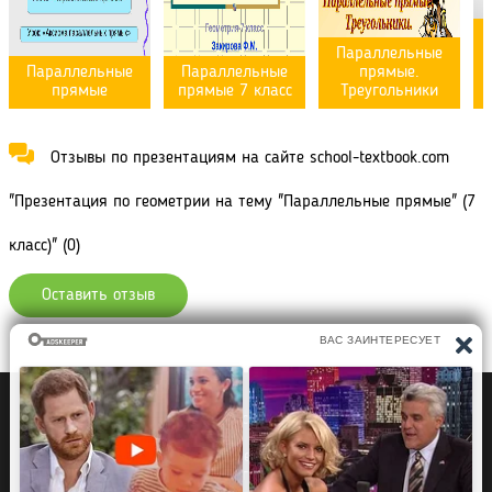
Параллельные
Параллельные
Параллельные
прямые.
прямые
прямые 7 класс
Треугольники
Отзывы по презентациям на сайте school-textbook.com
"Презентация по геометрии на тему "Параллельные прямые" (7
класс)" (0)
Оставить отзыв
Политика конфиденциальности
Правообладателям
Рефераты Дипломы Курсовые работы
Читать книги
Аудиокниги