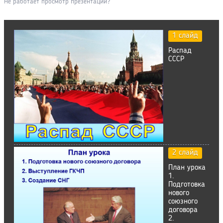
Не работает просмотр презентации?
1 слайд
Распад
СССР
2 слайд
План урока
1.
Подготовка
нового
союзного
договора
2.