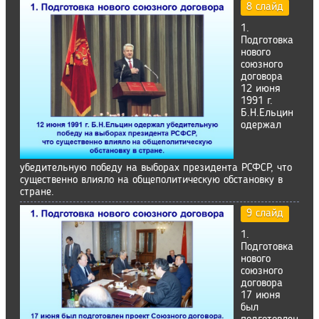
8 слайд
1.
Подготовка
нового
союзного
договора
12 июня
1991 г.
Б.Н.Ельцин
одержал
убедительную победу на выборах президента РСФСР, что
существенно влияло на общеполитическую обстановку в
стране.
9 слайд
1.
Подготовка
нового
союзного
договора
17 июня
был