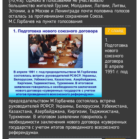
(76,4%). Однако в голосовании не участвовало
большинство жителей Грузии, Молдавии, Латвии, Литвы,
Эстонии, а в Москве и Ленинграде почти половина голосов
осталась за противниками сохранения Союза.
М.С.Горбачев на пункте голосования
7 слайд
1.
Подготовка
нового
союзного
договора
В апреле
1991 г. под
председательством М.Горбачева состоялась встреча
руководителей РСФСР, Украины, Белоруссии, Узбекистана,
Казахстана, Азербайджана, Киргизии, Таджикистана,
Туркмении. В итоговом заявлении говорилось о
необходимости заключения нового договора «суверенных
государств с учетом итогов проведенного всесоюзного
референдума».