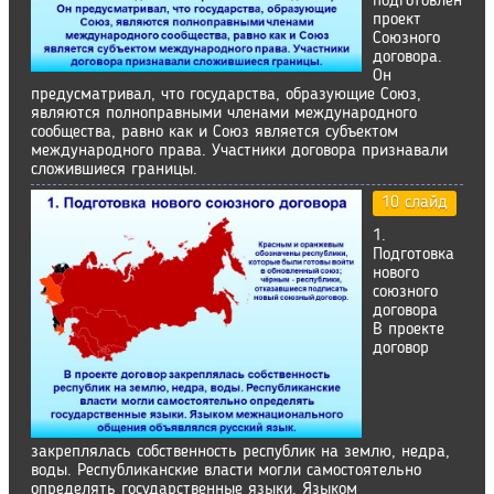
подготовлен
проект
Союзного
договора.
Он
предусматривал, что государства, образующие Союз,
являются полноправными членами международного
сообщества, равно как и Союз является субъектом
международного права. Участники договора признавали
сложившиеся границы.
10 слайд
1.
Подготовка
нового
союзного
договора
В проекте
договор
закреплялась собственность республик на землю, недра,
воды. Республиканские власти могли самостоятельно
определять государственные языки. Языком