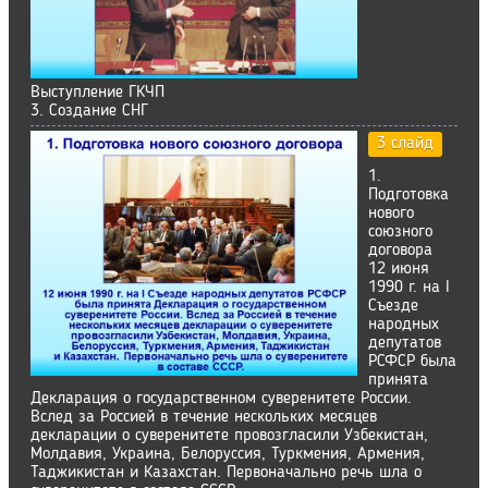
Выступление ГКЧП
3. Создание СНГ
3 слайд
1.
Подготовка
нового
союзного
договора
12 июня
1990 г. на I
Съезде
народных
депутатов
РСФСР была
принята
Декларация о государственном суверенитете России.
Вслед за Россией в течение нескольких месяцев
декларации о суверенитете провозгласили Узбекистан,
Молдавия, Украина, Белоруссия, Туркмения, Армения,
Таджикистан и Казахстан. Первоначально речь шла о