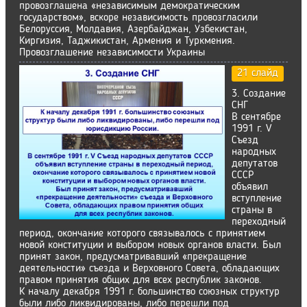
провозглашена «независимым демократическим
государством», вскоре независимость провозгласили
Белоруссия, Молдавия, Азербайджан, Узбекистан,
Киргизия, Таджикистан, Армения и Туркмения.
Провозглашение независимости Украины
21 слайд
3. Создание
СНГ
В сентябре
1991 г. V
Съезд
народных
депутатов
СССР
объявил
вступление
страны в
переходный
период, окончание которого связывалось с принятием
новой конституции и выбором новых органов власти. Был
принят закон, предусматривавший «прекращение
деятельности» съезда и Верховного Совета, обладающих
правом принятия общих для всех республик законов.
К началу декабря 1991 г. большинство союзных структур
были либо ликвидированы, либо перешли под