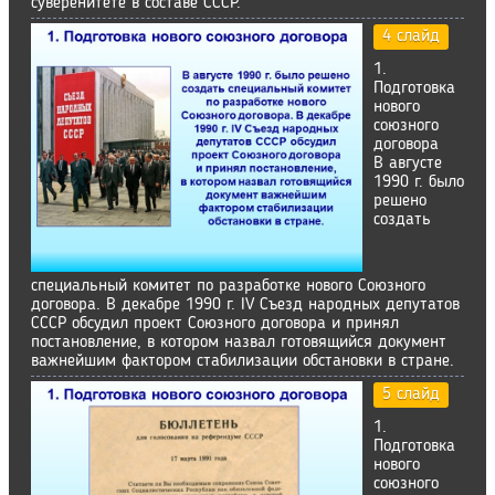
суверенитете в составе СССР.
4 слайд
1.
Подготовка
нового
союзного
договора
В августе
1990 г. было
решено
создать
специальный комитет по разработке нового Союзного
договора. В декабре 1990 г. IV Съезд народных депутатов
СССР обсудил проект Союзного договора и принял
постановление, в котором назвал готовящийся документ
важнейшим фактором стабилизации обстановки в стране.
5 слайд
1.
Подготовка
нового
союзного