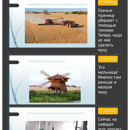
5 слайд
Осенью
пшеницу
убирают с
помощью
техники.
Теперь надо
из нее
сделать
муку
6 слайд
Это
мельница!
Именно там
раньше и
мололи
муку
7 слайд
Сейчас на
заводах
этот процесс