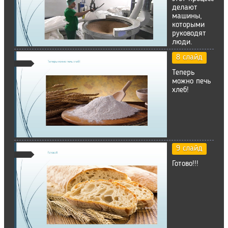
делают
машины,
которыми
руководят
люди.
8 слайд
Теперь
можно печь
хлеб!
9 слайд
Готово!!!