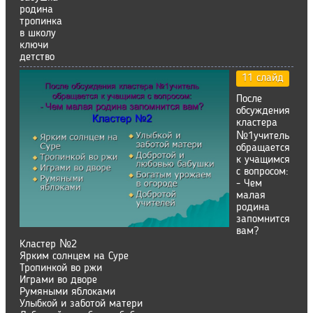
родина
тропинка
в школу
ключи
детство
11 слайд
После
обсуждения
кластера
№1учитель
обращается
к учащимся
с вопросом:
- Чем
малая
родина
запомнится
вам?
Кластер №2
Ярким солнцем на Суре
Тропинкой во ржи
Играми во дворе
Румяными яблоками
Улыбкой и заботой матери