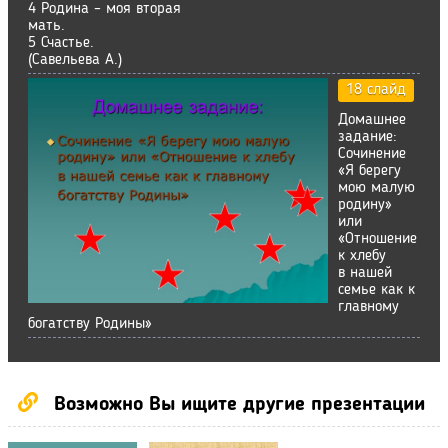
4 Родина – моя вторая
мать.
5 Счастье.
(Савельева А.)
18 слайд
Домашнее
задание:
Сочинение
«Я берегу
мою малую
родину»
или
«Отношение
к хлебу
в нашей
семье как к
главному
богатству Родины»
Возможно Вы ищите другие презентации