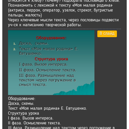
относится к хлебу? Почему? Подобрать пословицы о хлебе.
Познакомить с лексикой к тексту «Моя малая родина»
(актриса, перрон, оператор, узелок, стрекот, бугристые
пальцы, жалость)
Через ключевые мысли текста, через пословицы подвести
уч-ся к написанию творческой работы.
8 слайд
Оборудование:
Доска, схемы.
Текст «Моя малая родина» Е. Евтушенко.
Структура урока
I фаза. Вызов интереса.
II фаза. Осмысление текста.
III фаза. Размышление над текстом через погружение в