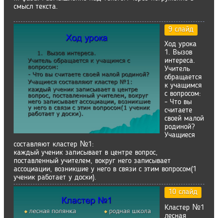
смысл текста.
9 слайд
Ход урока
1. Вызов
интереса.
Учитель
обращается
к учащимся
с вопросом:
- Что вы
считаете
своей малой
родиной?
Учащиеся
составляют кластер №1:
каждый ученик записывает в центре вопрос,
поставленный учителем, вокруг него записывает
ассоциации, возникшие у него в связи с этим вопросом(1
ученик работает у доски).
10 слайд
Кластер №1
лесная