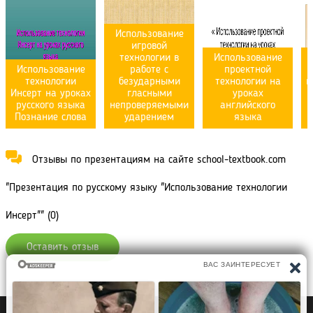
Использование
игровой
технологии в
Использование
Использование
работе с
проектной
технологии
безударными
технологии на
и
Инсерт на уроках
гласными
уроках
п
русского языка
непроверяемыми
английского
Познание слова
ударением
языка
Отзывы по презентациям на сайте school-textbook.com
"Презентация по русскому языку "Использование технологии
Инсерт"" (0)
Оставить отзыв