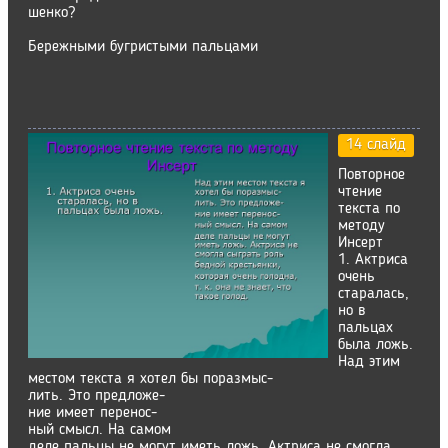
шенко?
Бережными бугристыми пальцами
14 слайд
Повторное
чтение
текста по
методу
Инсерт
1. Актриса
очень
старалась,
но в
пальцах
была ложь.
Над этим
местом текста я хотел бы поразмыс-
лить. Это предложе-
ние имеет перенос-
ный смысл. На самом
деле пальцы не могут иметь ложь. Актриса не смогла