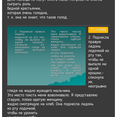
сыграть роль
бедной крестьянки,
которая очень голодна,
т. к. она не знает, что такое голод.
15 слайд
2. Поднесла
правую
ладонь
лодочкой ко
рту так,
чтобы не
выпало ни
одной
крошки,-
слизнула
их,
неотрывно
глядя на жадно жующего мальчика.
Это место текста меня взволновало. Я представляю
старую, плохо одетую женщину,
жадно смотрящую на хлеб. Она поднесла ладонь
ко рту лодочкой,
чтобы не уронить