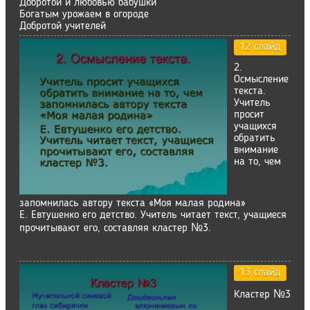
Добротой и любовью бабушки
Богатым урожаем в огороде
Добротой учителей
12 слайд
2.
Осмысление
текста.
Учитель
просит
учащихся
обратить
внимание
на то, чем
запомнилась автору текста «Моя малая родина»
Е. Евтушенко его детство. Учитель читает текст, учащиеся
прочитывают его, составляя кластер №3.
13 слайд
Кластер №3