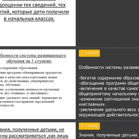
2 слайд
Особенности системы развив
-богатое содержание образо
-обогащение программ обще
-включения в качестве само
общепринятому начальному 
-изменение соотношения зна
«неглавных»;
-увеличение удельного веса 
окружающей действительнос
3 слайд
Знания, полученные детьми,