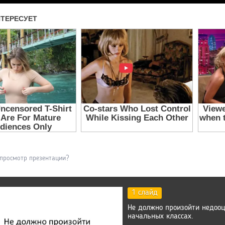
 просмотр презентации?
1 слайд
Не должно произойти недооце
начальных классах.