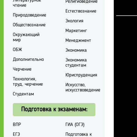
Литературное
Религиоведение
чтение
Естествознание
Природоведение
Экология
Обществознание
Маркетинг
Окружающий
мир
Менеджмент
ОБЖ
Экономика
Дополнительно
Экономика
студентам
Черчение
Юриспруденция
Технология,
труд, черчение
Искусство,
искусствоведение
Студентам
Подготовка к экзаменам:
ВПР
ГИА (ОГЭ)
ЕГЭ
Подготовка к