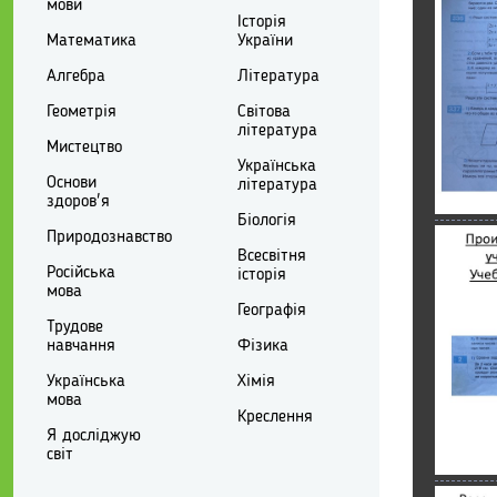
мови
Історія
Математика
України
Алгебра
Література
Геометрія
Світова
література
Мистецтво
Українська
Основи
література
здоров'я
Біологія
Природознавство
Всесвітня
Російська
історія
мова
Географія
Трудове
навчання
Фізика
Українська
Хімія
мова
Креслення
Я досліджую
світ