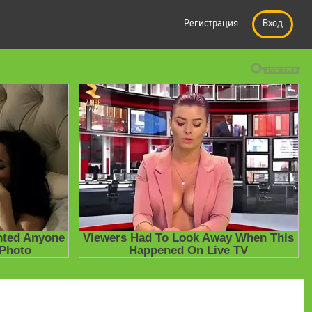
Регистрация
Вход
е презентации
» Презентация "Приемственность на уроках математ