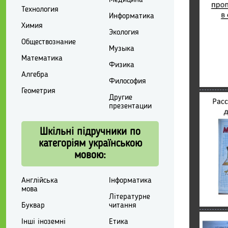
Технология
Информатика
Химия
Экология
Обществознание
Музыка
Математика
Физика
Алгебра
Философия
Геометрия
Другие
презентации
Шкільні підручники по
категоріям українською
мовою:
Англійська
Інформатика
мова
Літературне
Буквар
читання
Інші іноземні
Етика