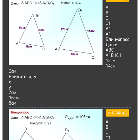
А
В
С
С1
В1
А1
Блиц-опрос
Дано:
ABC
А1В1С1
12см
14см
6см
Найдите: х, у.
х
у
7см
16см
8см
20 слайд
А
В
С
С1