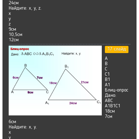
24см
Найдите: х, у, z.
х
у
z
9см
10,5см
12см
17 слайд
А
В
С
С1
В1
А1
Блиц-опрос
Дано:
ABC
А1В1С1
18см
7см
6см
Найдите: х, у.
х
у