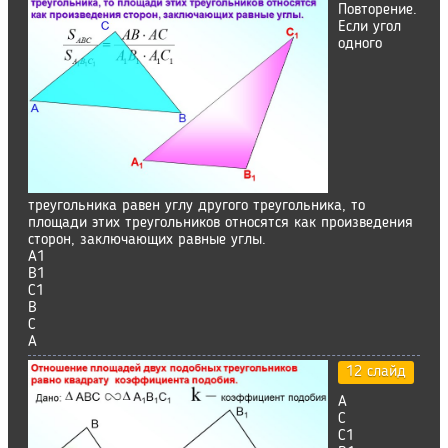
Повторение.
Если угол
одного
треугольника равен углу другого треугольника, то
площади этих треугольников относятся как произведения
сторон, заключающих равные углы.
А1
В1
С1
В
С
А
12 слайд
А
С
С1