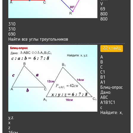
V
69
800
800
310
310
690
Найти все углы треугольников
22 слайд
А
В
С
С1
В1
А1
Блиц-опрос
Дано:
ABC
А1В1С1
c
Найдите: х,
у,z.
х
z