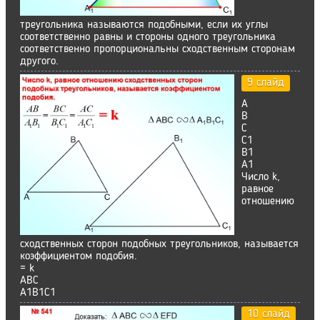
треугольника называются подобными, если их углы
соответственно равны и стороны одного треугольника
соответственно пропорциональны сходственным сторонам
другого.
9 слайд
А
В
С
С1
В1
А1
Число k,
равное
отношению
сходственных сторон подобных треугольников, называется
коэффициентом подобия.
= k
ABC
A1B1C1
10 слайд