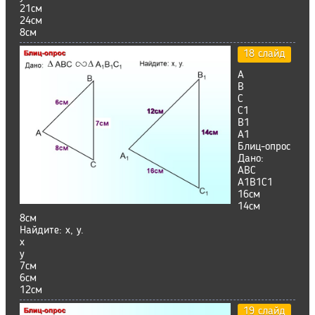
21см
24см
8см
18 слайд
А
В
С
С1
В1
А1
Блиц-опрос
Дано:
ABC
А1В1С1
16см
14см
8см
Найдите: х, у.
х
у
7см
6см
12см
19 слайд