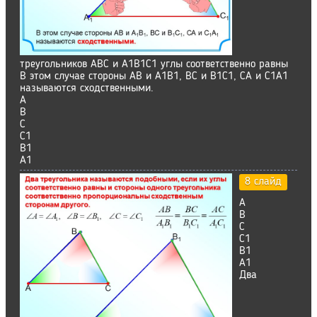
треугольников АВС и А1В1С1 углы соответственно равны
В этом случае стороны АВ и А1В1, ВС и В1С1, СА и С1А1
называются сходственными.
А
В
С
С1
В1
А1
8 слайд
А
В
С
С1
В1
А1
Два