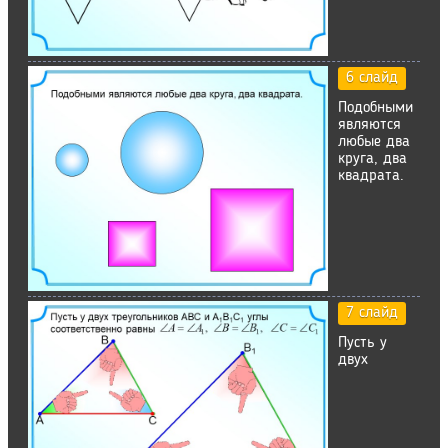
6 слайд
Подобными
являются
любые два
круга, два
квадрата.
7 слайд
Пусть у
двух