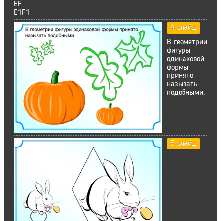
EF
E1F1
4 слайд
В геометрии
фигуры
одинаковой
формы
принято
называть
подобными.
5 слайд