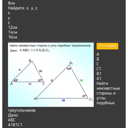
8см
Найдите: х, у, z.
х
у
z
12см
14см
16см
15 слайд
А
В
С
С1
В1
А1
Найти
неизвестные
стороны и
углы
подобных
треугольников.
Дано:
ABC
А1В1С1