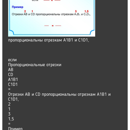
пропорциональны отрезкам А1В1 и С1D1,
если
Пропорциональные отрезки
АВ
СD
А1В1
C1D1
=
Отрезки АВ и СD пропорциональны отрезкам А1В1 и
С1D1,
2
1
3
1,5
=
Пример