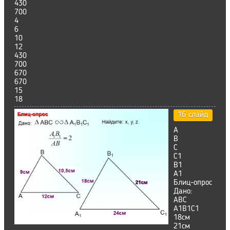
430
700
4
6
10
12
430
700
670
670
15
18
16 слайд
А
В
С
С1
В1
А1
Блиц-опрос
Дано:
ABC
А1В1С1
18см
21см