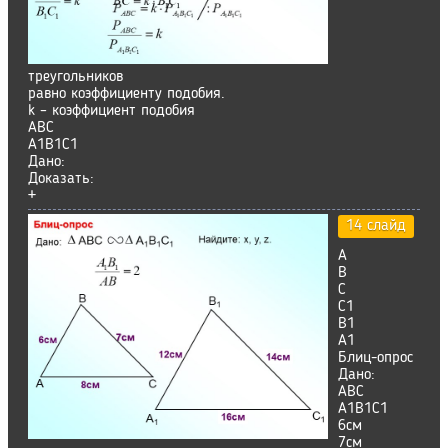
треугольников
равно коэффициенту подобия.
k – коэффициент подобия
ABC
A1B1C1
Дано:
Доказать:
+
14 слайд
А
В
С
С1
В1
А1
Блиц-опрос
Дано:
ABC
А1В1С1
6см
7см