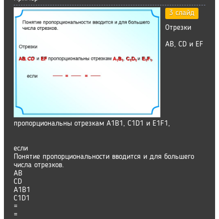
3 слайд
Отрезки
АВ, СD и EF
пропорциональны отрезкам А1В1, С1D1 и E1F1,
если
Понятие пропорциональности вводится и для большего
числа отрезков.
АВ
СD
А1В1
C1D1
=
=