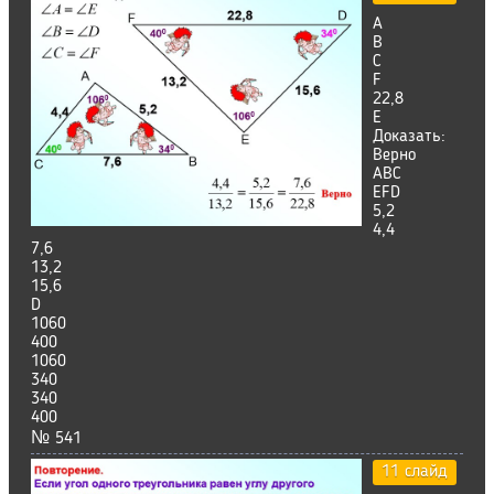
А
В
С
F
22,8
E
Доказать:
Верно
ABC
EFD
5,2
4,4
7,6
13,2
15,6
D
1060
400
1060
340
340
400
№ 541
11 слайд