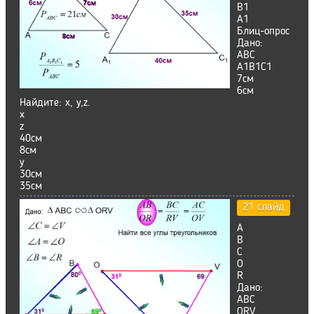
В1
А1
Блиц-опрос
Дано:
ABC
А1В1С1
7см
6см
Найдите: х, у,z.
х
z
40см
8см
y
30см
35см
21 слайд
А
В
С
O
R
Дано:
ABC
ORV