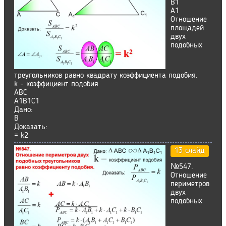
В1
А1
Отношение
площадей
двух
подобных
треугольников равно квадрату коэффициента подобия.
k – коэффициент подобия
ABC
A1B1C1
Дано:
В
Доказать:
= k2
13 слайд
№547.
Отношение
периметров
двух
подобных