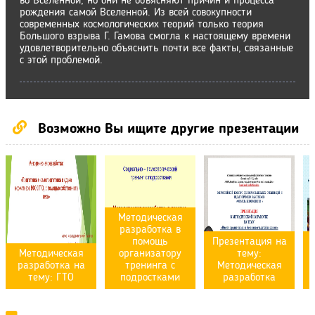
во Вселенной, но они не объясняют причин и процесса
рождения самой Вселенной. Из всей совокупности
современных космологических теорий только теория
Большого взрыва Г. Гамова смогла к настоящему времени
удовлетворительно объяснить почти все факты, связанные
с этой проблемой.
Возможно Вы ищите другие презентации
Методическая
разработка в
помощь
Презентация на
Методическая
организатору
тему:
разработка на
тренинга с
Методическая
тему: ГТО
подростками
разработка