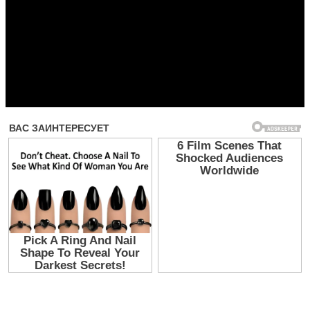
Прочитать другие публикации на CdnPdf