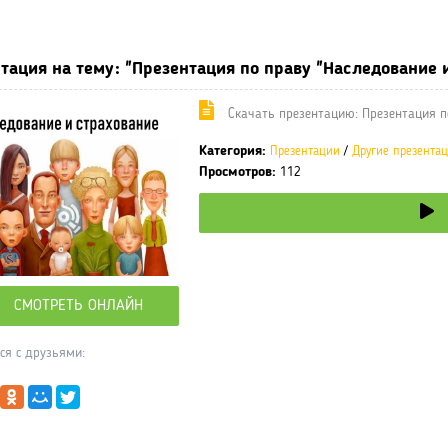
ные учебники / Презентации по предметам
»
Презентации
»
Други
тация на тему: "Презентация по праву "Наследование 
Cкачать презентацию: Презентация п
Категория:
Презентации
/
Другие презента
Просмотров:
112
СМОТРЕТЬ ОНЛАЙН
ся с друзьями: