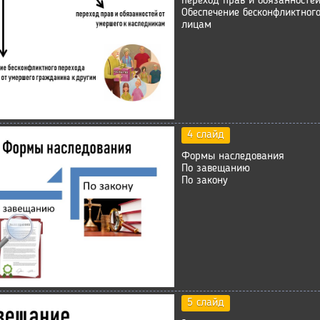
переход прав и обязанносте
Обеспечение бесконфликтног
лицам
4 слайд
Формы наследования
По завещанию
По закону
5 слайд