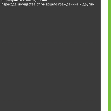
й от умершего к наследникам
о перехода имущества от умершего гражданина к другим