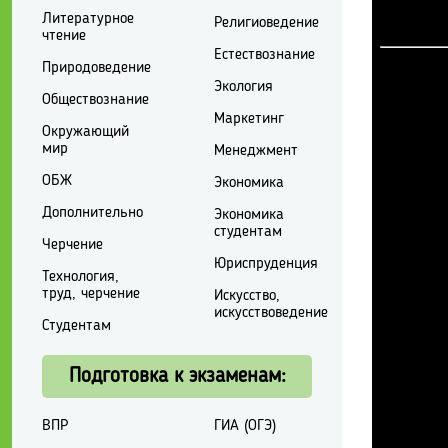
Литературное
Религиоведение
чтение
Естествознание
Природоведение
Экология
Обществознание
Маркетинг
Окружающий
мир
Менеджмент
ОБЖ
Экономика
Дополнительно
Экономика
студентам
Черчение
Юриспруденция
Технология,
труд, черчение
Искусство,
искусствоведение
Студентам
Подготовка к экзаменам:
ВПР
ГИА (ОГЭ)