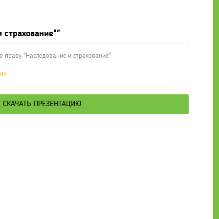
е презентации
» Презентация по праву "Наследование и страховани
и страхование""
о праву "Наследование и страхование"
ции
СКАЧАТЬ ПРЕЗЕНТАЦИЮ