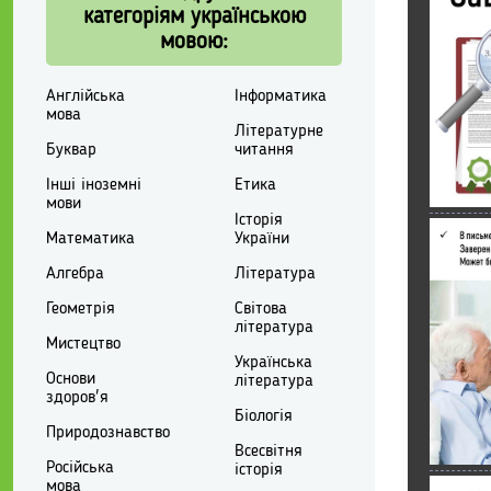
категоріям українською
мовою:
Англійська
Інформатика
мова
Літературне
Буквар
читання
Інші іноземні
Етика
мови
Історія
Математика
України
Алгебра
Література
Геометрія
Світова
література
Мистецтво
Українська
Основи
література
здоров'я
Біологія
Природознавство
Всесвітня
Російська
історія
мова