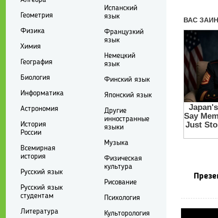
Испанский
Геометрия
язык
Физика
Французкий
язык
Химия
Немецкий
География
язык
Биология
Финский язык
Информатика
Японский язык
Астрономия
Другие
инностранные
История
языки
России
Музыка
Всемирная
история
Физическая
культура
Русский язык
Презе
Рисование
Русский язык
студентам
Психология
Литература
Культорология