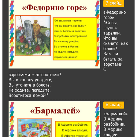
7 слайд
«Федорино
горе»
"Эй вы,
глупые
тарелки,
Что вы
скачете, как
белки?
Вам ли
бегать за
воротами
С
воробьями желторотыми?
Вы в канаву упадёте,
Вы утонете в болоте.
Не ходите, погодите,
Воротитеся домой!"
8 слайд
«Бармалей»
В Африке
разбойник,
В Африке
злодей,