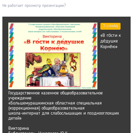
Не работает просмотр презентации?
1 слайд
«В го́сти к
де́душке
Корне́ю»
Государственное казенное общеобразовательное
учреждение
«Большемурашкинская областная специальная
(коррекционная) общеобразовательная
школа-интернат для слабослышащих и позднооглохших
детей»
Викторина