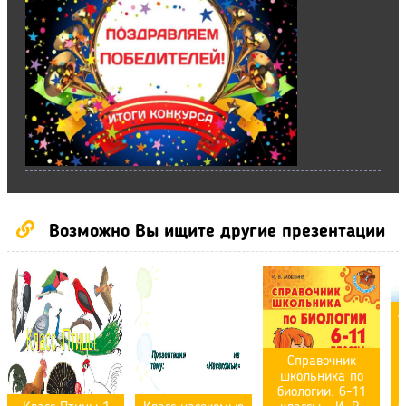
Возможно Вы ищите другие презентации
8
Справочник
школьника по
биологии. 6-11