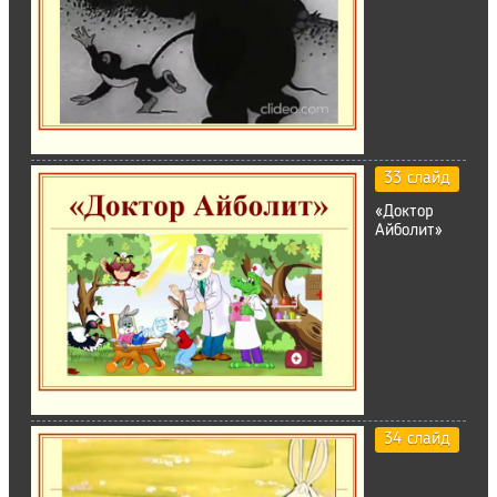
33 слайд
«Доктор
Айболит»
34 слайд