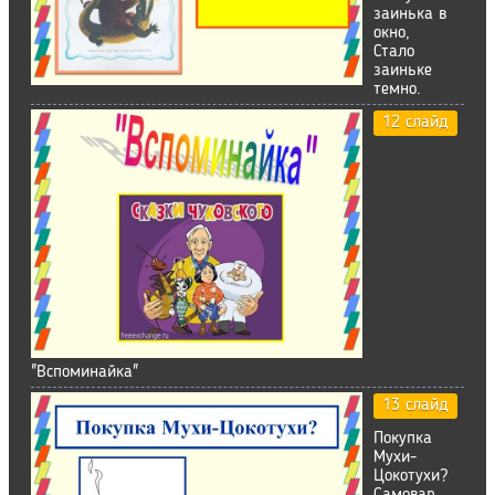
заинька в
окно,
Стало
заиньке
темно.
12 слайд
"Вспоминайка"
13 слайд
Покупка
Мухи-
Цокотухи?