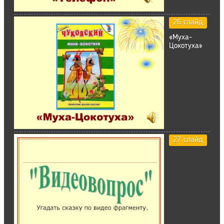
26 слайд
«Муха-
Цокотуха»
27 слайд