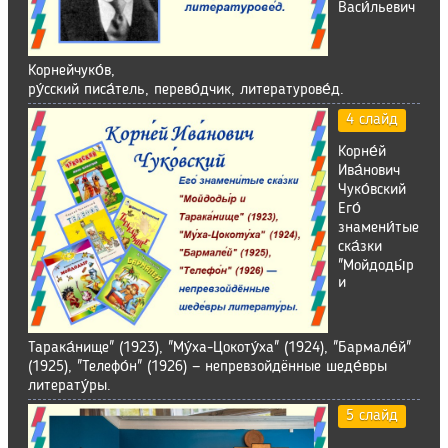
Васи́льевич
Корнейчуко́в,
ру́сский писа́тель, перево́дчик, литературове́д.
4 слайд
Корне́й
Ива́нович
Чуко́вский
Его́
знамени́тые
ска́зки
"Мойдоды́р
и
Тарака́нище" (1923), "Му́ха-Цокоту́ха" (1924), "Бармале́й"
(1925), "Телефо́н" (1926) — непревзойдённые шеде́вры
литерату́ры.
5 слайд