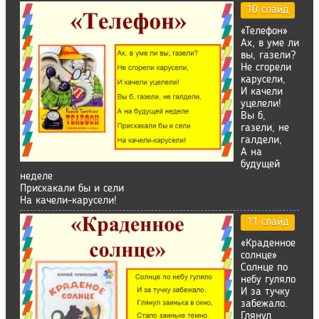
10 слайд
«Телефон»
Ах, в уме ли
вы, газели?
Не сгорели
карусели,
И качели
уцелели!
Вы б,
газели, не
галдели,
А на
будущей
неделе
Прискакали бы и сели
На качели-карусели!
11 слайд
«Краденное
солнце»
Солнце по
небу гуляло
И за тучку
забежало.
Глянул