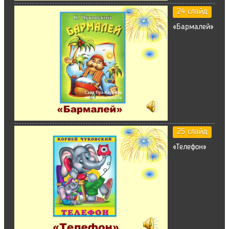
24 слайд
«Бармалей»
25 слайд
«Телефон»