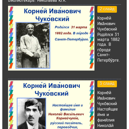
Библиотекарь: Николаева Ю.К.
2 слайд
Корне́й
Ива́нович
Чуко́вский
Роди́лся 31
марта 1882
года. В
го́роде
Санкт-
Петербу́рге.
3 слайд
Корне́й
Ива́нович
Чуко́вский
Настоя́щее
и́мя и
фами́лия
Никола́й