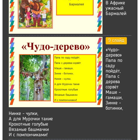
В Африке
ужасный
Бармалей
9 слайд
«Чудо-
дерево»
Папа по
саду
пойдёт,
Папа с
дерева
сорвёт
Маше -
гамаши,
Зинке -
ботинки,
Нинке - чулки,
А для Мурочки такие
Крохотные голубые
Вязаные башмачки
И с помпончиками!