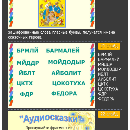
зашифрованные слова гласные буквы, получатся имена
сказочных героев.
21 слайд
БРМЛЙ
БАРМАЛЕЙ
МЙДДР
МОЙДОДЫР
ЙБЛТ
АЙБОЛИТ
ЦКТХ
ЦОКОТУХА
ФДР
ФЕДОРА
22 слайд