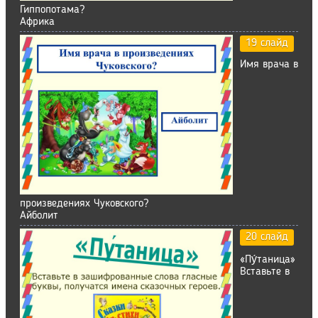
Гиппопотама?
Африка
19 слайд
Имя врача в
произведениях Чуковского?
Айболит
20 слайд
«Пу́таница»
Вставьте в