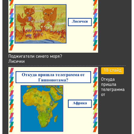
Поджигатели синего моря?
Лисички
18 слайд
Откуда
пришла
телеграмма
от