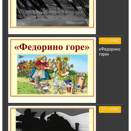
31 слайд
«Федорино
горе»
32 слайд