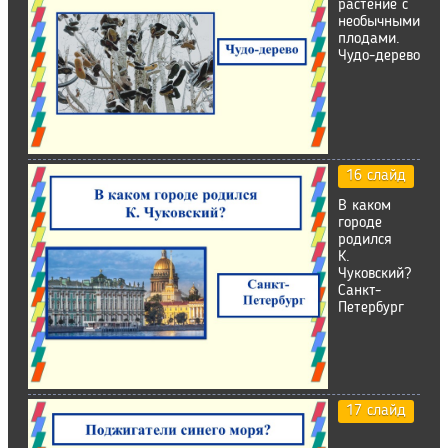
растение с
необычными
плодами.
Чудо-дерево
16 слайд
В каком
городе
родился
К.
Чуковский?
Санкт-
Петербург
17 слайд