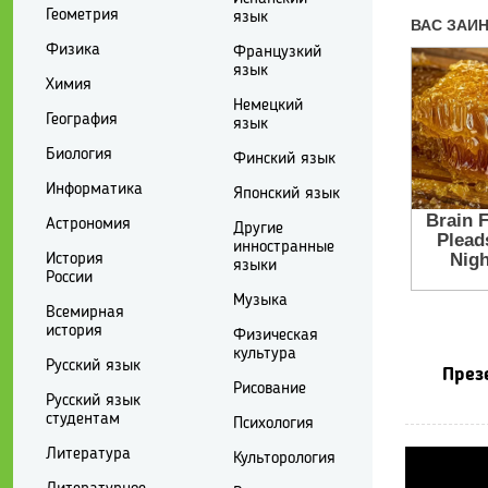
Геометрия
язык
Физика
Французкий
язык
Химия
Немецкий
География
язык
Биология
Финский язык
Информатика
Японский язык
Астрономия
Другие
инностранные
История
языки
России
Музыка
Всемирная
история
Физическая
культура
Русский язык
През
Рисование
Русский язык
студентам
Психология
Литература
Культорология