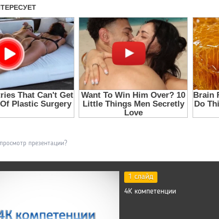
 просмотр презентации?
1 слайд
4К компетенции