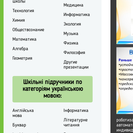
школы
Медицина
Технология
Информатика
Химия
Экология
Обществознание
Музыка
Математика
Физика
Алгебра
Философия
Геометрия
Другие
презентации
Шкільні підручники по
категоріям українською
мовою:
Англійська
Інформатика
мова
Літературне
роботиз
Буквар
читання
автомат
индивид