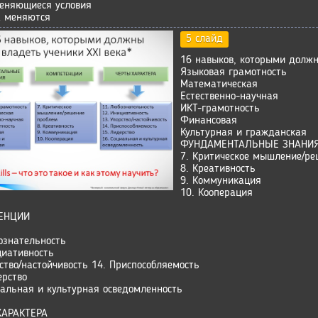
еняющиеся условия
 меняются
5 слайд
16 навыков, которыми должн
Языковая грамотность
Математическая
Естественно-научная
ИКТ-грамотность
Финансовая
Культурная и гражданская
ФУНДАМЕНТАЛЬНЫЕ ЗНАНИ
7. Критическое мышление/ре
8. Креативность
9. Коммуникация
10. Кооперация
ЕНЦИИ
ознательность
циативность
рство/настойчивость 14. Приспособляемость
ерство
иальная и культурная осведомленность
ХАРАКТЕРА