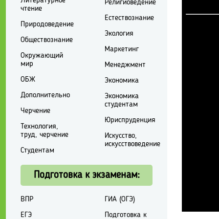
Литературное
Религиоведение
чтение
Естествознание
Природоведение
Экология
Обществознание
Маркетинг
Окружающий
мир
Менеджмент
ОБЖ
Экономика
Дополнительно
Экономика
студентам
Черчение
Юриспруденция
Технология,
труд, черчение
Искусство,
искусствоведение
Студентам
Подготовка к экзаменам:
ВПР
ГИА (ОГЭ)
ЕГЭ
Подготовка к