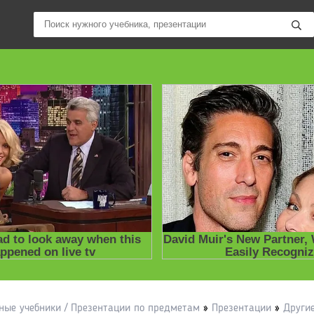
ные учебники / Презентации по предметам
»
Презентации
»
Други