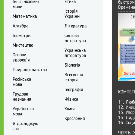
Інші іноземні
Етика
быстром
мови
Времена
Історія
Математика
України
Алгебра
Література
Геометрія
Світова
література
Мистецтво
Українська
Основи
література
здоров'я
Біологія
Природознавство
Всесвітня
Російська
історія
мова
Географія
КОМПЕТ
Трудове
навчання
Фізика
11. Люб
12. Ини
Українська
Хімія
13. Упо
мова
15. Лид
Креслення
16. Соц
Я досліджую
світ
ЧЕРТЫ 