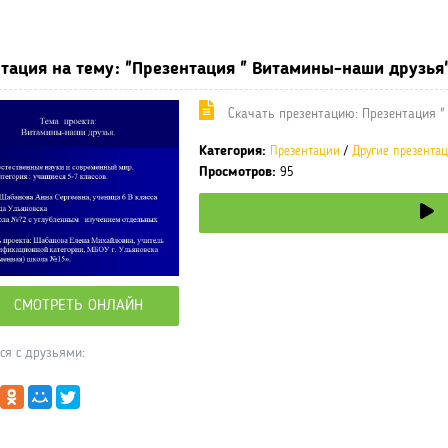
ные учебники / Презентации по предметам
»
Презентации
»
Други
тация на тему: "Презентация " Витамины-наши друзья"
Cкачать презентацию: Презентация "
Категория:
Презентации
/
Другие презента
Просмотров:
95
СМОТРЕТЬ ОНЛАЙН
ся с друзьями: