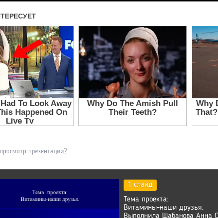
 просмотр презентации?
1 слайд
Тема проекта:
Витамины-наши друзья.
Выполнила Шабанова Анна Се