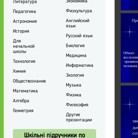
Экономика
Литература
Физкультура
Педагогика
Английский
Астрономия
язык
История
Русский язык
Для
Биология
начальной
школы
Медицина
Технология
Информатика
Химия
Экология
Обществознание
Музыка
Математика
Физика
Алгебра
Философия
Геометрия
Другие
презентации
Шкільні підручники по