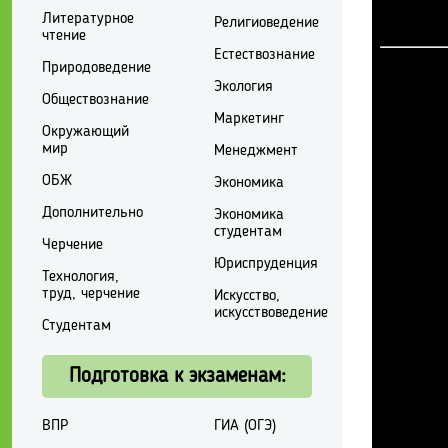
Литературное
Религиоведение
чтение
Естествознание
Природоведение
Экология
Обществознание
Маркетинг
Окружающий
мир
Менеджмент
ОБЖ
Экономика
Дополнительно
Экономика
студентам
Черчение
Юриспруденция
Технология,
труд, черчение
Искусство,
искусствоведение
Студентам
Подготовка к экзаменам:
ВПР
ГИА (ОГЭ)