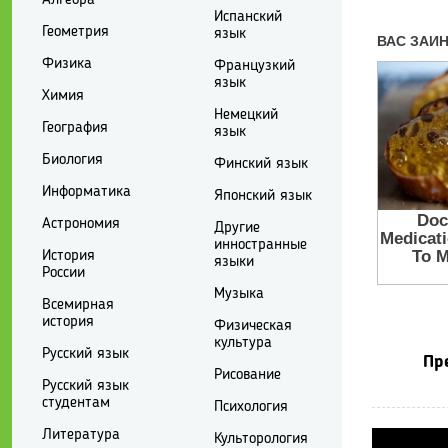
Испанский
Геометрия
язык
Физика
Французкий
язык
Химия
Немецкий
География
язык
Биология
Финский язык
Информатика
Японский язык
Астрономия
Другие
инностранные
История
языки
России
Музыка
Всемирная
история
Физическая
культура
Русский язык
Пр
Рисование
Русский язык
студентам
Психология
Литература
Культорология