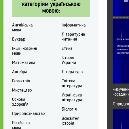
категоріям українською
мовою:
Англійська
Інформатика
мова
Літературне
Буквар
читання
Інші іноземні
Етика
мови
Історія
Математика
України
Алгебра
Література
Геометрія
Світова
література
-изучен
Мистецтво
-создан
Українська
Основи
література
Определ
здоров'я
Біологія
Природознавство
Всесвітня
Російська
історія
мова