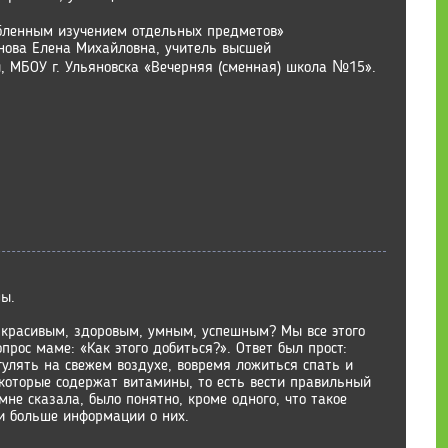
бленным изучением отдельных предметов»
нова Елена Михайловна, учитель высшей
, МБОУ г. Ульяновска «Вечерняя (сменная) школа №15».
мы.
ь красивым, здоровым, умным, успешным? Мы все этого
рос маме: «Как этого добиться?». Ответ был прост:
гулять на свежем воздухе, вовремя ложиться спать и
которые содержат витамины, то есть вести правильный
 мне сказала, было понятно, кроме одного, что такое
и больше информации о них.