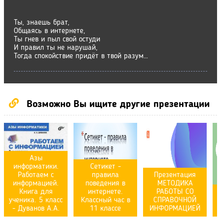
Ты, знаешь брат,
Общаясь в интернете,
Ты гнев и пыл свой остуди
И правил ты не нарушай,
Тогда спокойствие придёт в твой разум…
Возможно Вы ищите другие презентации
Азы
информатики.
Сетикет -
Работаем с
правила
Презентация
информацией.
поведения в
МЕТОДИКА
Книга для
интернете.
РАБОТЫ СО
ученика. 5 класс
Классный час в
СПРАВОЧНОЙ
- Дуванов А.А.
11 классе
ИНФОРМАЦИЕЙ