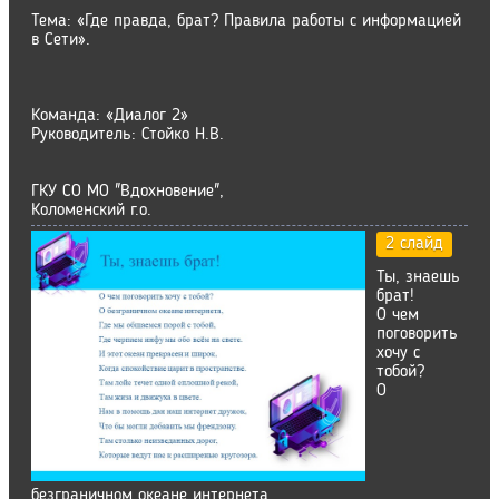
Тема: «Где правда, брат? Правила работы с информацией
в Сети».
Команда: «Диалог 2»
Руководитель: Стойко Н.В.
ГКУ СО МО "Вдохновение",
Коломенский г.о.
2 слайд
Ты, знаешь
брат!
О чем
поговорить
хочу с
тобой?
О
безграничном океане интернета,