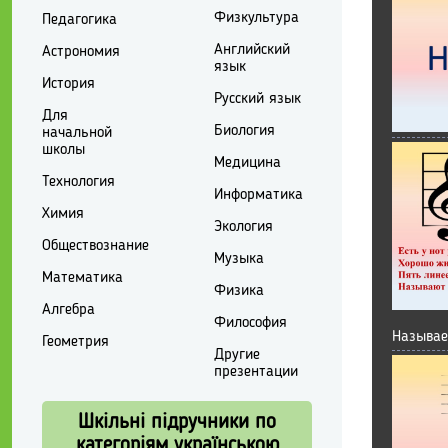
Физкультура
Педагогика
Английский
Астрономия
язык
История
Русский язык
Для
Биология
начальной
школы
Медицина
Технология
Информатика
Химия
Экология
Обществознание
Музыка
Математика
Физика
Алгебра
Философия
Называе
Геометрия
Другие
презентации
Шкільні підручники по
категоріям українською