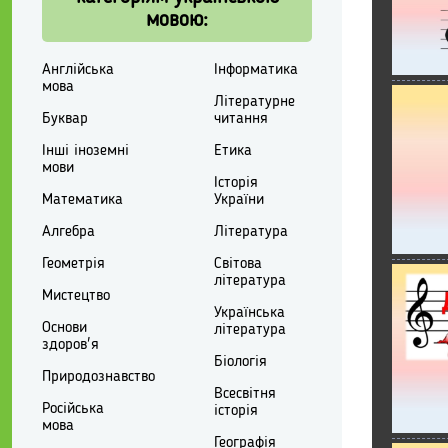
мовою:
Англійська
Інформатика
мова
Літературне
Буквар
читання
Інші іноземні
Етика
мови
Історія
Математика
України
Алгебра
Література
Геометрія
Світова
література
Мистецтво
Українська
Основи
література
здоров'я
Біологія
Природознавство
Всесвітня
Російська
історія
мова
Географія