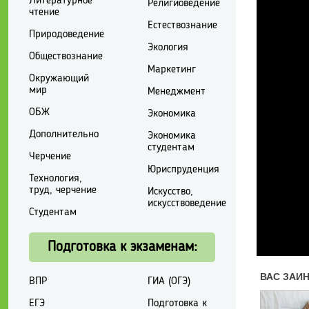
Литературное
Религиоведение
чтение
Естествознание
Природоведение
Экология
Обществознание
Маркетинг
Окружающий
мир
Менеджмент
ОБЖ
Экономика
Дополнительно
Экономика
студентам
Черчение
Юриспруденция
Технология,
труд, черчение
Искусство,
искусствоведение
Студентам
Подготовка к экзаменам:
ВПР
ГИА (ОГЭ)
ЕГЭ
Подготовка к