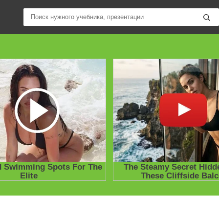
ные учебники / Презентации по предметам
»
Презентации
»
Други