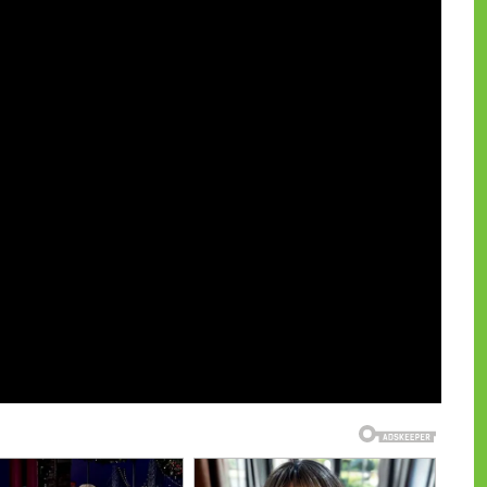
и на CdnPdf