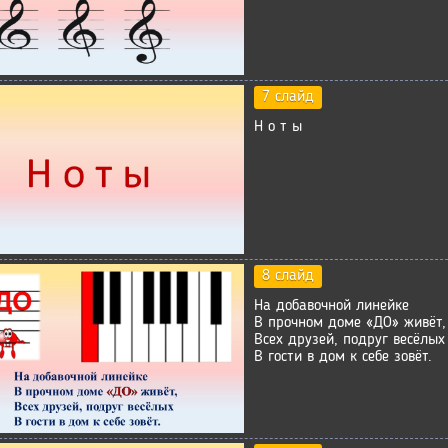
7 слайд
Н о т ы
8 слайд
На добавочной линейке
В прочном доме «ДО» живёт,
Всех друзей, подруг весёлых
В гости в дом к себе зовёт.