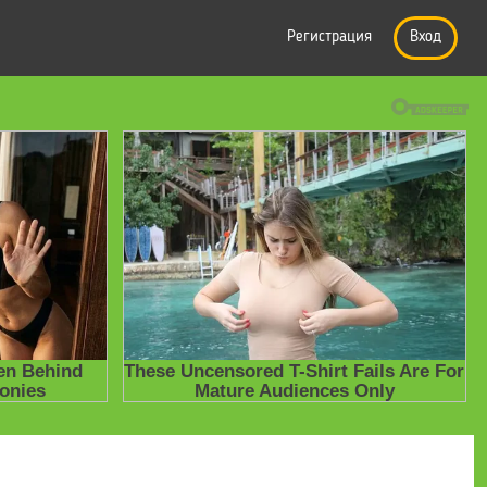
Регистрация
Вход
е презентации
» Презентация по сольфеджио на тему "Нотная грамо