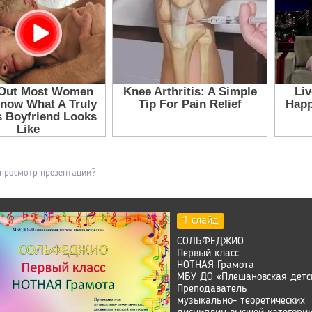
 просмотр презентации?
1 слайд
СОЛЬФЕДЖИО
Первый класс
НОТНАЯ Грамота
МБУ ДО «Плешановская детск
Преподаватель
музыкально- теоретических