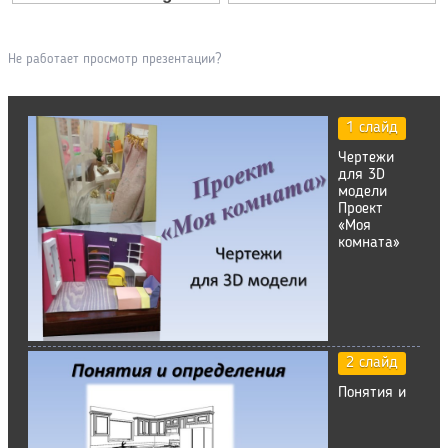
Не работает просмотр презентации?
1 слайд
Чертежи
для 3D
модели
Проект
«Моя
комната»
2 слайд
Понятия и