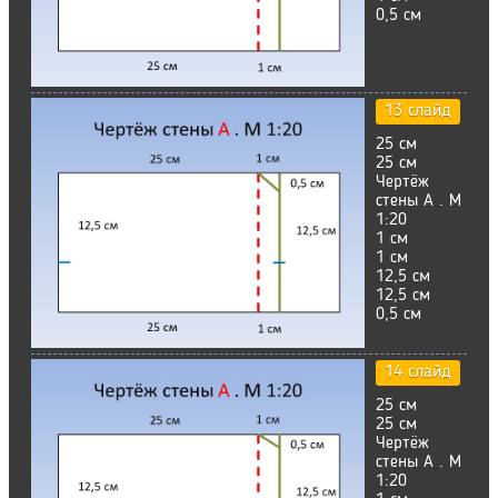
0,5 см
13 слайд
25 см
25 см
Чертёж
стены А . М
1:20
1 см
1 см
12,5 см
12,5 см
0,5 см
14 слайд
25 см
25 см
Чертёж
стены А . М
1:20