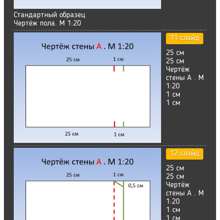
Стандартный образец
Чертёж пола. М 1:20
11 слайд
25 см
25 см
Чертёж
стены А . М
1:20
1 см
1 см
12 слайд
25 см
25 см
Чертёж
стены А . М
1:20
1 см
1 см