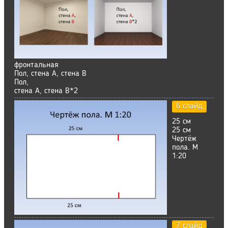
фронтальная
Пол, стена А, стена В
Пол,
стена А, стена В*2
6 слайд
25 см
25 см
Чертёж
пола. М
1:20
7 слайд