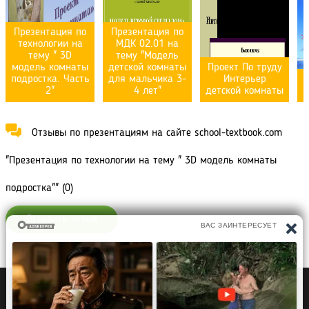
Презентация по
Презентация по
технологии на
МДК 02.01 на
тему " 3D
тему "Модель
модель комнаты
детской комнаты
Проект По труду
подростка. Часть
для мальчика 3-
Интерьер
2"
4 лет"
детской комнаты
Отзывы по презентациям на сайте school-textbook.com
"Презентация по технологии на тему " 3D модель комнаты
подростка"" (0)
Оставить отзыв
Политика конфиденциальности
Правообладателям