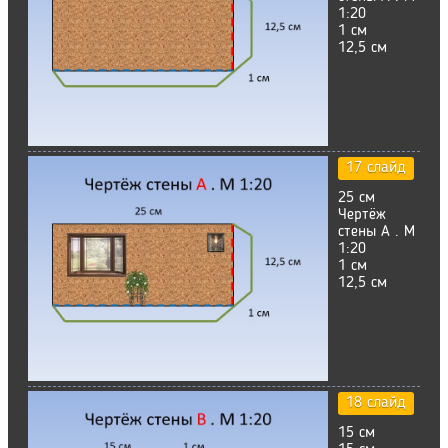
1:20
1 см
12,5 см
17 слайд
25 см
Чертёж
стены А . М
1:20
1 см
12,5 см
18 слайд
15 см