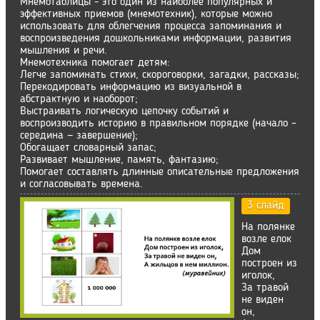
Мнемотаблицы - это один из наиболее популярных и
эффективных приемов (мнемотехник), которые можно
использовать для облегчения процесса запоминания и
воспроизведения дошкольниками информации, развития
мышления и речи.
Мнемотехника помогает детям:
Легче запоминать стихи, скороговорки, загадки, рассказы;
Перекодировать информацию из визуальной в
абстрактную и наоборот;
Выстраивать логическую цепочку событий и
воспроизводить историю в правильном порядке (начало –
середина — завершение);
Обогащает словарный запас;
Развивает мышление, память, фантазию;
Помогает составлять длинные описательные предложения
и согласовывать времена.
3 слайд
На полянке
возле елок
Дом
построен из
иголок,
За травой
не виден
он,