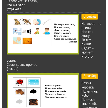
Серебристые глаза,
Кто же это?
(стрекоза)
6 слайд
Не зверь, не
птица,
Нос как
спица,
Летит –
пищит,
Сядет –
молчит.
Кто его
убьет,
Свою кровь прольет.
(комар)
7 слайд
Божья
коровка
Полети на
небо,
Принеси
мне хлеба