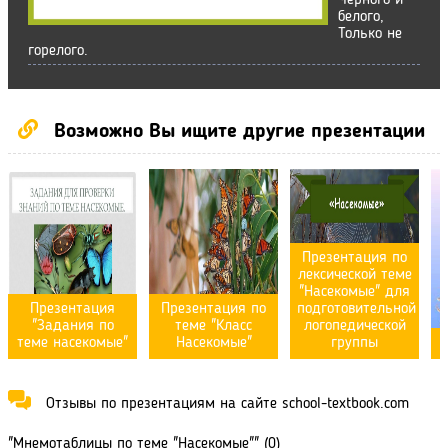
Черного и
белого,
Только не
горелого.
Возможно Вы ищите другие презентации
Презентация по
лексической теме
"Насекомые" для
Презентация
Презентация по
подготовительной
"Задания по
теме "Класс
логопедической
теме насекомые"
Насекомые"
группы
Отзывы по презентациям на сайте school-textbook.com
"Мнемотаблицы по теме "Насекомые"" (0)