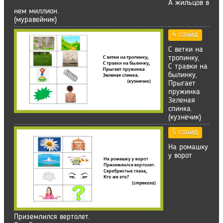
А жильцов в
нем миллион.
(муравейник)
4 слайд
С ветки на
тропинку,
С травки на
былинку,
Прыгает
пружинка
Зеленая
спинка.
(кузнечик)
5 слайд
На ромашку
у ворот
Приземлился вертолет.