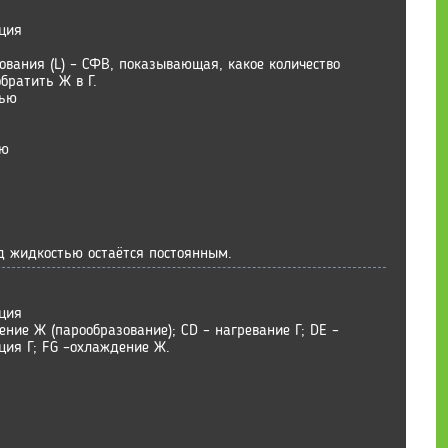
ция
ования (L) – СФВ, показывающая, какое количество
братить Ж в Г.
тью
ью
ад жидкостью остаётся постоянным.
ция
ение Ж (парообразование); CD – нагревание Г; DE –
ция Г; FG –охлаждение Ж.