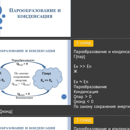
2 слайд
Парообразование и конденса
Г(пар)
Ек >> Еп
Ж
Ек ≈ Еп
Парообразование
Конденсация
Qпар > 0
Qконд < 0
По закону сохранения энерги
|Qконд|
3 слайд
Парообразование и конденса