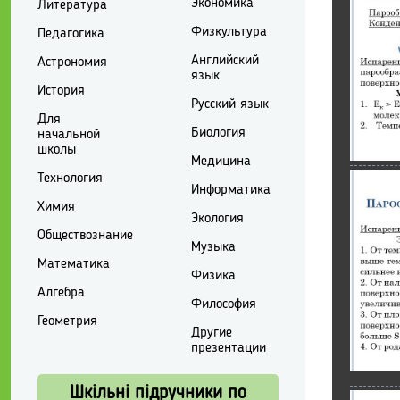
Экономика
Литература
Физкультура
Педагогика
Английский
Астрономия
язык
История
Русский язык
Для
Биология
начальной
школы
Медицина
Технология
Информатика
Химия
Экология
Обществознание
Музыка
Математика
Физика
Алгебра
Философия
Геометрия
Другие
презентации
Шкільні підручники по