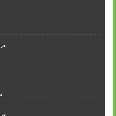
ция
и:
ция