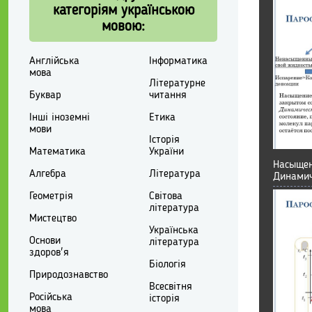
категоріям українською
мовою:
Англійська
Інформатика
мова
Літературне
Буквар
читання
Інші іноземні
Етика
мови
Історія
Математика
України
Насыщен
Алгебра
Література
Динамич
Геометрія
Світова
література
Мистецтво
Українська
Основи
література
здоров'я
Біологія
Природознавство
Всесвітня
Російська
історія
мова