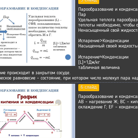
5 слайд
Парообразование и конденса
Пар
Удельная теплота парообраз
теплоты необходимо, чтобы о
Ненасыщенный свой жидкос
Испарение>Конденсации
Насыщенный своей жидкост
Испарение≈Конденсации
[L]=1Дж/кг
табличная величина
ие происходит в закрытом сосуде.
еское равновесие – состояние, при котором число молекул пара н
6 слайд
Парообразование и конденса
AB – нагревание Ж; BC – кип
охлаждение Г; EF – конденса