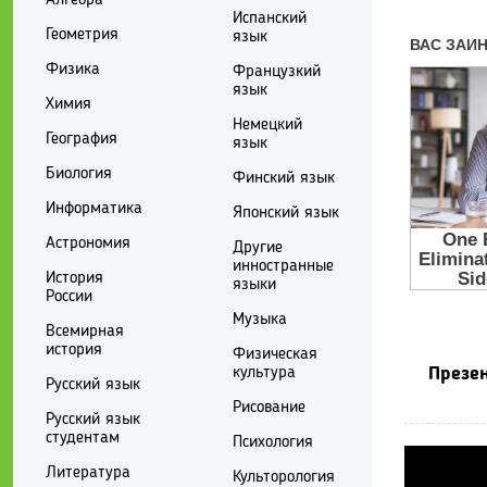
Испанский
Геометрия
язык
Физика
Французкий
язык
Химия
Немецкий
География
язык
Биология
Финский язык
Информатика
Японский язык
Астрономия
Другие
инностранные
История
языки
России
Музыка
Всемирная
история
Физическая
культура
Презен
Русский язык
Рисование
Русский язык
студентам
Психология
Литература
Культорология