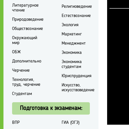
Литературное
Религиоведение
чтение
Естествознание
Природоведение
Экология
Обществознание
Маркетинг
Окружающий
мир
Менеджмент
ОБЖ
Экономика
Дополнительно
Экономика
студентам
Черчение
Юриспруденция
Технология,
труд, черчение
Искусство,
искусствоведение
Студентам
Подготовка к экзаменам:
ВПР
ГИА (ОГЭ)