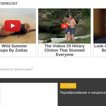
 просмотр презентации?
1 слайд
Парообразование и конденса