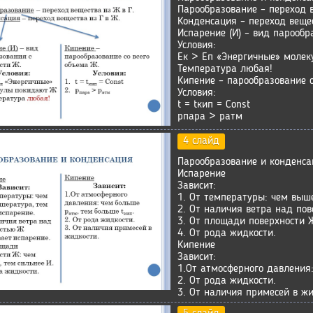
Парообразование – переход в
Конденсация – переход вещес
Испарение (И) – вид парообр
Условия:
Ек > Еп «Энергичные» моле
Температура любая!
Кипение – парообразование с
Условия:
t = tкип = Const
рпара > ратм
4 слайд
Парообразование и конденса
Испарение
Зависит:
1. От температуры: чем выш
2. От наличия ветра над по
3. От площади поверхности Ж
4. От рода жидкости.
Кипение
Зависит:
1.От атмосферного давления:
2. От рода жидкости.
3. От наличия примесей в жи