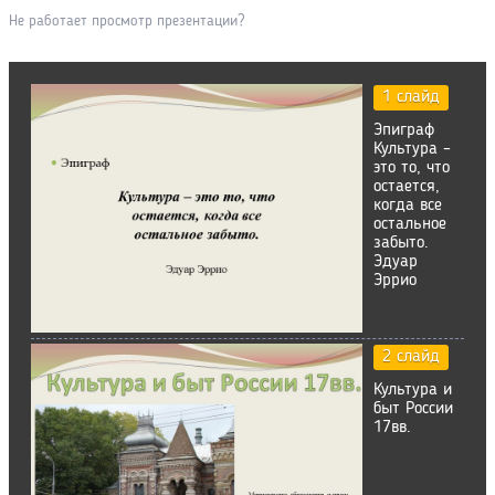
Не работает просмотр презентации?
1 слайд
Эпиграф
Культура –
это то, что
остается,
когда все
остальное
забыто.
Эдуар
Эррио
2 слайд
Культура и
быт России
17вв.