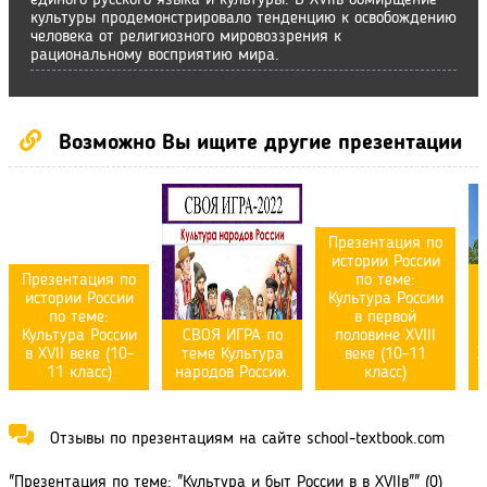
единого русского языка и культуры. В XVIIв обмирщение
культуры продемонстрировало тенденцию к освобождению
человека от религиозного мировоззрения к
рациональному восприятию мира.
Возможно Вы ищите другие презентации
Презентация по
истории России
Презентация по
по теме:
истории России
Культура России
по теме:
в первой
Культура России
СВОЯ ИГРА по
половине XVIII
в XVII веке (10-
теме Культура
веке (10-11
X
11 класс)
народов России.
класс)
Отзывы по презентациям на сайте school-textbook.com
"Презентация по теме: "Культура и быт России в в XVIIв"" (0)