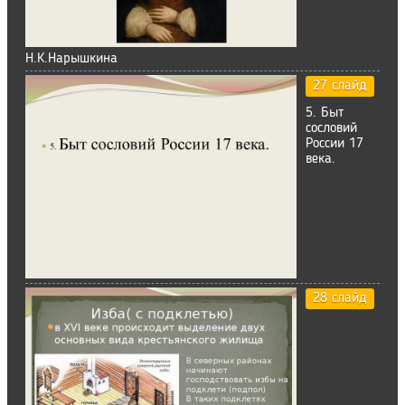
Н.К.Нарышкина
27 слайд
5. Быт
сословий
России 17
века.
28 слайд