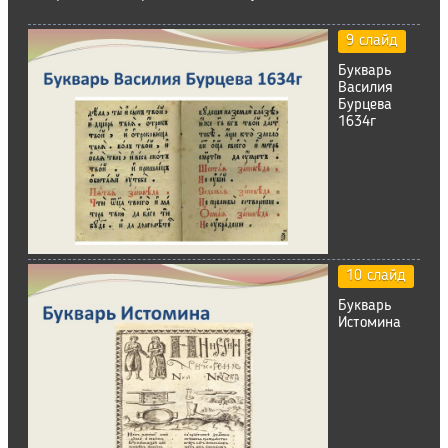
9 слайд
Букварь
Василия
Бурцева
1634г
10 слайд
Букварь
Истомина