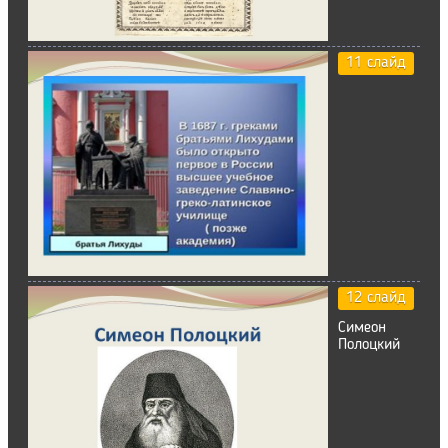
11 слайд
12 слайд
Симеон
Полоцкий