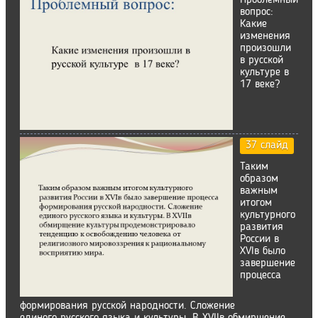
Проблемный
вопрос:
Какие
изменения
произошли
в русской
культуре в
17 веке?
37 слайд
Таким
образом
важным
итогом
культурного
развития
России в
XVIв было
завершение
процесса
формирования русской народности. Сложение