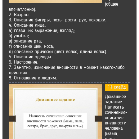
(общее
впечатление).
2. Возраст.
3. Описание фигуры, позы, роста, рук, походки.
4. Описание лица:
а) глаза, их выражение, взгляд;
б) улыбка;
в) описание рта;
г) описание щек, носа;
д) описание прически (цвет волос, длина волос).
5. Описание одежды.
6. Настроение.
7. Занятие, изменение внешности в момент какого-либо
действия
8. Отношение к людям.
11 слайд
Домашнее
задание
Написать
сочинение-
описание
внешности
человека
(мама,