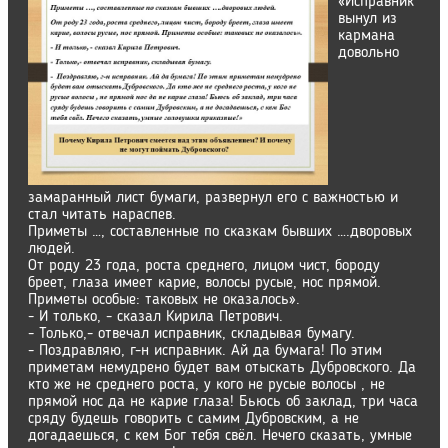
«Исправник
вынул из
кармана
довольно
замаранный лист бумаги, развернул его с важностью и
стал читать нараспев.
Приметы …, составленные по сказкам бывших ….дворовых
людей.
От роду 23 года, роста среднего, лицом чист, бороду
бреет, глаза имеет карие, волосы русые, нос прямой.
Приметы особые: таковых не оказалось».
- И только, - сказал Кирила Петрович.
- Только,- отвечал исправник, складывая бумагу.
- Поздравляю, г-н исправник. Ай да бумага! По этим
приметам немудрено будет вам отыскать Дубровского. Да
кто же не среднего роста, у кого не русые волосы , не
прямой нос да не карие глаза! Бьюсь об заклад, три часа
сряду будешь говорить с самим Дубровским, а не
догадаешься, с кем Бог тебя свёл. Нечего сказать, умные