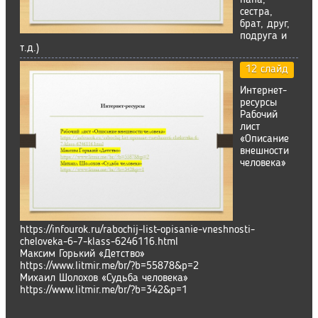
папа,
сестра,
брат, друг,
подруга и
т.д.)
12 слайд
Интернет-
ресурсы
Рабочий
лист
«Описание
внешности
человека»
https://infourok.ru/rabochij-list-opisanie-vneshnosti-
cheloveka-6-7-klass-6246116.html
Максим Горький «Детство»
https://www.litmir.me/br/?b=55878&p=2
Михаил Шолохов «Судьба человека»
https://www.litmir.me/br/?b=342&p=1