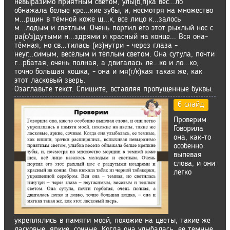
невыразимо приятным светом, улы(б,п)ка вес...ло
обнажала белые кре...кие зубы, и, несмотря на множество
м...рщин в тёмной коже щ...к, все лицо к...залось
м...лодым и светлым. Очень портил его этот рыхлый нос с
ра(с/з)дутыми н...здрями и красный на конце... Вся она-
тёмная, но св...тилась (из)нутри - через глаза -
неуг...симым, весёлым и тёплым светом. Она сутула, почти
г...рбатая, очень полная, а двигалась ле...ко и ло...ко,
точно большая кошка, - она и мя(г/к)кая такая же, как
этот ласковый зверь.
Озаглавьте текст. Спишите, вставляя пропущенные буквы.
6 слайд
Проверим
Говорила
она, как-то
особенно
выпевая
слова, и они
легко
укреплялись в памяти моей, похожие на цветы, такие же
ласковые, яркие, сочные. Когда она улыбалась, ее темные,