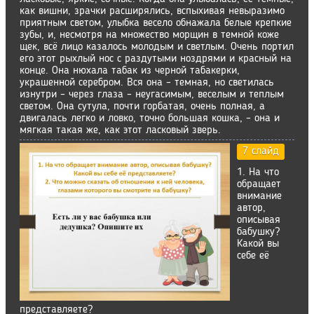
как вишни, зрачки расширялись, вспыхивая невыразимо
приятным светом, улыбка весело обнажала белые крепкие
зубы, и, несмотря на множество морщин в темной коже
щек, всё лицо казалось молодым и светлым. Очень портил
его этот рыхлый нос с раздутыми ноздрями и красный на
конце. Она нюхала табак из черной табакерки,
украшенной серебром. Вся она – темная, но светилась
изнутри – через глаза – неугасимым, веселым и теплым
светом. Она сутула, почти горбатая, очень полная, а
двигалась легко и ловко, точно большая кошка, – она и
мягкая такая же, как этот ласковый зверь.
7 слайд
1. На что
обращает
внимание
автор,
описывая
бабушку?
Какой вы
себе её
представляете?