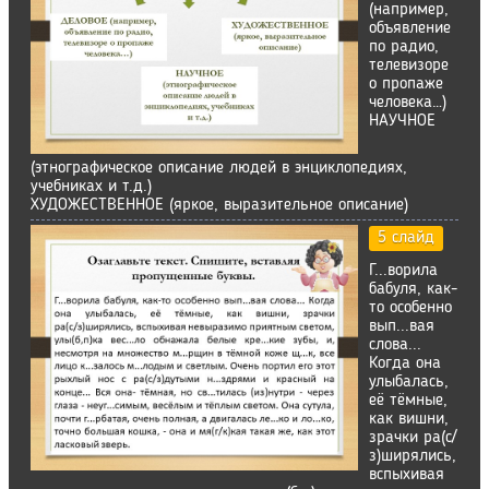
(например,
объявление
по радио,
телевизоре
о пропаже
человека…)
НАУЧНОЕ
(этнографическое описание людей в энциклопедиях,
учебниках и т.д.)
ХУДОЖЕСТВЕННОЕ (яркое, выразительное описание)
5 слайд
Г...ворила
бабуля, как-
то особенно
вып...вая
слова...
Когда она
улыбалась,
её тёмные,
как вишни,
зрачки ра(с/
з)ширялись,
вспыхивая