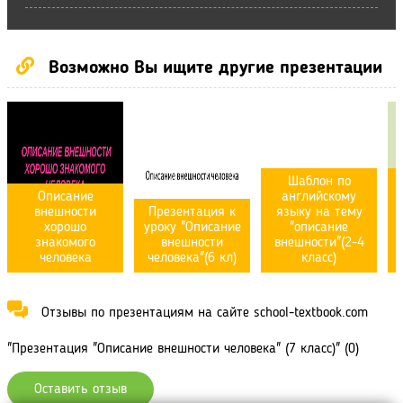
Возможно Вы ищите другие презентации
Шаблон по
Описание
английскому
внешности
Презентация к
языку на тему
хорошо
уроку "Описание
"описание
знакомого
внешности
внешности"(2-4
человека
человека"(6 кл)
класс)
Отзывы по презентациям на сайте school-textbook.com
"Презентация "Описание внешности человека" (7 класс)" (0)
Оставить отзыв