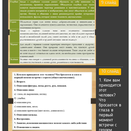
9 слайд
10 слайд
1. Кем вам
приходится
этот
человек?
Что
бросается в
глаза в
первый
момент
встречи с
героем