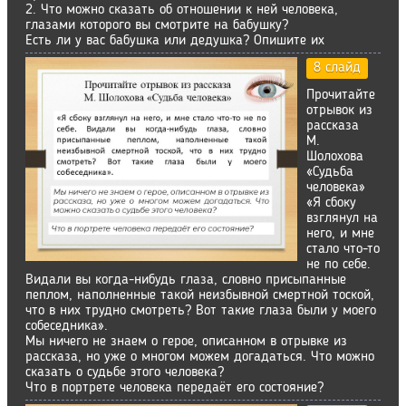
2. Что можно сказать об отношении к ней человека,
глазами которого вы смотрите на бабушку?
Есть ли у вас бабушка или дедушка? Опишите их
8 слайд
Прочитайте
отрывок из
рассказа
М.
Шолохова
«Судьба
человека»
«Я сбоку
взглянул на
него, и мне
стало что-то
не по себе.
Видали вы когда-нибудь глаза, словно присыпанные
пеплом, наполненные такой неизбывной смертной тоской,
что в них трудно смотреть? Вот такие глаза были у моего
собеседника».
Мы ничего не знаем о герое, описанном в отрывке из
рассказа, но уже о многом можем догадаться. Что можно
сказать о судьбе этого человека?
Что в портрете человека передаёт его состояние?