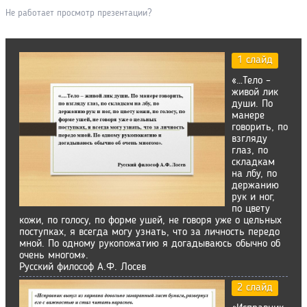
Не работает просмотр презентации?
1 слайд
«…Тело –
живой лик
души. По
манере
говорить, по
взгляду
глаз, по
складкам
на лбу, по
держанию
рук и ног,
по цвету
кожи, по голосу, по форме ушей, не говоря уже о цельных
поступках, я всегда могу узнать, что за личность передо
мной. По одному рукопожатию я догадываюсь обычно об
очень многом».
Русский философ А.Ф. Лосев
2 слайд