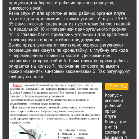
прицепки для бороны и рабочих органов (корпусов,
дискового ножа).
Рама служит для крепления всех рабочих органов плуга,
а также для приложения тягового усилия. У плуга ПЛН-5-
35 рама плоская, сваренная из пустотелых балок: главной
4, продольной 10 и поперечной прямоугольного профиля
14. К главной балке приварены угольники для крепления
стоек корпусов и кронштейнов предплужника.
Вынос предплужника относительно корпуса регулируют
перемещением хомута по кронштейну, а глубину его хода
– перемещением стойки по высоте. Дисковый нож
закреплён на кронштейне 5. Рама плуга во время работы
опирается на колесо 7, положение которого по высоте
можно изменять винтовым механизмом 6. Так регулируют
глубину вспашки.
10 слайд
Корпус –
основной
рабочий
орган
плуга.
Корпус (см.
рис 3)
состоит из
башмака 1,