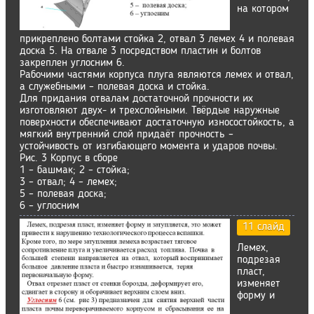
на котором
прикреплено болтами стойка 2, отвал 3 лемех 4 и полевая
доска 5. На отвале 3 посредством пластин и болтов
закреплен углосним 6.
Рабочими частями корпуса плуга являются лемех и отвал,
а служебными – полевая доска и стойка.
Для придания отвалам достаточной прочности их
изготовляют двух- и трехслойными. Твёрдые наружные
поверхности обеспечивают достаточную износостойкость, а
мягкий внутренний слой придаёт прочность –
устойчивость от изгибающего момента и ударов почвы.
Рис. 3 Корпус в сборе
1 – башмак; 2 – стойка;
3 – отвал; 4 – лемех;
5 – полевая доска;
6 – углосним
11 слайд
Лемех,
подрезая
пласт,
изменяет
форму и