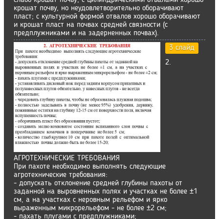
слабо крошат почву; с цилиндрическими отвалами хорошо
крошат почву, но неудовлетворительно оборачивают
пласт; с культурной формой отвалов хорошо оборачивают
и крошат пласт на почвах средней связности (с
предплужниками и на задерненных почвах).
3 слайд
2.
АГРОТЕХНИЧЕСКИЕ ТРЕБОВАНИЯ
При пахоте необходимо выполнять следующие
агротехнические требования:
- допускать отклонение средней глубины пахоты от
заданной на выровненных полях и участках не более ±1
см, а на участках с неровным рельефом и ярко
выраженным микрорельефом - не более ±2 см;
- пахать плугами с предплужниками;