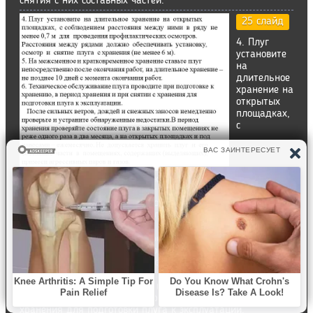
снятия с них составных частей.
25 слайд
4. Плуг
установите
на
длительное
хранение на
открытых
площадках,
с
соблюдением расстояния между ними в ряду не менее 0,7
м для проведения профилактических осмотров.
Расстояния между рядами должно обеспечивать
установку, осмотр и снятие плуга с хранения (не менее 6
м).
5. На межсменное и кратковременное хранение ставьте
плуг непосредственно после окончания работ, на
длительное хранение – не позднее 10 дней с момента
окончания работ.
6. Техническое обслуживание плуга проводите при
подготовке к хранению, в период хранения и при снятии с
хранения для подготовки плуга к эксплуатации.