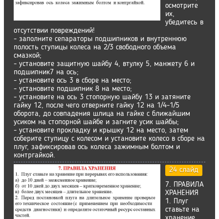
осмотрите
их,
убедитесь в
отсутствии повреждений!
- заполните сепараторы подшипников и внутреннюю
полость ступицы колеса на 2/3 свободного объема
смазкой;
- установите защитную шайбу 4, втулку 5, манжету 6 и
подшипник7 на ось;
- установите ось 3 в сборе на место;
- установите подшипник 8 на место;
- установите на ось 3 стопорную шайбу 13 и затяните
гайку 12, после чего отверните гайку 12 на 1/4-1/5
оборота, до совпадения шлица на гайке с ближайшим
усиком на стопорной шайбе и загните усик шайбы;
- установите прокладку и крышку 12 на место, затем
соберите ступицу с колесом и установите колесо в сборе на
плуг, зафиксировав ось колеса зажимным болтом и
контргайкой.
24 слайд
7. ПРАВИЛА
ХРАНЕНИЯ
1. Плуг
ставьте на
хранение