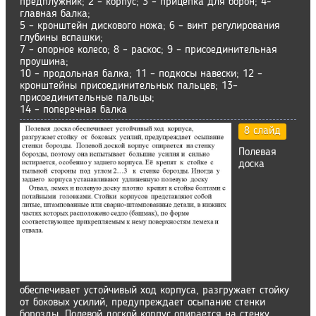
предплужник; 2 – корпус; 3 – прицепка для борон; 4-
главная балка;
5 – кронштейн дискового ножа; 6 – винт регулирования
глубины вспашки;
7 – опорное колесо; 8 – раскос; 9 – присоединительная
проушина;
10 – продольная балка; 11 – подкосы навески; 12 –
кронштейны присоединительных пальцев; 13–
присоединительные пальцы;
14 – поперечная балка
8 слайд
Полевая
доска
обеспечивает устойчивый ход корпуса, разгружает стойку
от боковых усилий, предупреждает осыпание стенки
борозды. Полевой доской корпус опирается на стенку