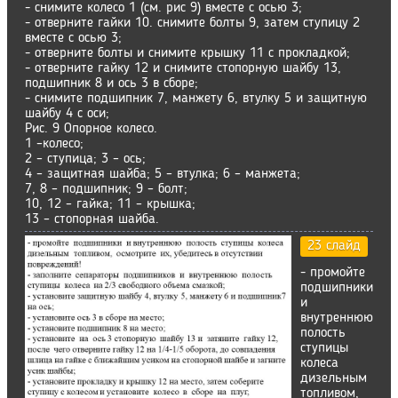
- снимите колесо 1 (см. рис 9) вместе с осью 3;
- отверните гайки 10. снимите болты 9, затем ступицу 2
вместе с осью 3;
- отверните болты и снимите крышку 11 с прокладкой;
- отверните гайку 12 и снимите стопорную шайбу 13,
подшипник 8 и ось 3 в сборе;
- снимите подшипник 7, манжету 6, втулку 5 и защитную
шайбу 4 с оси;
Рис. 9 Опорное колесо.
1 –колесо;
2 – ступица; 3 – ось;
4 – защитная шайба; 5 – втулка; 6 – манжета;
7, 8 – подшипник; 9 – болт;
10, 12 – гайка; 11 – крышка;
13 – стопорная шайба.
23 слайд
- промойте
подшипники
и
внутреннюю
полость
ступицы
колеса
дизельным
топливом,