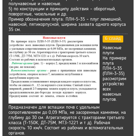
полунавесные и навесные.
5) по конструкции и принципу действия – оборотный,
поворотные, чизельные и др.
Пример обозначения плуга: ПЛН-5-35 – плуг лемешной,
навесной, пятикорпусной, ширина захвата одного корпуса
35 см.
6 слайд
Навесные
плуги
На примере
плуга
ПЛН-5-35
(ПЛН-3-35)
рассмотрим
устройство
всех
навесных
плугов.
Предназначен для вспашки почв с удельным
сопротивлением до 0,09 МПа, не засоренных камнями, на
глубину до 30 см. Агрегатируется с тракторами третьего
класса (Т-150К, ДТ-75М, МТЗ-1221 и т д). Рабочая
скорость 10 км/ч. Состоит из рабочих и вспомогательных
органов.