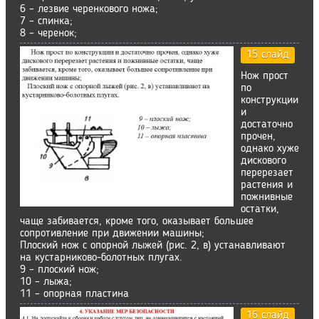
6 – лезвие черенкового ножа;
7 – спинка;
8 – черенок;
15 слайд
Нож прост
по
конструкции
и
достаточно
прочен,
однако хуже
дискового
перерезает
растения и
пожнивные
остатки,
чаще забивается, кроме того, оказывает большее
сопротивление при движении машины;
Плоский нож с опорной лыжей (рис. 2, в) устанавливают
на кустарниково-болотных плугах.
9 – плоский нож;
10 – лыжа;
11 – опорная пластина
16 слайд