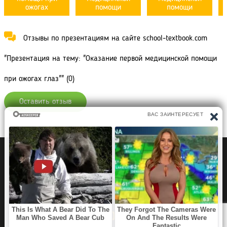
ожогах
помощи
помощи
Отзывы по презентациям на сайте school-textbook.com
"Презентация на тему: "Оказание первой медицинской помощи
при ожогах глаз"" (0)
Оставить отзыв
Политика конфиденциальности
Правообладателям
Рефераты Дипломы Курсовые работы
Читать книги
Аудиокниги
Раскраски для детей
Загадки, Игры Головоломки
SCHOOL TEXTBOOK
©2020 - 2026 School-
textbook.com