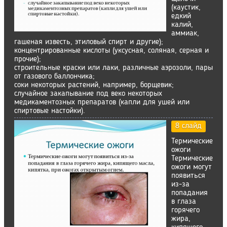
(каустик,
едкий
калий,
аммиак,
гашеная известь, этиловый спирт и другие);
концентрированные кислоты (уксусная, соляная, серная и
прочие);
строительные краски или лаки, различные аэрозоли, пары
от газового баллончика;
соки некоторых растений, например, борщевик;
случайное закапывание под веко некоторых
медикаментозных препаратов (капли для ушей или
спиртовые настойки).
8 слайд
Термические
ожоги
Термические
ожоги могут
появиться
из-за
попадания
в глаза
горячего
жира,