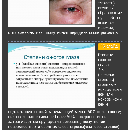
тяжесть)
степень —
образование
пузырей на
коже век;
ишемия,
отёк конъюнктивы; помутнение передних слоёв роговицы.
16 слайд
Степени
ожогов
глаза
3-я
(тяжёлая
степень)
степень –
некроз кожи
век или
некроз кожи
век и
подлежащих тканей занимающий менее 50% поверхности;
некроз конъюнктивы не более 50% поверхности, не
затрагивает склеру; эрозия роговицы, помутнение
поверхностных и средних слоёв стромы(«матовое стекло»).