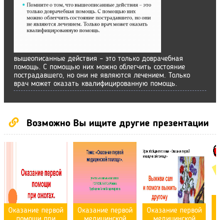
вышеописанные действия – это только доврачебная
помощь. С помощью них можно облегчить состояние
пострадавшего, но они не являются лечением. Только
врач может оказать квалифицированную помощь.
Возможно Вы ищите другие презентации
О
Оказание первой
Оказание первой
Оказание первой
помощи при
медицинской
медицинской