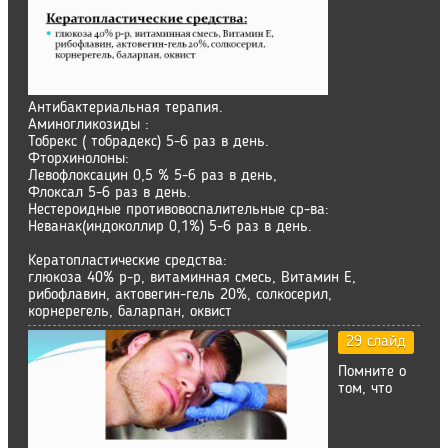
Антибактериальная терапия.
Аминогликозиды :
Тобрекс ( тобрадекс) 5-6 раз в день.
Фторхинолоны:
Левофлоксацин 0,5 % 5-6 раз в день,
Флоксал 5-6 раз в день.
Нестероидные противовоспалительные ср-ва:
Неванак(индоколлир 0,1%) 5-6 раз в день.
Кератопластические средства:
глюкоза 40% р-р, витаминная смесь, Витамин Е,
рибофлавин, актовегин-гель 20%, солкосерил,
корнерегель, баларпан, оквист
29 слайд
Помните о
том, что