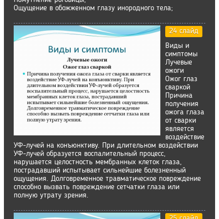
Помутнение роговицы;
Ощущение в обожженном глазу инородного тела;
24 слайд
Виды и
симптомы
Лучевые
ожоги
Ожог глаз
сваркой
Причина
получения
ожога глаза
от сварки
является
воздействие
УФ-лучей на конъюнктиву. При длительном воздействии
УФ-лучей образуется воспалительный процесс,
нарушается целостность мембранных клеток глаза,
пострадавший испытывает сильнейшие болезненный
ощущения. Долговременное травматическое повреждение
способно вызвать повреждение сетчатки глаза или
полную утрату зрения.
25 слайд