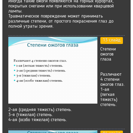
Иногда такие ожоги появляются на горных курортах,
покрытых снегами или при использовании кварцевой
лампы.
Травматическое повреждение может принимать
различные степени, от простого покраснения глаз до
полной утраты зрения.
13 слайд
Степени
ожогов
глаза
Различают
4 степени
ожогов глаз.
1-ая
(легкая
тяжесть)
степень.
2-ая (средняя тяжесть) степень.
3-я (тяжелая) степень.
4-ая (особо тяжелая) степень.