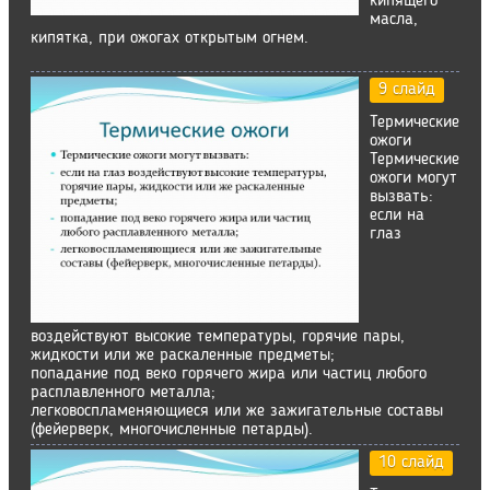
кипящего
масла,
кипятка, при ожогах открытым огнем.
9 слайд
Термические
ожоги
Термические
ожоги могут
вызвать:
если на
глаз
воздействуют высокие температуры, горячие пары,
жидкости или же раскаленные предметы;
попадание под веко горячего жира или частиц любого
расплавленного металла;
легковоспламеняющиеся или же зажигательные составы
(фейерверк, многочисленные петарды).
10 слайд