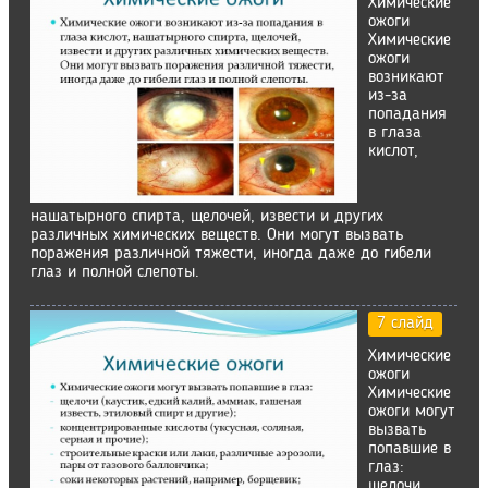
Химические
ожоги
Химические
ожоги
возникают
из-за
попадания
в глаза
кислот,
нашатырного спирта, щелочей, извести и других
различных химических веществ. Они могут вызвать
поражения различной тяжести, иногда даже до гибели
глаз и полной слепоты.
7 слайд
Химические
ожоги
Химические
ожоги могут
вызвать
попавшие в
глаз:
щелочи