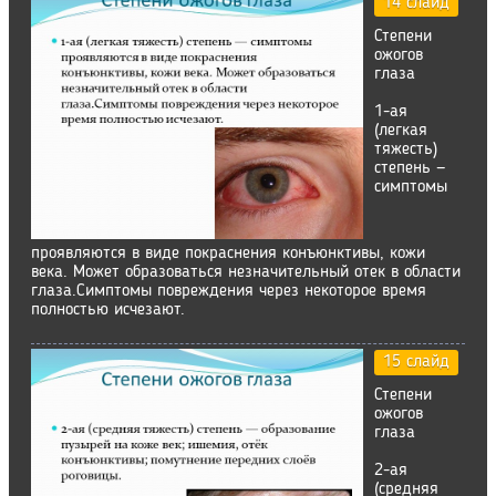
14 слайд
Степени
ожогов
глаза
1-ая
(легкая
тяжесть)
степень —
симптомы
проявляются в виде покраснения конъюнктивы, кожи
века. Может образоваться незначительный отек в области
глаза.Симптомы повреждения через некоторое время
полностью исчезают.
15 слайд
Степени
ожогов
глаза
2-ая
(средняя