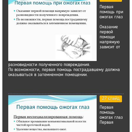
Первая
помощь при
ожогах глаз
Оказание
первой
помощи
напрямую
зависит от
разновидности полученного повреждения.
По возможности, первая помощь пострадавшему должна
оказываться в затемненном помещении.
27 слайд
Первая
помощь
ожогах глаз
Первая