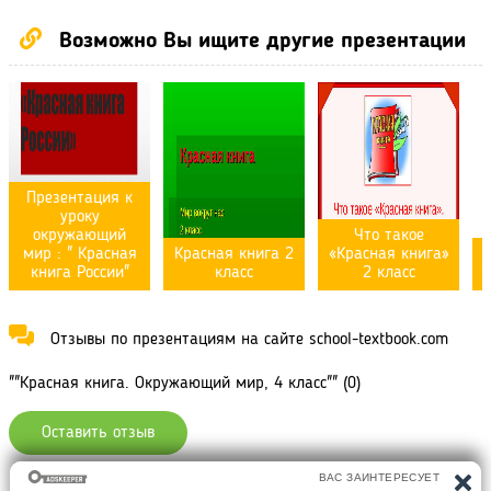
Возможно Вы ищите другие презентации
Презентация к
уроку
окружающий
Что такое
мир : " Красная
Красная книга 2
«Красная книга»
книга России"
класс
2 класс
р
Отзывы по презентациям на сайте school-textbook.com
""Красная книга. Окружающий мир, 4 класс"" (0)
Оставить отзыв