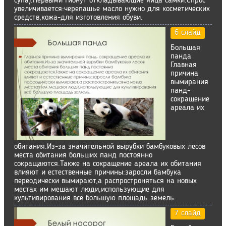
супа).Первыми гибнут откладывающие яйца самки.Спрос
увеличивается:черепашье масло нужно для косметических
средств,кожа-для изготовления обуви.
6 слайд
Большая
панда
Главная
причина
вымирания
панд-
сокращение
ареала их
обитания.Из-за значительной вырубки бамбуковых лесов
места обитания больших панд постоянно
сокращаются.Также на сокращение ареала их обитания
влияют и естественные причины:заросли бамбука
переодически вымирают,а распростроняться на новых
местах им мешают люди,использующие для
культивирования всё большую площадь земель.
7 слайд