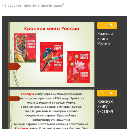
Не работает просмотр презентации?
1 слайд
Красная
книга
России
2 слайд
Красную
книгу
учредил