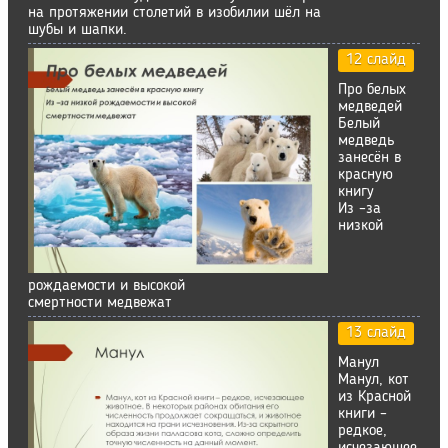
на протяжении столетий в изобилии шёл на
шубы и шапки.
12 слайд
Про белых
медведей
Белый
медведь
занесён в
красную
книгу
Из –за
низкой
рождаемости и высокой
смертности медвежат
13 слайд
Манул
Манул, кот
из Красной
книги –
редкое,