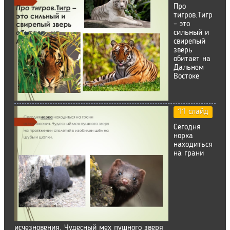
Про
тигров.Тигр
– это
сильный и
свирепый
зверь
обитает на
Дальнем
Востоке
11 слайд
Сегодня
норка
находиться
на грани
исчезновения. Чудесный мех пушного зверя