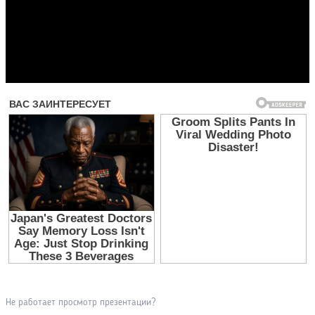
Прочитать другие публикации на CdnPdf
Не работает просмотр презентации?