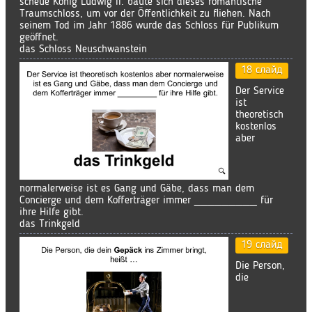
scheue König Ludwig II. baute sich dieses romantische
Traumschloss, um vor der Öffentlichkeit zu fliehen. Nach
seinem Tod im Jahr 1886 wurde das Schloss für Publikum
geöffnet.
das Schloss Neuschwanstein
18 слайд
Der Service
ist
theoretisch
kostenlos
aber
normalerweise ist es Gang und Gäbe, dass man dem
Concierge und dem Kofferträger immer _________ für
ihre Hilfe gibt.
das Trinkgeld
19 слайд
Die Person,
die