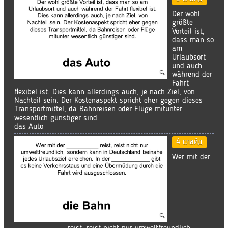
Der wohl
größte
Vorteil ist,
dass man so
am
Urlaubsort
und auch
während der
Fahrt
flexibel ist. Dies kann allerdings auch, je nach Ziel, von
Nachteil sein. Der Kostenaspekt spricht eher gegen dieses
Transportmittel, da Bahnreisen oder Flüge mitunter
wesentlich günstiger sind.
das Auto
4 слайд
Wer mit der