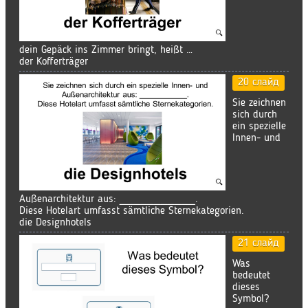
dein Gepäck ins Zimmer bringt, heißt …
der Kofferträger
20 слайд
Sie zeichnen
sich durch
ein spezielle
Innen- und
Außenarchitektur aus: ___________.
Diese Hotelart umfasst sämtliche Sternekategorien.
die Designhotels
21 слайд
Was
bedeutet
dieses
Symbol?