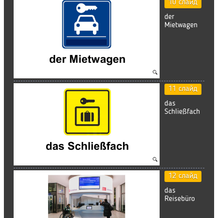
10 слайд
der
Mietwagen
11 слайд
das
Schließfach
12 слайд
das
Reisebüro