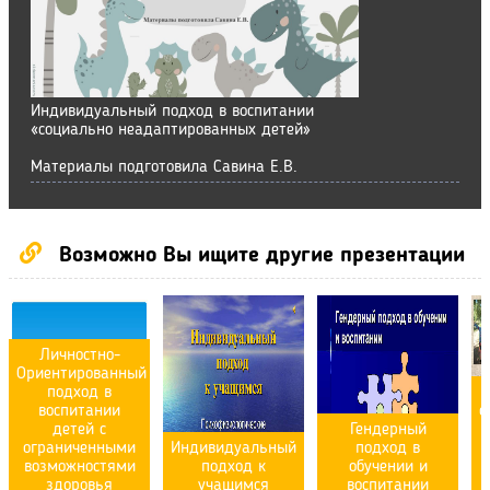
Индивидуальный подход в воспитании
«социально неадаптированных детей»
Материалы подготовила Савина Е.В.
Возможно Вы ищите другие презентации
Личностно-
Ориентированный
подход в
воспитании
о
детей с
Гендерный
ограниченными
Индивидуальный
подход в
возможностями
подход к
обучении и
здоровья
учащимся
воспитании