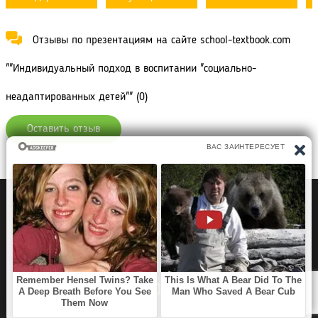
Отзывы по презентациям на сайте school-textbook.com
""Индивидуальный подход в воспитании "социально-
неадаптированных детей"" (0)
Оставить отзыв
Политика конфиденциальности
Правообладателям
Рефераты Дипломы Курсовые работы
Читать книги
Аудиокниги
Раскраски для детей
Загадки, Игры Головоломки
SCHOOL TEXTBOOK
©2020 - 2026 School-
textbook.com