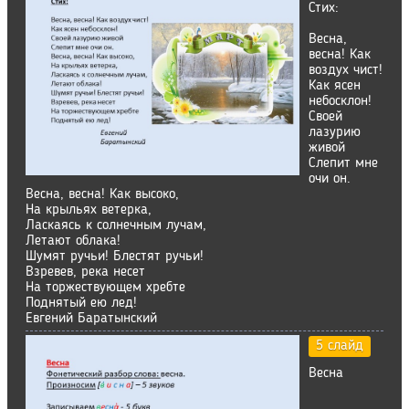
Стих:
Весна,
весна! Как
воздух чист!
Как ясен
небосклон!
Своей
лазурию
живой
Слепит мне
очи он.
Весна, весна! Как высоко,
На крыльях ветерка,
Ласкаясь к солнечным лучам,
Летают облака!
Шумят ручьи! Блестят ручьи!
Взревев, река несет
На торжествующем хребте
Поднятый ею лед!
Евгений Баратынский
5 слайд
Весна