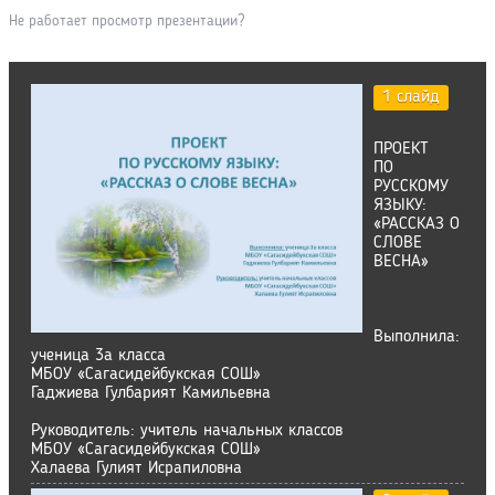
Не работает просмотр презентации?
1 слайд
ПРОЕКТ
ПО
РУССКОМУ
ЯЗЫКУ:
«РАССКАЗ О
СЛОВЕ
ВЕСНА»
Выполнила:
ученица 3а класса
МБОУ «Сагасидейбукская СОШ»
Гаджиева Гулбарият Камильевна
Руководитель: учитель начальных классов
МБОУ «Сагасидейбукская СОШ»
Халаева Гулият Исрапиловна