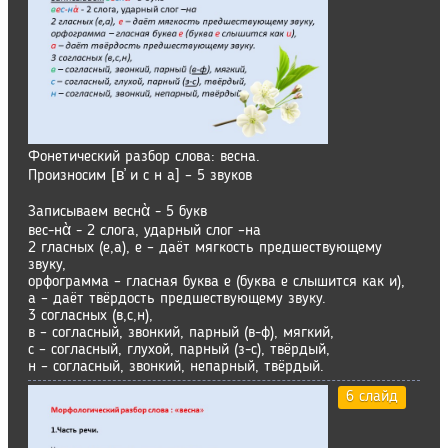
Фонетический разбор слова: весна.
Произносим [в҆ и с н а] – 5 звуков
Записываем веснὰ - 5 букв
вес-нὰ - 2 слога, ударный слог –на
2 гласных (е,а), е – даёт мягкость предшествующему
звуку,
орфограмма – гласная буква е (буква е слышится как и),
а – даёт твёрдость предшествующему звуку.
3 согласных (в,с,н),
в – согласный, звонкий, парный (в-ф), мягкий,
с – согласный, глухой, парный (з-с), твёрдый,
н – согласный, звонкий, непарный, твёрдый.
6 слайд