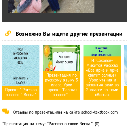
Возможно Вы ищите другие презентации
И. Соколов-
Микитов Рассказ
«Все ярче и ярче
Презентация по
светит солнце»
русскому языку 3
(Урок чтения и
класс. Урок
развития речи во
Проект " Рассказ
-проект "Рассказ
2 классе по теме
о слове " Весна"
о слове" .
«Весна»
Отзывы по презентациям на сайте school-textbook.com
"Презентация на тему: "Рассказ о слове Весна"" (0)