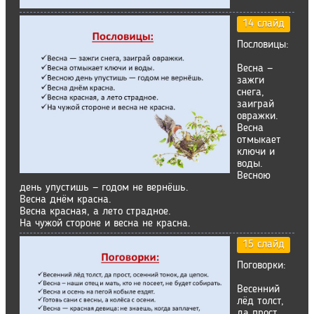
14 слайд
Пословицы:
Весна —
зажги
снега,
заиграй
овражки.
Весна
отмыкает
ключи и
воды.
Весною
день упустишь — годом не вернёшь.
Весна днём красна.
Весна красная, а лето страдное.
На чужой стороне и весна не красна.
15 слайд
Поговорки:
Весенний
лёд толст,
да прост,