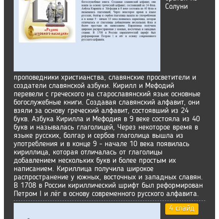
Солуни
проповедники христианства, славянские просветители и
создатели славянской азбуки. Кирилл и Мефодий
перевели с греческого на старославянский язык основные
богослужебные книги. Создавая славянский алфавит, они
взяли за основу греческий алфавит, состоявший из 24
букв. Азбука Кирилла и Мефодия в 9 веке состояла из 40
букв и называлась глаголицей, Через некоторое время в
языке русских, болгар и сербов глаголица вышла из
употребления и в конце 9 - начале 10 века появилась
кириллица, которая отличалась от глаголицы
добавлением нескольких букв и более простым их
написанием. Кириллица получила широкое
распространение у южных, восточных и западных славян.
В 1708 в России кириллический шрифт был реформирован
Петром l и лёг в основу современного русского алфавита.
4 слайд