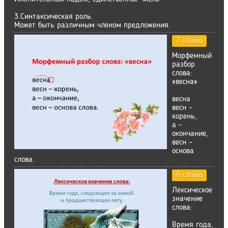
3.Синтаксическая роль.
Может быть различным членом предложения.
7 слайд
Морфемный
разбор
слова:
«весна»
весна
весн –
корень,
а –
окончание,
весн –
основа
слова.
8 слайд
Лексическое
значение
слова:
Время года,