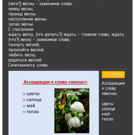
(чего?) весны – зависимое слово,
конец весны,
приход весны,
наступление весны,
запах весны.
С глаголами:
ждать весну, (что делать?) ждать – главное слово, ждать
(что?) весну – зависимое слово,
пахнуть весной,
произойти весной,
любить весну,
родиться весной.
Сочетаемость слова:
13 слайд
Ассоциации
к слову
«весна»:
цветы
солнце
май
тепло