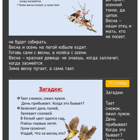
осенний
тонок, да
цепок.
Весна –
наши отец и
мать, кто
не посеет,
не будет собирать.
Весна и осень на пегой кобыле ездят.
Готовь сани с весны, а колёса с осени.
Весна — красная девица: не знаешь, когда заплачет,
когда засмеётся.
Зима весну пугает, а сама тает.
16 слайд
Загадки:
Тает
снежок,
ожил лужок.
День
прибывает.
Когда это
бывает?