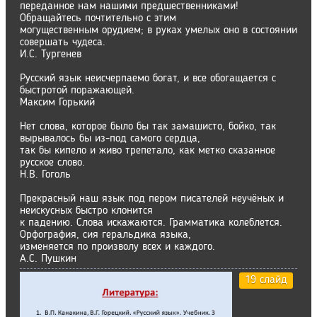
переданное нам нашими предшественниками!
Обращайтесь почтительно с этим
могущественным орудием; в руках умелых оно в состоянии
совершать чудеса.
И.С. Тургенев
Русский язык неисчерпаемо богат, и все обогащается с
быстротой поражающей.
Максим Горький
Нет слова, которое было бы так замашисто, бойко, так
вырывалось бы из-под самого сердца,
так бы кипело и живо трепетало, как метко сказанное
русское слово.
Н.В. Гоголь
Прекрасный наш язык под пером писателей неучёных и
неискусных быстро клонится
к падению. Слова искажаются. Грамматика колеблется.
Орфография, сия геральдика языка,
изменяется по произволу всех и каждого.
А.С. Пушкин
19 слайд