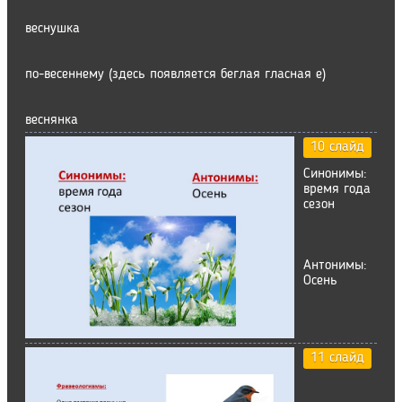
веснушка
по-весеннему (здесь появляется беглая гласная е)
веснянка
10 слайд
Синонимы:
время года
сезон
Антонимы:
Осень
11 слайд