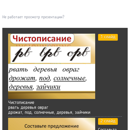
Не работает просмотр презентации?
1 слайд
Чистописание
рвать деревья овраг
дрожат, под, солнечные, деревья, зайчики
2 слайд