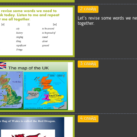
2 слайд
Let's revise some words we ne
together.
3 слайд
4 слайд