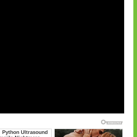
и на CdnPdf