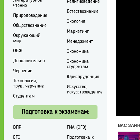
Литературное
Религиоведение
чтение
Естествознание
Природоведение
Экология
Обществознание
Маркетинг
Окружающий
мир
Менеджмент
ОБЖ
Экономика
Дополнительно
Экономика
студентам
Черчение
Юриспруденция
Технология,
труд, черчение
Искусство,
искусствоведение
Студентам
Подготовка к экзаменам:
ВПР
ГИА (ОГЭ)
ЕГЭ
Подготовка к