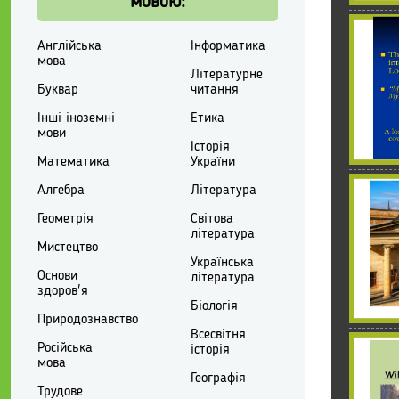
мовою:
Англійська
Інформатика
мова
Літературне
Буквар
читання
Інші іноземні
Етика
мови
Історія
Математика
України
Алгебра
Література
Геометрія
Світова
література
Мистецтво
Українська
Основи
література
здоров'я
Біологія
Природознавство
Всесвітня
Російська
історія
мова
Географія
Трудове