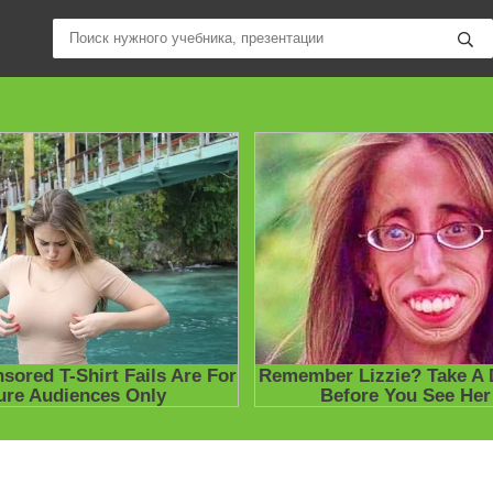
ные учебники / Презентации по предметам
»
Презентации
»
Други