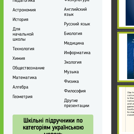
Физкультура
Педагогика
Английский
Астрономия
язык
История
Русский язык
Для
Биология
начальной
школы
Медицина
Технология
Информатика
Химия
Экология
Обществознание
Музыка
Математика
Физика
Алгебра
Философия
Геометрия
Другие
презентации
Шкільні підручники по
категоріям українською