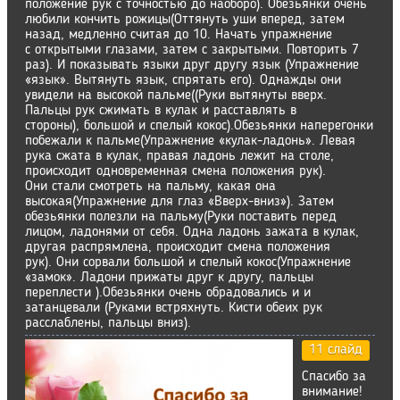
положение рук с точностью до наоборо). Обезьянки очень
любили кончить рожицы(Оттянуть уши вперед, затем
назад, медленно считая до 10. Начать упражнение
с открытыми глазами, затем с закрытыми. Повторить 7
раз). И показывать языки друг другу язык (Упражнение
«язык». Вытянуть язык, спрятать его). Однажды они
увидели на высокой пальме((Руки вытянуты вверх.
Пальцы рук сжимать в кулак и расставлять в
стороны), большой и спелый кокос).Обезьянки наперегонки
побежали к пальме(Упражнение «кулак-ладонь». Левая
рука сжата в кулак, правая ладонь лежит на столе,
происходит одновременная смена положения рук).
Они стали смотреть на пальму, какая она
высокая(Упражнение для глаз «Вверх-вниз»). Затем
обезьянки полезли на пальму(Руки поставить перед
лицом, ладонями от себя. Одна ладонь зажата в кулак,
другая распрямлена, происходит смена положения
рук). Они сорвали большой и спелый кокос(Упражнение
«замок». Ладони прижаты друг к другу, пальцы
переплести ).Обезьянки очень обрадовались и и
затанцевали (Руками встряхнуть. Кисти обеих рук
расслаблены, пальцы вниз).
11 слайд
Спасибо за
внимание!