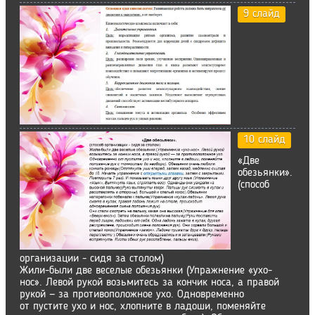
9 слайд
10 слайд
«Две
обезьянки».
(способ
организации - сидя за столом)
Жили-были две веселые обезьянки (Упражнение «ухо-
нос». Левой рукой возьмитесь за кончик носа, а правой
рукой — за противоположное ухо. Одновременно
от пустите ухо и нос, хлопните в ладоши, поменяйте