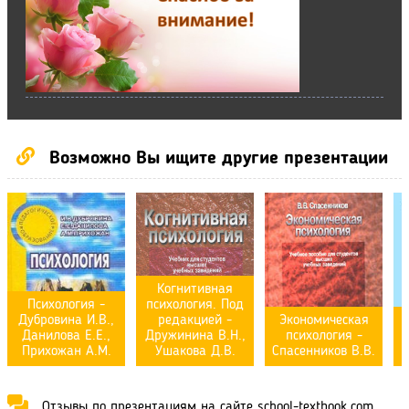
Возможно Вы ищите другие презентации
Когнитивная
Психология -
психология. Под
Дубровина И.В.,
редакцией -
Экономическая
Данилова Е.Е.,
Дружинина В.Н.,
психология -
Прихожан А.М.
Ушакова Д.В.
Спасенников В.В.
Отзывы по презентациям на сайте school-textbook.com