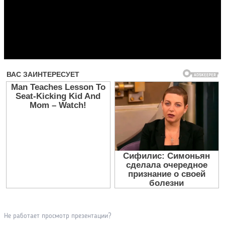
Прочитать другие публикации на CdnPdf
Не работает просмотр презентации?