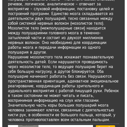
речевое, логическое, аналитическое – отвечает за
восприятие – слуховой информации, постановку целей и
построений программ. Единство мозга складывается из
деятельности двух полушарий, тесно связанных между
собой системой нервных волокон (мозолистое тело).
Мозолистое тело (межполушарные связи) находится
между полушариями головного мозга в теменно-
затылочной части и состоит из двухсот миллионов
нервных волокон. Оно необходимо для координации
работы мозга и передачи информации из одного
полушария в другое.
Нарушение мозолистого тела искажает познавательную
деятельность детей. Если нарушается проводимость
через мозолистое тело, то ведущее полушарие берет на
себя большую нагрузку, а другое блокируется. Оба
полушарие начинают работать без связи. Нарушаются
пространственная ориентация, адекватное эмоциональное
реагирование, координация работы зрительного и
аудиального восприятия с работой пишущей руки. Ребенок
в таком состоянии не может читать и писать,
воспринимая информацию на слух или глазами.
Значительную часть коры больших полушарий мозга
человека занимают клетки, связанные с деятельностью
кисти рук, в особенности ее большого пальца, который, у
человека противопоставлен всем остальным пальцам.