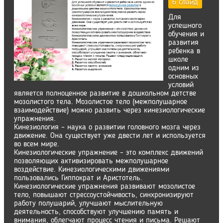
6 слайд
Для
успешного
обучения и
развития
ребенка в
школе
одним из
основных
условий
является полноценное развитие в дошкольном детстве
мозолистого тела. Мозолистое тело (межполушарное
взаимодействие) можно развить через кинезиологические
упражнения.
Кинезиология – наука о развитии головного мозга через
движение. Она существует уже двести лет и используется
во всем мире.
Кинезиологические упражнение – это комплекс движений
позволяющих активизировать межполушарное
воздействие. Кинезиологическими движениями
пользовались Гиппократ и Аристотель.
Кинезиологические упражнения развивают мозолистое
тело, повышают стрессоустойчивость, синхронизируют
работу полушарий, улучшают мыслительную
деятельность, способствуют улучшению память и
внимания, облегчают процесс чтения и письма. Решают