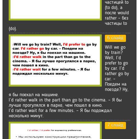
частицей to
(to do), а
после would
rather – без
частицы to
(do).
6 слайд
Will we go
by train?
Well, I’d
prefer to go
by car. I’d
rather go by
car. –
Поедем на
поезде? Ну,
я бы поехал на машине.
I’d rather walk in the part than go to the cinema. – Я бы
лучше прогулялся в парке, чем пошел в кино.
I’d rather wait for a few minutes. – Я бы подождал
несколько минут.
7 слайд