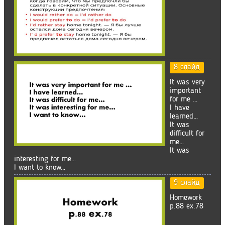
8 слайд
It was very
important
for me …
I have
learned…
It was
difficult for
me…
It was
interesting for me…
I want to know…
9 слайд
Homework
p.88 ex.78