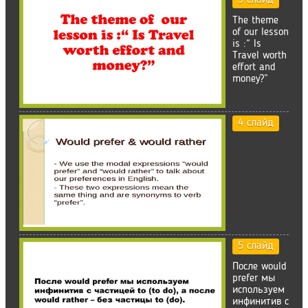
3 слайд
The theme
of our lesson
is :“ Is
Travel worth
effort and
money?”
4 слайд
5 слайд
После would
prefer мы
используем
инфинитив с