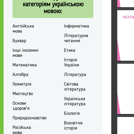
категоріям українською
мовою:
Англійська
Інформатика
мова
Літературне
Буквар
читання
Інші іноземні
Етика
мови
Історія
Математика
України
Алгебра
Література
Геометрія
Світова
література
Мистецтво
Українська
Основи
література
здоров'я
Біологія
Природознавство
Всесвітня
Російська
історія
мова