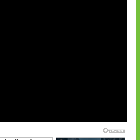
и на CdnPdf