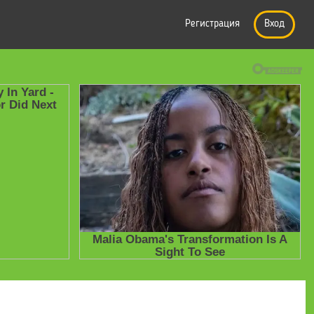
Регистрация
Вход
е презентации
» Презентация к уроку ИЗО М. Ю. Рау, М. А. Зыкова 