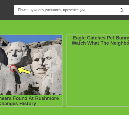
ные учебники / Презентации по предметам
»
Презентации
»
Други