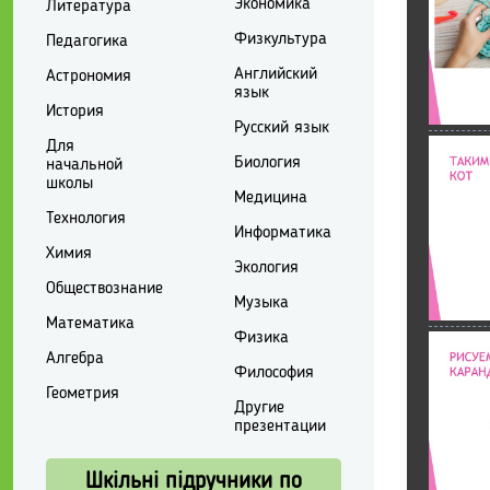
Экономика
Литература
Физкультура
Педагогика
Английский
Астрономия
язык
История
Русский язык
Для
Биология
начальной
школы
Медицина
Технология
Информатика
Химия
Экология
Обществознание
Музыка
Математика
Физика
Алгебра
Философия
Геометрия
Другие
презентации
Шкільні підручники по