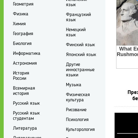
Геометрия
язык
Физика
Французкий
язык
Химия
Немецкий
География
язык
Биология
Финский язык
Информатика
Японский язык
Астрономия
Другие
инностранные
История
языки
России
Музыка
Всемирная
Пре
история
Физическая
бе
культура
Русский язык
Рисование
Русский язык
студентам
Психология
Литература
Культорология