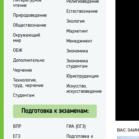
Литературное
Религиоведение
чтение
Естествознание
Природоведение
Экология
Обществознание
Маркетинг
Окружающий
мир
Менеджмент
ОБЖ
Экономика
Дополнительно
Экономика
студентам
Черчение
Юриспруденция
Технология,
труд, черчение
Искусство,
искусствоведение
Студентам
Подготовка к экзаменам:
ВПР
ГИА (ОГЭ)
ЕГЭ
Подготовка к