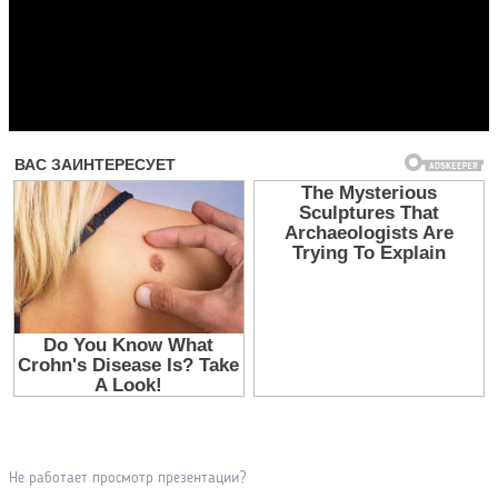
Прочитать другие публикации на CdnPdf
Не работает просмотр презентации?