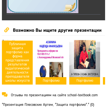
Возможно Вы ищите другие презентации
Публичная
защита
портфолио как
форма
представления
результатов
педагогической
деятельности
преподавателя
школы искусств
Портфолио
Портфолио
Отзывы по презентациям на сайте school-textbook.com
"Презентация Плесовских Артем, "Защита портфолио"." (0)