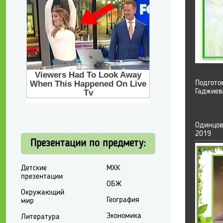
Подгото
Гаджиев
Одинцов
2019
Презентации по предмету:
Детские
МХК
презентации
ОБЖ
Окружающий
География
мир
Экономика
Литература