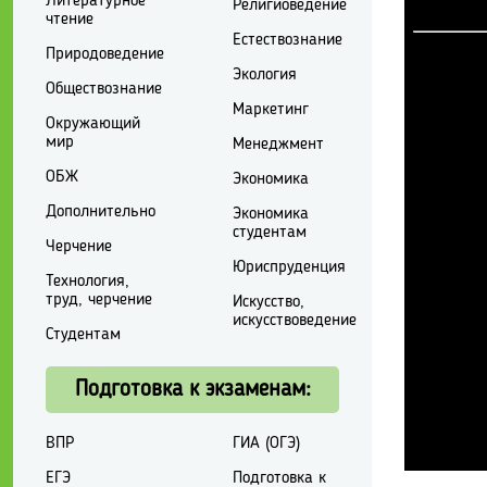
Литературное
Религиоведение
чтение
Естествознание
Природоведение
Экология
Обществознание
Маркетинг
Окружающий
мир
Менеджмент
ОБЖ
Экономика
Дополнительно
Экономика
студентам
Черчение
Юриспруденция
Технология,
труд, черчение
Искусство,
искусствоведение
Студентам
Подготовка к экзаменам:
ВПР
ГИА (ОГЭ)
ЕГЭ
Подготовка к