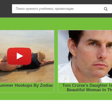
ные учебники / Презентации по предметам
»
Презентации
»
Други