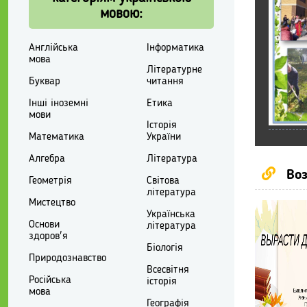
мовою:
Англійська
Інформатика
мова
Літературне
Буквар
читання
Інші іноземні
Етика
мови
Історія
Математика
України
Алгебра
Література
Воз
Геометрія
Світова
література
Мистецтво
Українська
Основи
література
здоров'я
Біологія
Природознавство
Всесвітня
Російська
історія
мова
Географія