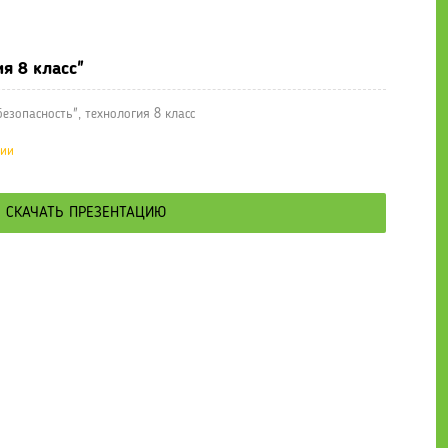
е презентации
» Урок "Электробезопасность", технология 8 класс
я 8 класс"
езопасность", технология 8 класс
ции
СКАЧАТЬ ПРЕЗЕНТАЦИЮ