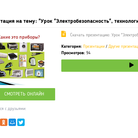
ные учебники / Презентации по предметам
»
Презентации
»
Други
тация на тему: "Урок "Электробезопасность", технологи
Cкачать презентацию: Урок "Электроб
Категория:
Презентации
/
Другие презента
Просмотров:
94
СМОТРЕТЬ ОНЛАЙН
ся с друзьями: