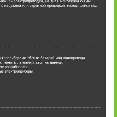
зможной электропроводки, не зная монтажной схемы.
ы с наружной или скрытной проводкой, находящейся под
ктроприборами вблизи батарей или водопровода.
, менять лампочки, стоя на ванной.
ектроприборами.
ые электроприборы.