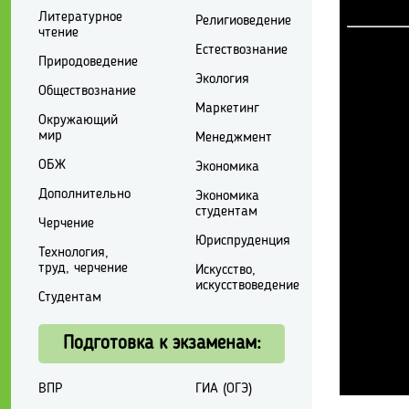
Литературное
Религиоведение
чтение
Естествознание
Природоведение
Экология
Обществознание
Маркетинг
Окружающий
мир
Менеджмент
ОБЖ
Экономика
Дополнительно
Экономика
студентам
Черчение
Юриспруденция
Технология,
труд, черчение
Искусство,
искусствоведение
Студентам
Подготовка к экзаменам:
ВПР
ГИА (ОГЭ)