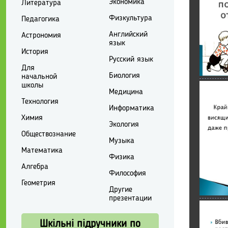
Экономика
Литература
Физкультура
Педагогика
Английский
Астрономия
язык
История
Русский язык
Для
Биология
начальной
школы
Медицина
Технология
Информатика
Химия
Экология
Обществознание
Музыка
Математика
Физика
Алгебра
Философия
Геометрия
Другие
презентации
Шкільні підручники по