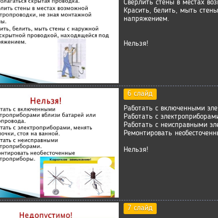
Сверлить стены в местах во
Красить, белить, мыть стен
напряжением.
Нельзя!
6 слайд
Работать с включенными эле
Работать с электроприборами
Работать с неисправными эл
Ремонтировать необесточенн
Нельзя!
7 слайд