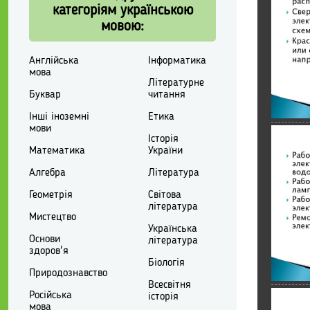
категоріям українською
мовою:
Англійська
Інформатика
мова
Літературне
Буквар
читання
Інші іноземні
Етика
мови
Історія
Математика
України
Алгебра
Література
Геометрія
Світова
література
Мистецтво
Українська
Основи
література
здоров'я
Біологія
Природознавство
Всесвітня
Російська
історія
мова