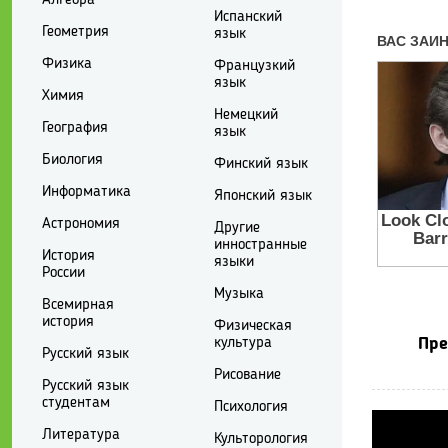
Испанский
Геометрия
язык
Физика
Французкий
язык
Химия
Немецкий
География
язык
Биология
Финский язык
Информатика
Японский язык
Астрономия
Другие
инностранные
История
языки
России
Музыка
Всемирная
история
Физическая
культура
Пре
Русский язык
Рисование
Русский язык
студентам
Психология
Литература
Культорология