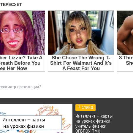
 просмотр презентации?
1 слайд
Интеллект – карты
на уроках физики
учитель физики
ОГБПОУ ТМК