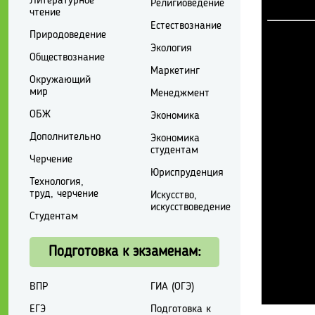
Литературное
Религиоведение
чтение
Естествознание
Природоведение
Экология
Обществознание
Маркетинг
Окружающий
мир
Менеджмент
ОБЖ
Экономика
Дополнительно
Экономика
студентам
Черчение
Юриспруденция
Технология,
труд, черчение
Искусство,
искусствоведение
Студентам
Подготовка к экзаменам:
ВПР
ГИА (ОГЭ)
ЕГЭ
Подготовка к