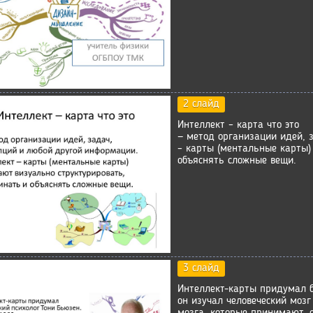
2 слайд
Интеллект – карта что это
— метод организации идей, 
– карты (ментальные карты)
объяснять сложные вещи.
3 слайд
Интеллект-карты придумал б
он изучал человеческий мозг
мозга, которые принимают,