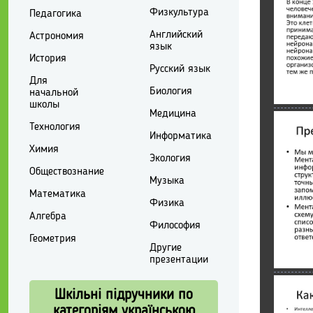
Физкультура
Педагогика
Английский
Астрономия
язык
История
Русский язык
Для
Биология
начальной
школы
Медицина
Технология
Информатика
Химия
Экология
Обществознание
Музыка
Математика
Физика
Алгебра
Философия
Геометрия
Другие
презентации
Шкільні підручники по
категоріям українською