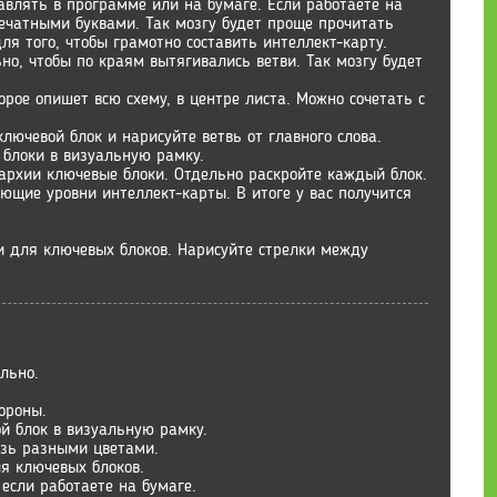
авлять в программе или на бумаге. Если работаете на
печатными буквами. Так мозгу будет проще прочитать
для того, чтобы грамотно составить интеллект-карту.
но, чтобы по краям вытягивались ветви. Так мозгу будет
орое опишет всю схему, в центре листа. Можно сочетать с
лючевой блок и нарисуйте ветвь от главного слова.
 блоки в визуальную рамку.
рхии ключевые блоки. Отдельно раскройте каждый блок.
ющие уровни интеллект-карты. В итоге у вас получится
и для ключевых блоков. Нарисуйте стрелки между
льно.
тороны.
й блок в визуальную рамку.
язь разными цветами.
я ключевых блоков.
если работаете на бумаге.