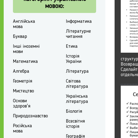
мовою:
Англійська
Інформатика
мова
Літературне
Буквар
читання
Інші іноземні
Етика
мови
Історія
структур
Математика
України
Возвращ
Сделайт
Алгебра
Література
отдельн
Геометрія
Світова
література
Мистецтво
Українська
Основи
література
здоров'я
Біологія
Природознавство
Всесвітня
Російська
історія
мова
Географія