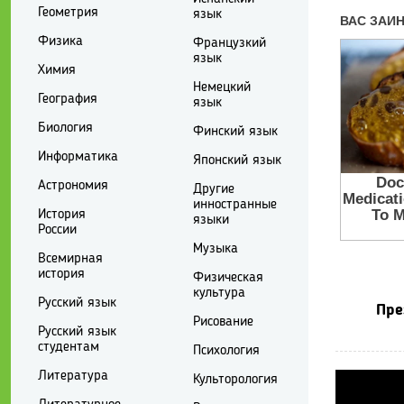
Геометрия
язык
Физика
Французкий
язык
Химия
Немецкий
География
язык
Биология
Финский язык
Информатика
Японский язык
Астрономия
Другие
инностранные
История
языки
России
Музыка
Всемирная
история
Физическая
культура
Русский язык
Пре
Рисование
Русский язык
студентам
Психология
Литература
Культорология