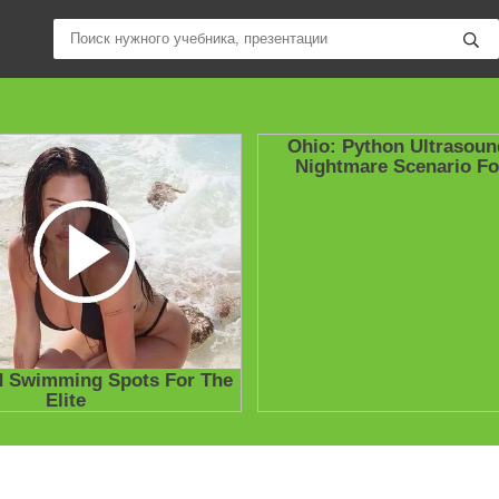
ные учебники / Презентации по предметам
»
Презентации
»
Други