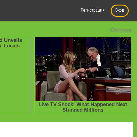
Регистрация
Вход
е презентации
» "Интелект- карты на уроках физики в колледже"