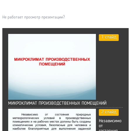
Не работает просмотр презентации?
1 слайд
МИКРОКЛИМАТ ПРОИЗВОДСТВЕННЫХ ПОМЕЩЕНИЙ
2 слайд
Независимо
от