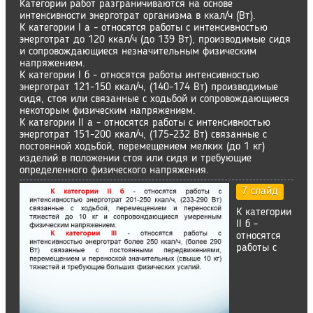
Категории работ разграничиваются на основе
интенсивности энерготрат организма в ккал/ч (Вт).
К категории I a - относятся работы с интенсивностью
энерготрат до 120 ккал/ч (до 139 Вт), производимые сидя
и сопровождающиеся незначительным физическим
напряжением.
К категории I б - относятся работы интенсивностью
энерготрат 121-150 ккал/ч, (140-174 Вт) производимые
сидя, стоя или связанные с ходьбой и сопровождающиеся
некоторым физическим напряжением.
К категории II а - относятся работы с интенсивностью
энерготрат 151-200 ккал/ч, (175-232 Вт) связанные с
постоянной ходьбой, перемещением мелких (до 1 кг)
изделий в положении стоя или сидя и требующие
определенного физического напряжения.
7 слайд
К категории
II б -
относятся
работы с