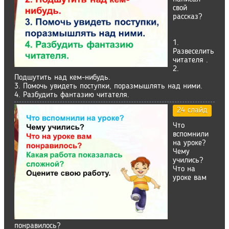
свой
рассказ?
1.
Развеселить
читателя .
2.
Подшутить над кем-нибудь.
3. Помочь увидеть поступки, поразмышлять над ними.
4. Разбудить фантазию читателя.
24 слайд
Что
вспомнили
на уроке?
Чему
учились?
Что на
уроке вам
понравилось?