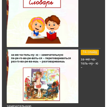
14 слайд
за-ме-ча-
тель-ну- ю
–
замечательную