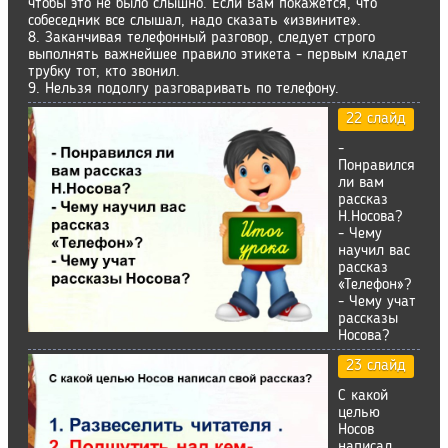
чтобы это не было слышно. Если Вам покажется, что
собеседник все слышал, надо сказать «извините».
8. Заканчивая телефонный разговор, следует строго
выполнять важнейшее правило этикета - первым кладет
трубку тот, кто звонил.
9. Нельзя подолгу разговаривать по телефону.
22 слайд
-
Понравился
ли вам
рассказ
Н.Носова?
- Чему
научил вас
рассказ
«Телефон»?
- Чему учат
рассказы
Носова?
23 слайд
С какой
целью
Носов
написал