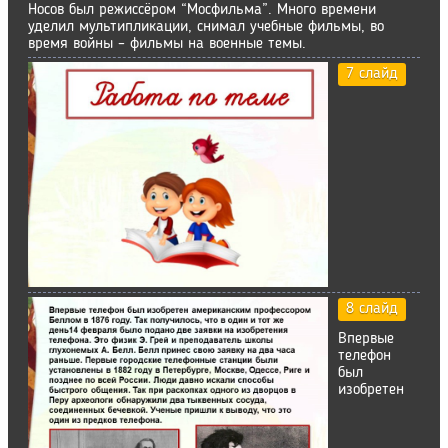
Носов был режиссёром “Мосфильма”. Много времени
уделил мультипликации, снимал учебные фильмы, во
время войны – фильмы на военные темы.
7 слайд
8 слайд
Впервые
телефон
был
изобретен