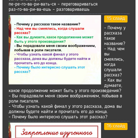
пе-ре-го-ва-ри-вать-ся – переговариваться
раз-го-ва-ри-ва-ешь – разговариваешь
15 слайд
- Почему у
рассказа
такое
название?
- Над чем
вы
смеялись,
когда
слушали
рассказ?
- Как вы
думаете,
какое продолжение может быть у этого произведения?
- Вы порадовали меня своим воображением, побывав в
роли писателя.
- Чтобы узнать какой финал у этого рассказа, дома вы
должны будете найти и прочитать его до конца.
- Почему было интересно слушать этот рассказ?
16 слайд