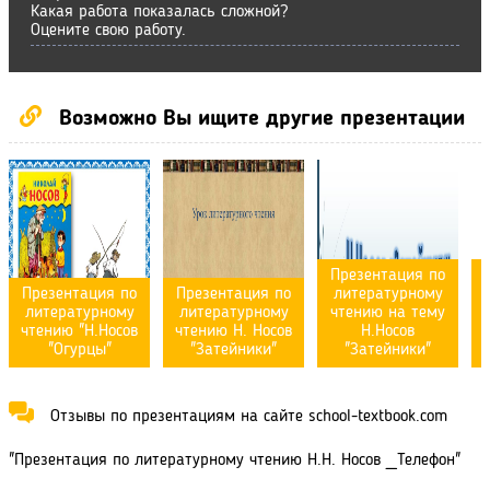
Какая работа показалась сложной?
Оцените свою работу.
Возможно Вы ищите другие презентации
Презентация по
Презентация по
Презентация по
литературному
литературному
литературному
чтению на тему
чтению "Н.Носов
чтению Н. Носов
Н.Носов
"Огурцы"
"Затейники"
"Затейники"
Отзывы по презентациям на сайте school-textbook.com
"Презентация по литературному чтению Н.Н. Носов _Телефон"