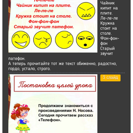
Чайник
кипит на
плите.
Ле-ле-ле
Кружка
стоит на
столе.
Фон-фон-
фон
Старый
звучит
патефон.
А теперь прочитайте тот же текст обиженно, радостно,
гордо, устало, строго.
3 слайд