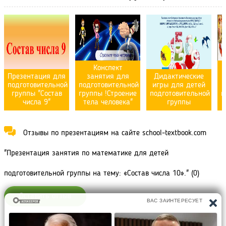
Конспект
Презентация для
занятия для
Дидактические
подготовительной
подготовительной
игры для детей
группы "Состав
группы !Строение
подготовительной
п
числа 9"
тела человека"
группы
Отзывы по презентациям на сайте school-textbook.com
"Презентация занятия по математике для детей
подготовительной группы на тему: «Состав числа 10»." (0)
Оставить отзыв