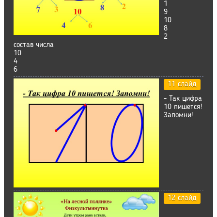
1
9
10
8
2
состав числа
10
4
6
11 слайд
- Так цифра
10 пишется!
Запомни!
12 слайд