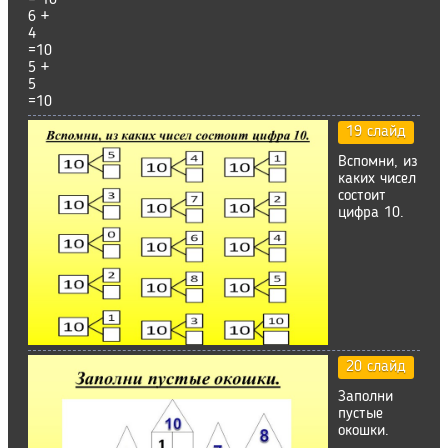
= 10
6 +
4
=10
5 +
5
=10
19 слайд
Вспомни, из
каких чисел
состоит
цифра 10.
20 слайд
Заполни
пустые
окошки.