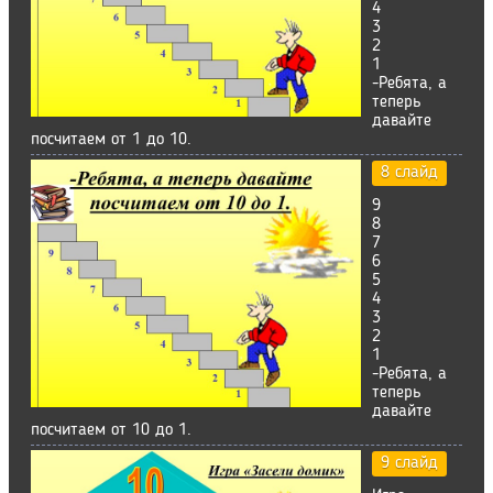
4
3
2
1
-Ребята, а
теперь
давайте
посчитаем от 1 до 10.
8 слайд
9
8
7
6
5
4
3
2
1
-Ребята, а
теперь
давайте
посчитаем от 10 до 1.
9 слайд