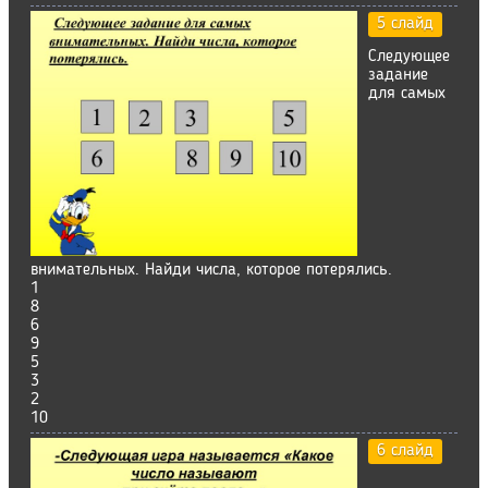
5 слайд
Следующее
задание
для самых
внимательных. Найди числа, которое потерялись.
1
8
6
9
5
3
2
10
6 слайд