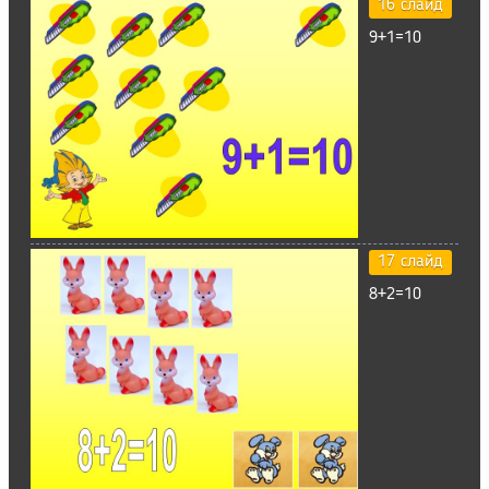
16 слайд
9+1=10
17 слайд
8+2=10