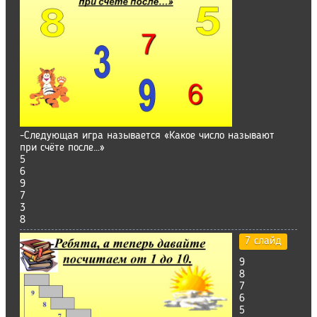
-Следующая игра называется «Какое число называют
при счёте после…»
5
6
9
7
3
8
7 слайд
9
8
7
6
5