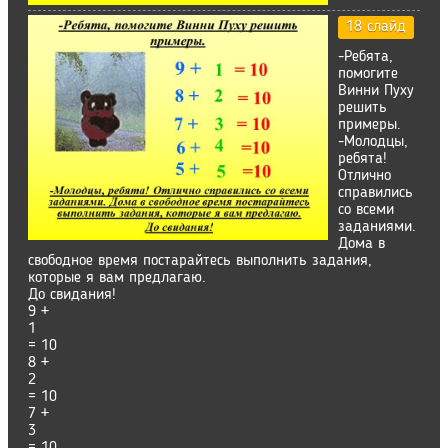
18 слайд
-Ребята,
помогите
Винни Пуху
решить
примеры.
-Молодцы,
ребята!
Отлично
справились
со всеми
заданиями.
Дома в
свободное время постарайтесь выполнить задания,
которые я вам предлагаю.
До свидания!
9 +
1
= 10
8 +
2
= 10
7 +
3