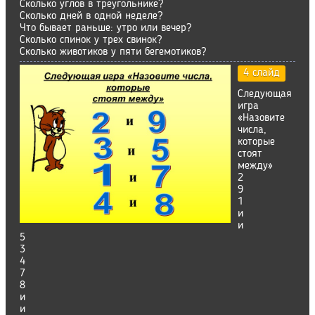
Сколько углов в треугольнике?
Сколько дней в одной неделе?
Что бывает раньше: утро или вечер?
Сколько спинок у трех свинок?
Сколько животиков у пяти бегемотиков?
4 слайд
Следующая
игра
«Назовите
числа,
которые
стоят
между»
2
9
1
и
и
5
3
4
7
8
и
и