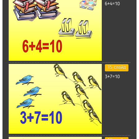
6+4=10
15 слайд
3+7=10