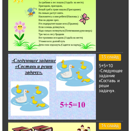
13 слайд
5+5=10
-Следующее
задание
«Составь и
реши
задачу».
14 слайд