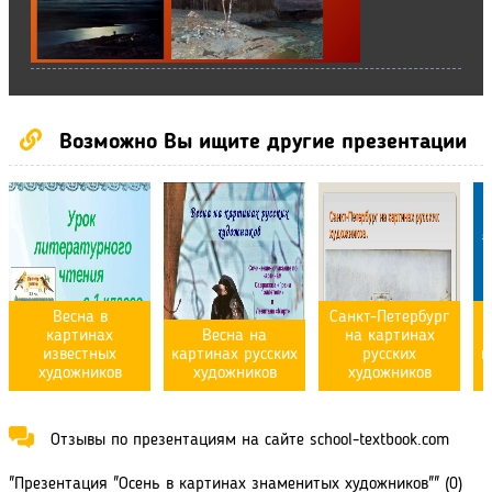
Возможно Вы ищите другие презентации
Весна в
Санкт-Петербург
картинах
Весна на
на картинах
известных
картинах русских
русских
к
художников
художников
художников
Отзывы по презентациям на сайте school-textbook.com
"Презентация "Осень в картинах знаменитых художников"" (0)