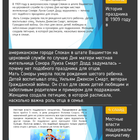
История
праздника
В 1909 году
в
американском городе Спокан в штате Вашингтон на
церковной службе по случаю Дня матери местная
жительница Сонора Луиза Смарт Додд задумалась —
почему нет подобного праздника для отцов.
Мать Соноры умерла после рождения шестого ребенка.
Детей воспитывал отец, Уильям Джексон Смарт, ветеран
Гражданской войны. Он стал для своих детей любящим и
заботливым родителем и примером для подражания.
Женщина создала петицию, в которой расписала,
насколько важна роль отца в семье.
4 слайд
Местные
власти
поддержали
инициативу.