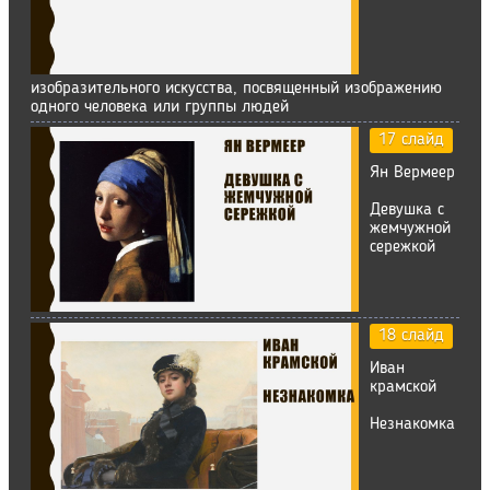
изобразительного искусства, посвященный изображению
одного человека или группы людей
17 слайд
Ян Вермеер
Девушка с
жемчужной
сережкой
18 слайд
Иван
крамской
Незнакомка