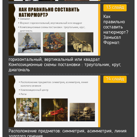
13 слайд
Как
правильно
составить
натюрморт?
Замысел
Формат:
горизонтальный, вертикальный или квадрат
Композиционные схемы постановки : треугольник, круг,
диагональ
14 слайд
Расположение предметов: симметрия, асимметрия, линия
золотого сечения