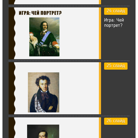
24 слайд
Игра: Чей
портрет?
25 слайд
26 слайд