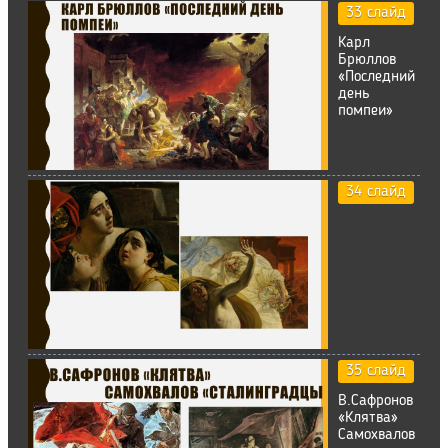
33 слайд
Карл
Брюллов
«Последний
день
помпеи»
34 слайд
35 слайд
В.Сафронов
«Клятва»
Самохвалов