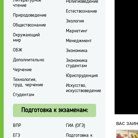
Литературное
Религиоведение
чтение
Естествознание
Природоведение
Экология
Обществознание
Маркетинг
Окружающий
мир
Менеджмент
ОБЖ
Экономика
Дополнительно
Экономика
студентам
Черчение
Юриспруденция
Технология,
труд, черчение
Искусство,
искусствоведение
Студентам
Подготовка к экзаменам:
ВПР
ГИА (ОГЭ)
ЕГЭ
Подготовка к