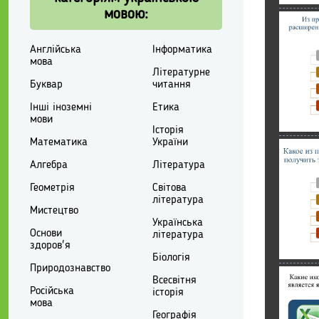
мовою:
Англійська
Інформатика
мова
Літературне
Буквар
читання
Інші іноземні
Етика
мови
Історія
Математика
України
Алгебра
Література
Геометрія
Світова
література
Мистецтво
Українська
Основи
література
здоров'я
Біологія
Природознавство
Всесвітня
Російська
історія
мова
Географія