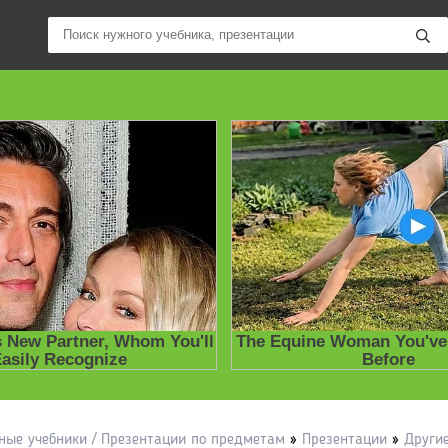
ные учебники / Презентации по предметам
»
Презентации
»
Други