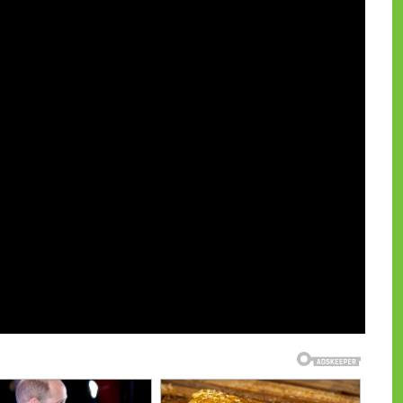
и на CdnPdf