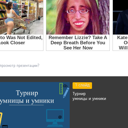
 просмотр презентации?
1 слайд
Турнир
умницы и умники