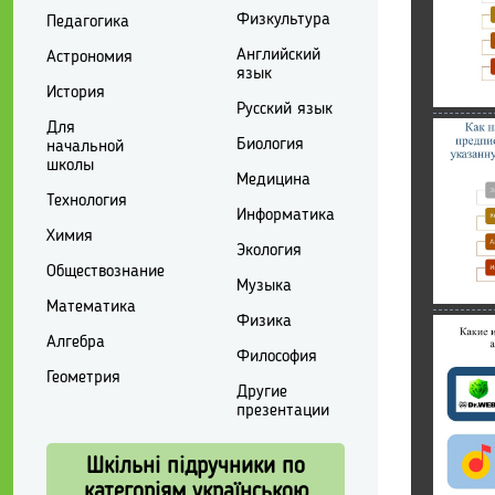
Физкультура
Педагогика
Английский
Астрономия
язык
История
Русский язык
Для
Биология
начальной
школы
Медицина
Технология
Информатика
Химия
Экология
Обществознание
Музыка
Математика
Физика
Алгебра
Философия
Геометрия
Другие
презентации
Шкільні підручники по
категоріям українською