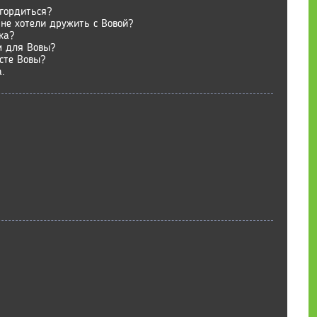
гордиться?
 не хотели дружить с Вовой?
ка?
м для Вовы?
сте Вовы?
.