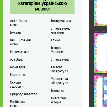
категоріям українською
мовою:
Англійська
Інформатика
мова
Літературне
Буквар
читання
Інші іноземні
Етика
мови
Історія
Математика
України
Алгебра
Література
Геометрія
Світова
література
Мистецтво
Українська
Основи
література
здоров'я
Біологія
Природознавство
Всесвітня
Російська
історія
мова