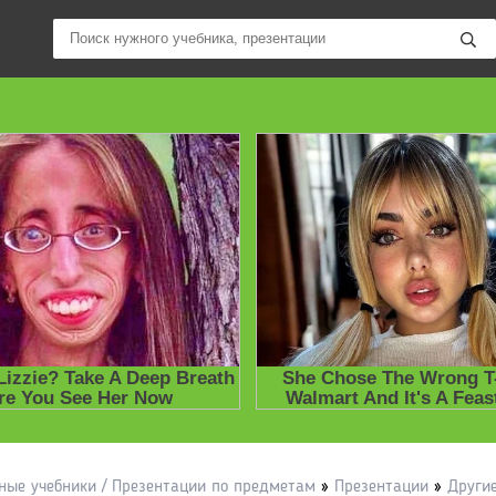
ные учебники / Презентации по предметам
»
Презентации
»
Други