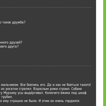
то такое дружба?
много друзей?
оего друга?
мальчиком. Все боялись его. Да и как не бояться такого!
 из рогатки стрелял. Взрослым рожи строил. Собаке
оту Мурзику усы выдёргивал. Колючего ёжика под шкаф
 грубил.
го ему страшно не было. И этим он очень гордился.