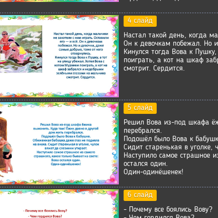
4 слайд
Настал такой день, когда ма
Он к девочкам побежал. Но и
Кинулся тогда Вова к Пушку,
поиграть, а кот на шкаф за
смотрит. Сердится.
5 слайд
Решил Вова из-под шкафа ёж
перебрался.
Подошёл было Вова к бабушк
Сидит старенькая в уголке, 
Наступило самое страшное из
остался один.
Один-одинёшенек!
6 слайд
- Почему все боялись Вову?
- Чем гордился Вова?