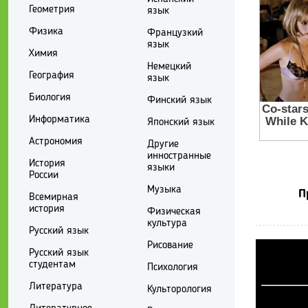
Геометрия
язык
Физика
Французкий
язык
Химия
Немецкий
География
язык
Биология
Финский язык
Информатика
Японский язык
Астрономия
Другие
инностранные
История
языки
России
Музыка
П
Всемирная
история
Физическая
культура
Русский язык
Рисование
Русский язык
студентам
Психология
Литература
Культорология