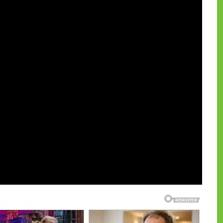
и на CdnPdf