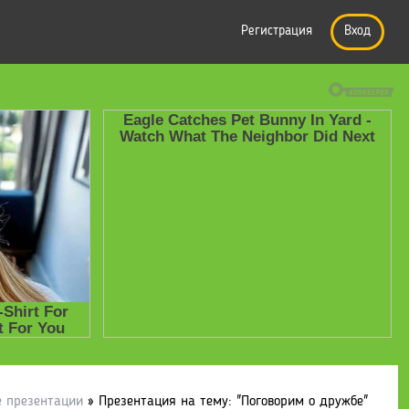
Регистрация
Вход
е презентации
» Презентация на тему: "Поговорим о дружбе"