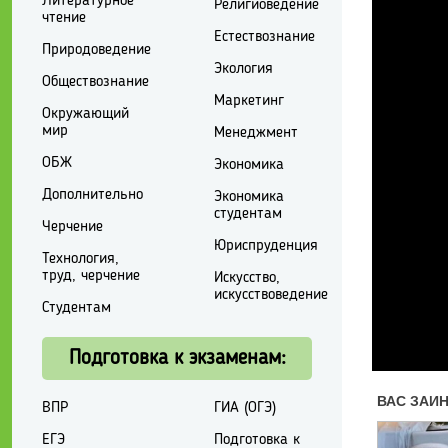
Литературное
Религиоведение
чтение
Естествознание
Природоведение
Экология
Обществознание
Маркетинг
Окружающий
мир
Менеджмент
ОБЖ
Экономика
Дополнительно
Экономика
студентам
Черчение
Юриспруденция
Технология,
труд, черчение
Искусство,
искусствоведение
Студентам
Подготовка к экзаменам:
ВПР
ГИА (ОГЭ)
ЕГЭ
Подготовка к