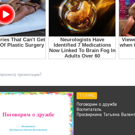
 просмотр презентации?
1 слайд
Поговорим о дружбе
Воспитатель
Просвиркина Татьяна Вален