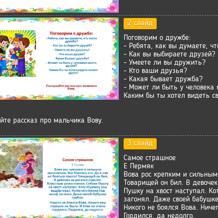
2 слайд
Поговорим о дружбе:
- Ребята, как вы думаете, ч
- Как вы выбираете друзей?
- Умеете ли вы дружить?
- Кто ваши друзья?
- Какая бывает дружба?
- Может ли быть у человека 
Каким бы ты хотел видеть св
йте рассказ про мальчика Вову.
3 слайд
Самое страшное
Е Пермяк
Вова рос крепким и сильным 
Товарищей он бил. В девочек
Пушку на хвост наступал. К
загонял. Даже своей бабушке
Никого не боялся Вова. Ниче
Гордился, да недолго.