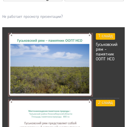
Не работает просмотр презентации?
1 слайд
Гуськовский
рям –
памятник
ООПТ НСО
2 слайд