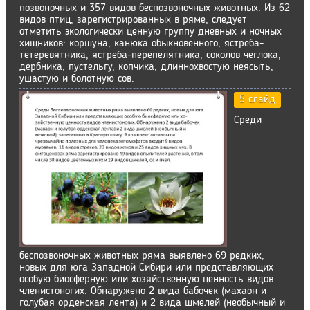
позвоночных и 357 видов беспозвоночных жи­вотных. Из 62
видов птиц, зарегистрированных в ряме, следует
отметить экологически ценную группу дневных и ночных
хищников: коршуна, ка­нюка обыкновенного, ястреба-
тетеревятника, ястреба-перепелятника, соколов чеглока,
дербника, пустельгу, копчика, длиннохвостую неясыть,
ушастую и болотную сов.
5 слайд
Среди
беспозвоночных животных ряма выявлено 69 редких,
новых для юга Западной Сибири или представляющих
особую биосферную или хо­зяйственную ценность видов
членистоногих. Обнаружено 2 вида ба­бочек (махаон и
голубая орденская лента) и 2 вида шмелей (необычный и