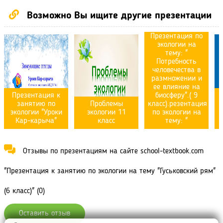
Возможно Вы ищите другие презентации
Презентация по
экологии на
тему: "
Потребность
человечества в
размножении и
ее влияние на
Презентация к
биосферу".( 9
занятию по
Проблемы
класс).резентация
экологии "Уроки
экологии 11
по экологии на
Кар-карыча"
класс
тему: "
Отзывы по презентациям на сайте school-textbook.com
"Презентация к занятию по экологии на тему "Гуськовский рям"
(6 класс)" (0)
Оставить отзыв