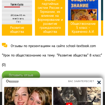
партийных
систем России и
Германии, их
влияние на
формирование и
развитие
Обществознание
Развитие
гражданского
5 класс -
о
общества
общества
Кравченко А.И.
Отзывы по презентациям на сайте school-textbook.com
"Урок по обществознанию на тему: "Развитие общества" 8 класс"
(0)
Оставить отзыв
Политика конфиденциальности