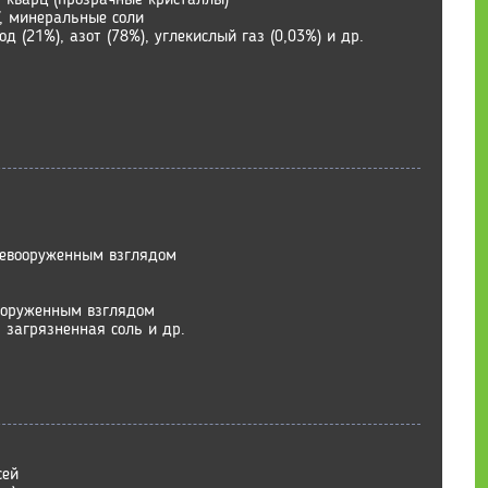
 У, минеральные соли
од (21%), азот (78%), углекислый газ (0,03%) и др.
невооруженным взглядом
ооруженным взглядом
, загрязненная соль и др.
сей