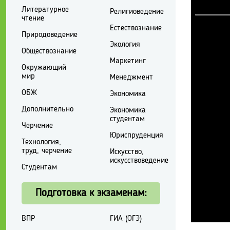
Литературное
Религиоведение
чтение
Естествознание
Природоведение
Экология
Обществознание
Маркетинг
Окружающий
мир
Менеджмент
ОБЖ
Экономика
Дополнительно
Экономика
студентам
Черчение
Юриспруденция
Технология,
труд, черчение
Искусство,
искусствоведение
Студентам
Подготовка к экзаменам:
ВПР
ГИА (ОГЭ)