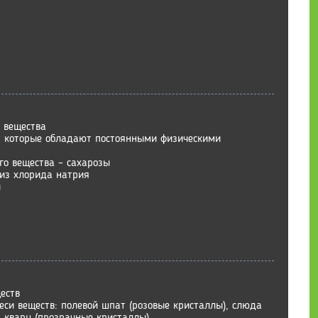
 вещества
й, которые обладают постоянными физическими
ого вещества – сахарозы
 из хлорида натрия
и
еств
еси веществ: полевой шпат (розовые кристаллы), слюда
, кварц (прозрачные кристаллы)