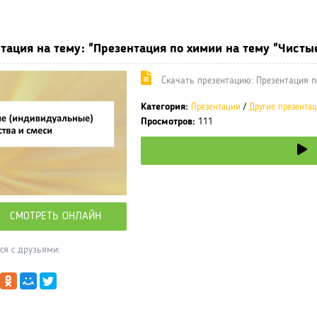
ные учебники / Презентации по предметам
»
Презентации
»
Други
тация на тему: "Презентация по химии на тему "Чистые
Cкачать презентацию: Презентация по
Категория:
Презентации
/
Другие презента
Просмотров:
111
СМОТРЕТЬ ОНЛАЙН
ся с друзьями: