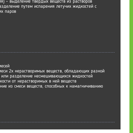
я) – выделение твердых веществ из растворов
разделение путем испарения летучих жидкостей с
их паров
месей
меси 2х нерастворимых веществ, обладающих разной
 или разделение несмешивающихся жидкостей
кости от нерастворимых в ней веществ
ние из смеси веществ, способных к намагничиванию