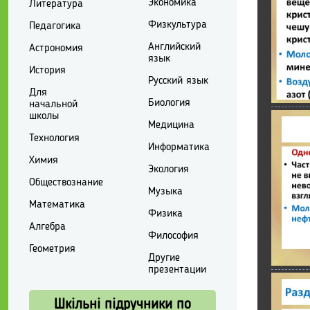
Экономика
Литература
Физкультура
Педагогика
Английский
Астрономия
язык
История
Русский язык
Для
Биология
начальной
школы
Медицина
Технология
Информатика
Химия
Экология
Обществознание
Музыка
Математика
Физика
Алгебра
Философия
Геометрия
Другие
презентации
Шкільні підручники по