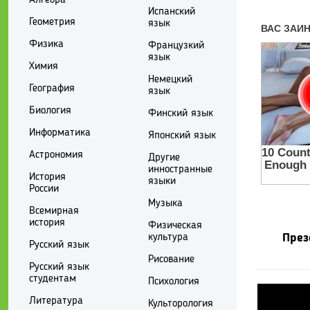
Испанский
Геометрия
язык
Физика
Французкий
язык
Химия
Немецкий
География
язык
Биология
Финский язык
Информатика
Японский язык
Астрономия
Другие
инностранные
История
языки
России
Музыка
Всемирная
история
Физическая
культура
През
Русский язык
Рисование
Русский язык
студентам
Психология
Литература
Культорология