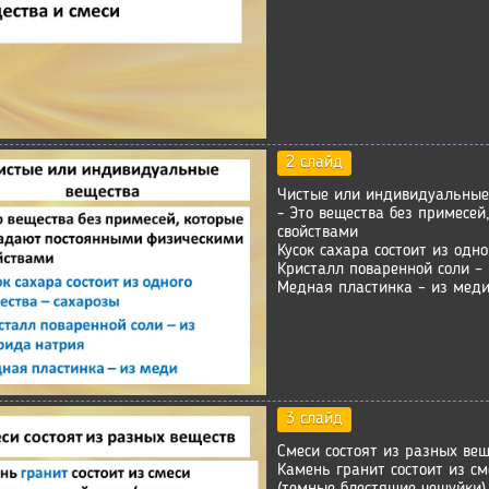
2 слайд
Чистые или индивидуальные
- Это вещества без примесе
свойствами
Кусок сахара состоит из одн
Кристалл поваренной соли –
Медная пластинка – из мед
3 слайд
Смеси состоят из разных вещ
Камень гранит состоит из см
(темные блестящие чешуйки)