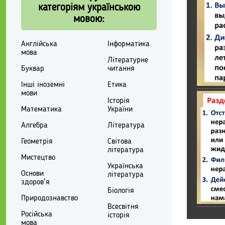
категоріям українською
мовою:
Англійська
Інформатика
мова
Літературне
Буквар
читання
Інші іноземні
Етика
мови
Історія
Математика
України
Алгебра
Література
Геометрія
Світова
література
Мистецтво
Українська
Основи
література
здоров'я
Біологія
Природознавство
Всесвітня
Російська
історія
мова