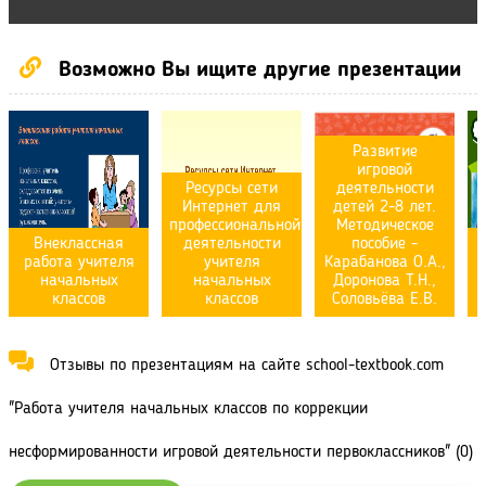
Возможно Вы ищите другие презентации
Развитие
игровой
Ресурсы сети
деятельности
Интернет для
детей 2-8 лет.
профессиональной
Методическое
Внеклассная
деятельности
пособие -
работа учителя
учителя
Карабанова О.А.,
начальных
начальных
Доронова Т.Н.,
классов
классов
Соловьёва Е.В.
Отзывы по презентациям на сайте school-textbook.com
"Работа учителя начальных классов по коррекции
несформированности игровой деятельности первоклассников" (0)