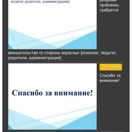
решения
проблемы
требуется
вмешательство со стороны взрослых (психолог, педагог,
родители, администрация).
14 слайд
Спасибо за
внимание!