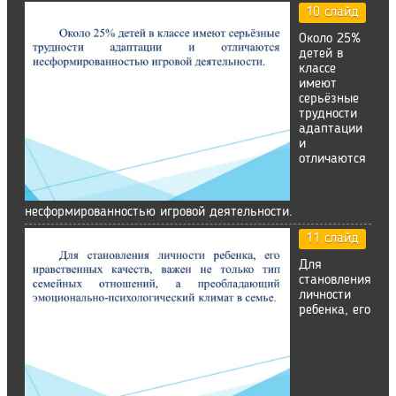
10 слайд
Около 25%
детей в
классе
имеют
серьёзные
трудности
адаптации
и
отличаются
несформированностью игровой деятельности.
11 слайд
Для
становления
личности
ребенка, его