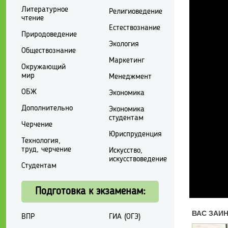
Литературное
Религиоведение
чтение
Естествознание
Природоведение
Экология
Обществознание
Маркетинг
Окружающий
мир
Менеджмент
ОБЖ
Экономика
Дополнительно
Экономика
студентам
Черчение
Юриспруденция
Технология,
труд, черчение
Искусство,
искусствоведение
Студентам
Подготовка к экзаменам:
ВПР
ГИА (ОГЭ)