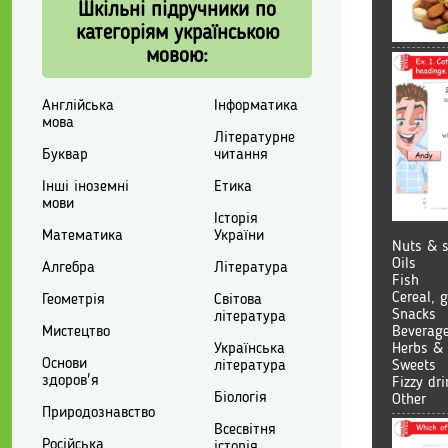
Шкільні підручники по
категоріям українською
мовою:
Англійська
Інформатика
мова
Літературне
Буквар
читання
Інші іноземні
Етика
мови
Історія
Математика
України
Nuts & 
Oils
Алгебра
Література
Fish
Cereal, 
Геометрія
Світова
Snacks
література
Beverag
Мистецтво
Herbs & 
Українська
Основи
Sweets
література
здоров'я
Fizzy dr
Біологія
Other
Природознавство
Всесвітня
Російська
історія