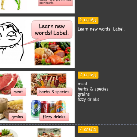
2 слайд
Learn new words! Label.
3 слайд
meat
herbs & species
grains
fizzy drinks
4 слайд