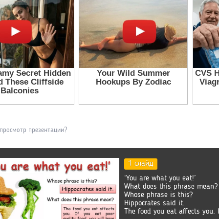
 просмотр презентации?
1 слайд
‘You are what you eat!’
What does this phrase mean?
Whose phrase is this?
Hippocrates said it.
The food you eat affects you. 