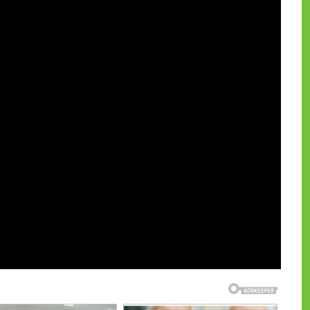
и на CdnPdf