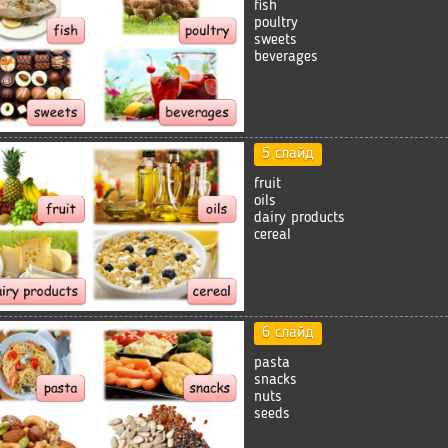
fish
poultry
sweets
beverages
5 слайд
fruit
oils
dairy products
cereal
6 слайд
pasta
snacks
nuts
seeds