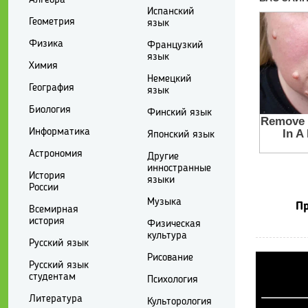
Испанский
Геометрия
язык
Физика
Французкий
язык
Химия
Немецкий
География
язык
Биология
Финский язык
Информатика
Японский язык
Астрономия
Другие
инностранные
История
языки
России
Музыка
Пр
Всемирная
история
Физическая
культура
Русский язык
Рисование
Русский язык
студентам
Психология
Литература
Культорология