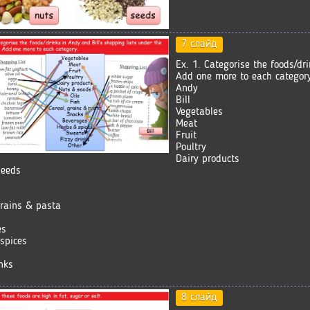
7 слайд
Ex. 1. Categorise the foods/dr
Add one more to each category
Andy
Bill
Vegetables
Meat
Fruit
Poultry
Dairy products
seeds
grains & pasta
es
spices
inks
8 слайд