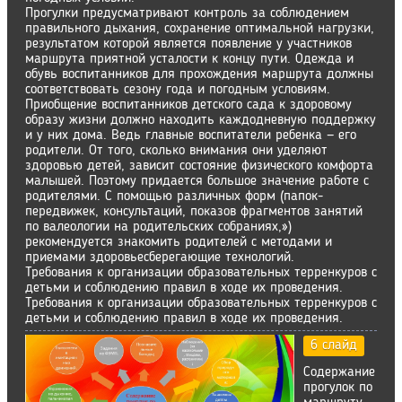
Прогулки предусматривают контроль за соблюдением
правильного дыхания, сохранение оптимальной нагрузки,
результатом которой является появление у участников
маршрута приятной усталости к концу пути. Одежда и
обувь воспитанников для прохождения маршрута должны
соответствовать сезону года и погодным условиям.
Приобщение воспитанников детского сада к здоровому
образу жизни должно находить каждодневную поддержку
и у них дома. Ведь главные воспитатели ребенка — его
родители. От того, сколько внимания они уделяют
здоровью детей, зависит состояние физического комфорта
малышей. Поэтому придается большое значение работе с
родителями. С помощью различных форм (папок-
передвижек, консультаций, показов фрагментов занятий
по валеологии на родительских собраниях,»)
рекомендуется знакомить родителей с методами и
приемами здоровьесберегающие технологий.
Требования к организации образовательных терренкуров с
детьми и соблюдению правил в ходе их проведения.
Требования к организации образовательных терренкуров с
детьми и соблюдению правил в ходе их проведения.
6 слайд
Содержание
прогулок по